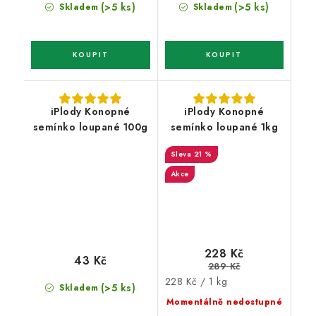
(>5 ks)
(>5 ks)
Skladem
Skladem
iPlody Konopné
iPlody Konopné
semínko loupané 100g
semínko loupané 1kg
21 %
Akce
228 Kč
43 Kč
289 Kč
Měrná
228 Kč / 1 kg
(>5 ks)
Skladem
cena:
Momentálně nedostupné