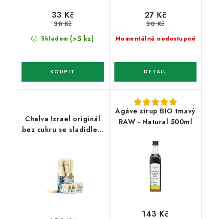
33 Kč
27 Kč
38 Kč
30 Kč
(>5 ks)
Skladem
Momentálně nedostupné
Agáve sirup BIO tmavý
Chalva Izrael originál
RAW - Natural 500ml
bez cukru se sladidlem
275g
143 Kč