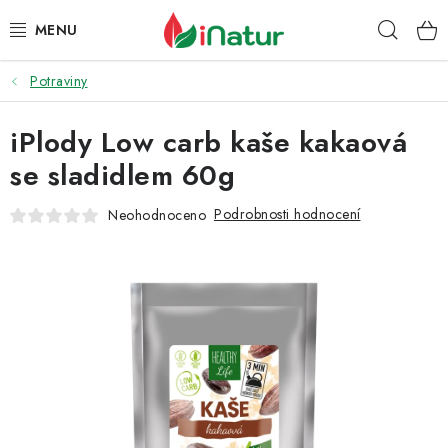
Přejít
Hleda
na
obsah
Potraviny
POTRAVINY
iPlody Low carb kaše kakaová
OŘECHY A SUŠENÉ PLODY
se sladidlem 60g
SNACKY
Podrobnosti hodnocení
Neohodnoceno
NÁPOJE
EKO DROGERIE A KOSMETIKA
VITAMÍNY
DOPRAVA A PLATBA