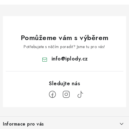
Pomůžeme vám s výběrem
Potřebujete s něčím poradit? Jsme tu pro vás!
info
@
iplody.cz
Z
á
Informace pro vás
p