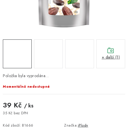
VELKOOBCHOD
KONTAKTY
ZNAČKY
Doprava a platba
Velkoobchod
Kontakty
Reklamace a vrácení zboží
Obchodní podmínky
+ další (1)
Podmínky ochrany osobních údajů
Položka byla vyprodána…
Momentálně nedostupné
39 Kč
/ ks
35 Kč bez DPH
Měrná cena:
Kód zboží:
B1666
Značka:
iPlody