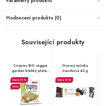
Parametry produktu
Hodnocení produktu (0)
Související produkty
Crispins BIO veggie
Ovocná tyčinka
garden křehký plátek
švestková 45 g
100g
13 %
10 %
Akce