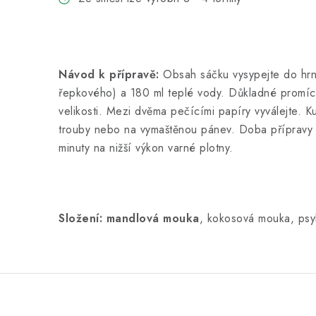
Návod k přípravě:
Obsah sáčku vysypejte do hrní
řepkového) a 180 ml teplé vody. Důkladné promích
velikosti. Mezi dvěma pečícími papíry vyválejte. 
trouby nebo na vymaštěnou pánev. Doba přípravy v 
minuty na nižší výkon varné plotny.
Složení:
mandlová mouka
, kokosová mouka, psyl