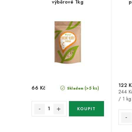
výběrové 1kg
p
122 K
66 Kč
(>5 ks)
Skladem
Měrná
244 K
cena:
/ 1 kg