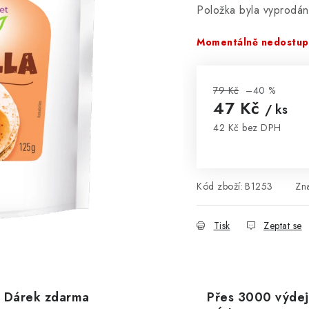
Položka byla vyprodá
Momentálně nedostu
79 Kč
–40 %
47 Kč
/ ks
42 Kč bez DPH
Měrná cena:
Kód zboží:
B1253
Zn
Tisk
Zeptat se
Dárek zdarma
Přes 3000 výdej