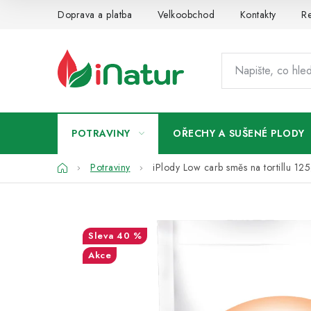
Přejít
Doprava a platba
Velkoobchod
Kontakty
Re
na
obsah
POTRAVINY
OŘECHY A SUŠENÉ PLODY
Domů
Potraviny
iPlody Low carb směs na tortillu 12
40 %
Akce