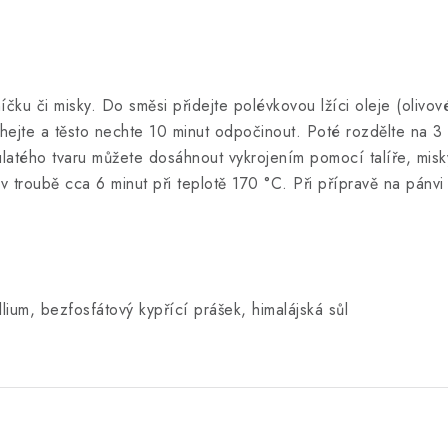
čku či misky. Do směsi přidejte polévkovou lžíci oleje (olivo
ejte a těsto nechte 10 minut odpočinout. Poté rozdělte na 3
Kulatého tvaru můžete dosáhnout vykrojením pomocí talíře, mis
troubě cca 6 minut při teplotě 170 °C. Při přípravě na pánvi
lium, bezfosfátový kypřící prášek, himalájská sůl