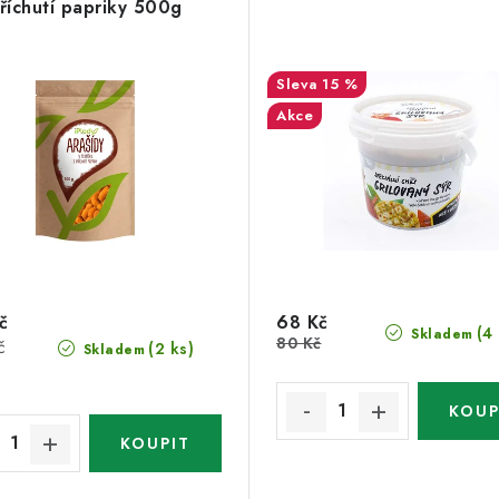
říchutí papriky 500g
15 %
Akce
č
68 Kč
(4
Skladem
80 Kč
č
(2 ks)
Skladem