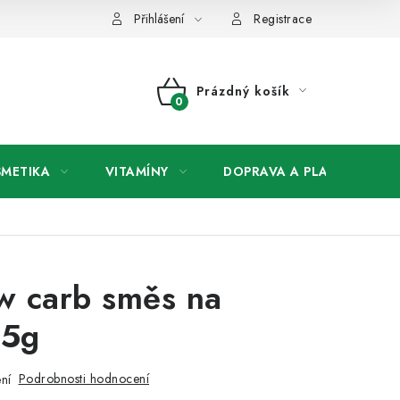
any osobních údajů
Přihlášení
Registrace
Prázdný košík
NÁKUPNÍ
KOŠÍK
SMETIKA
VITAMÍNY
DOPRAVA A PLATBA
V
w carb směs na
25g
Podrobnosti hodnocení
ní