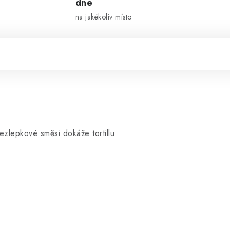
dne
na jakékoliv místo
lepkové směsi dokáže tortillu