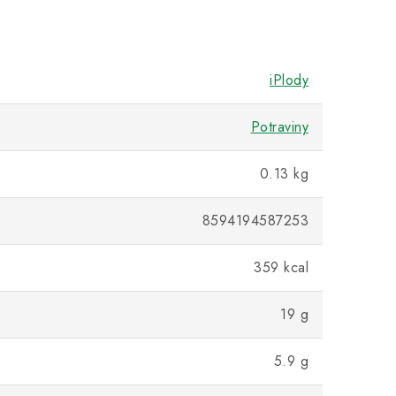
iPlody
Potraviny
0.13 kg
8594194587253
359 kcal
19 g
5.9 g