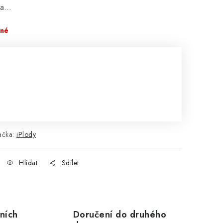
na…
pné
ačka:
iPlody
Hlídat
Sdílet
ních
Doručení do druhého