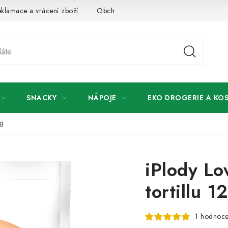
klamace a vrácení zboží
Obchodní podmínky
Podmínky ochr
SNACKY
NÁPOJE
EKO DROGERIE A KO
5g
iPlody Lo
tortillu 1
1 hodnoce