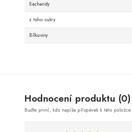
Sacharidy
z toho cukry
Bílkoviny
V
Hodnocení produktu (0)
ý
Buďte první, kdo napíše příspěvek k této položce
p
i