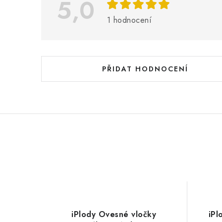
5,0
s
h
1 hodnocení
o
d
n
PŘIDAT HODNOCENÍ
o
c
e
n
í
iPlody Ovesné vločky
iPl