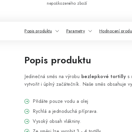
nepoškozeného zboží
Popis produktu
Parametry
Hodnocení produk
Popis produktu
Jedinečná směs na výrobu
bezlepkové tortilly
s 
vytvořit i úplný začátečník. Naše směs obsahuje 
Přidáte pouze vodu a olej
Rychlá a jednoduchá příprava.
Vysoký obsah vlákniny.
Ze směsi lze vyrobit 3 - 4 tortilly