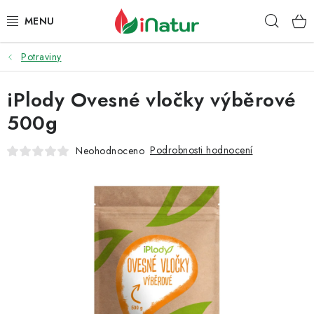
Přejít
Hleda
na
obsah
Potraviny
POTRAVINY
iPlody Ovesné vločky výběrové
OŘECHY A SUŠENÉ PLODY
500g
SNACKY
Podrobnosti hodnocení
Neohodnoceno
NÁPOJE
EKO DROGERIE A KOSMETIKA
VITAMÍNY
DOPRAVA A PLATBA