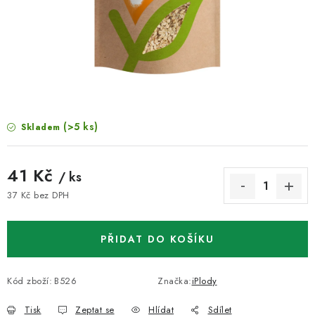
VELKOOBCHOD
KONTAKTY
ZNAČKY
Doprava a platba
Velkoobchod
Kontakty
(>5 ks)
Skladem
Reklamace a vrácení zboží
Obchodní podmínky
Podmínky ochrany osobních údajů
41 Kč
/ ks
37 Kč bez DPH
Měrná cena:
PŘIDAT DO KOŠÍKU
Kód zboží:
B526
Značka:
iPlody
Tisk
Zeptat se
Hlídat
Sdílet