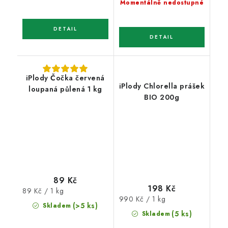
Momentálně nedostupné
iPlody Čočka červená
iPlody Chlorella prášek
loupaná půlená 1 kg
BIO 200g
89 Kč
198 Kč
Měrná
89 Kč / 1 kg
Měrná
990 Kč / 1 kg
cena:
(>5 ks)
Skladem
cena:
(5 ks)
Skladem