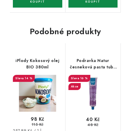
Podobné produkty
iPlody Kokosový olej
Podravka Natur
BIO 380ml
česneková pasta tuba
90 g
14 %
16 %
Akce
98 Kč
40 Kč
115 Kč
48 Kč
Měrná
257,89 Kč / 1 l