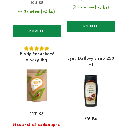
104 Kč
cena:
(>5 ks)
Skladem
(>5 ks)
Skladem
iPlody Pohankové
Lyna Datlový sirup 250
vločky 1kg
ml
117 Kč
79 Kč
Momentálně nedostupné