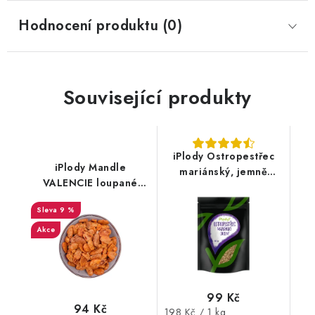
Hodnocení produktu (0)
Související produkty
iPlody Ostropestřec
iPlody Mandle
mariánský, jemně
VALENCIE loupané
drcený 500g
pražené solené s chilli
9 %
150 g
Akce
99 Kč
94 Kč
Měrná
198 Kč / 1 kg