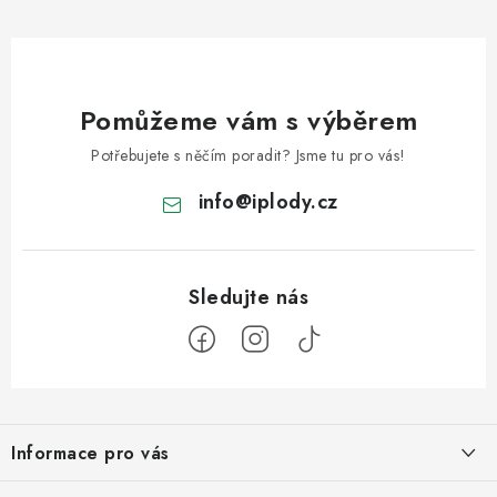
Pomůžeme vám s výběrem
Potřebujete s něčím poradit? Jsme tu pro vás!
info
@
iplody.cz
Z
á
Informace pro vás
p
a
Doprava a platba