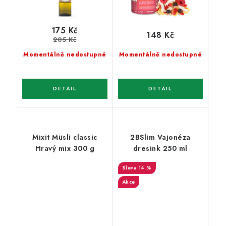
175 Kč
148 Kč
205 Kč
Momentálně nedostupné
Momentálně nedostupné
Mixit Müsli classic
2BSlim Vajonéza
Hravý mix 300 g
dresink 250 ml
14 %
Akce