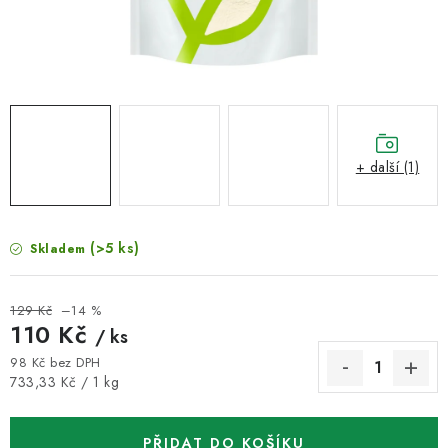
VELKOOBCHOD
KONTAKTY
ZNAČKY
Doprava a platba
Velkoobchod
Kontakty
+ další (1)
Reklamace a vrácení zboží
Obchodní podmínky
Podmínky ochrany osobních údajů
(>5 ks)
Skladem
129 Kč
–14 %
110 Kč
/ ks
98 Kč bez DPH
Měrná cena:
733,33 Kč / 1 kg
PŘIDAT DO KOŠÍKU