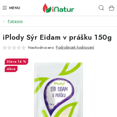
Přejít
Hleda
na
obsah
Potraviny
POTRAVINY
iPlody Sýr Eidam v prášku 150g
OŘECHY A SUŠENÉ PLODY
Podrobnosti hodnocení
Neohodnoceno
SNACKY
14 %
NÁPOJE
Akce
EKO DROGERIE A KOSMETIKA
VITAMÍNY
DOPRAVA A PLATBA