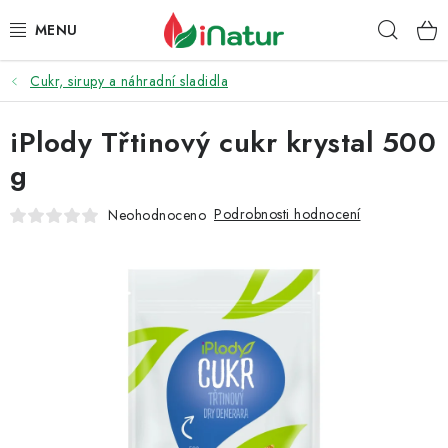
Přejít
Hleda
na
obsah
Cukr, sirupy a náhradní sladidla
POTRAVINY
iPlody Třtinový cukr krystal 500
OŘECHY A SUŠENÉ PLODY
g
SNACKY
Podrobnosti hodnocení
Neohodnoceno
NÁPOJE
EKO DROGERIE A KOSMETIKA
VITAMÍNY
DOPRAVA A PLATBA