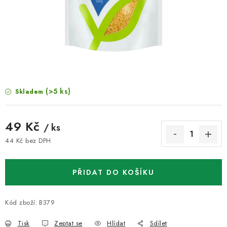
VELKOOBCHOD
KONTAKTY
ZNAČKY
Doprava a platba
Velkoobchod
Kontakty
(>5 ks)
Skladem
Reklamace a vrácení zboží
Obchodní podmínky
Podmínky ochrany osobních údajů
49 Kč
/ ks
44 Kč bez DPH
Měrná cena:
PŘIDAT DO KOŠÍKU
Kód zboží:
B379
Tisk
Zeptat se
Hlídat
Sdílet