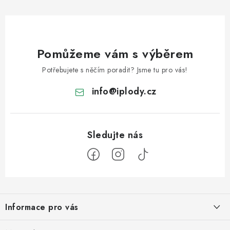
Pomůžeme vám s výběrem
Potřebujete s něčím poradit? Jsme tu pro vás!
info
@
iplody.cz
Z
á
Informace pro vás
p
a
Doprava a platba