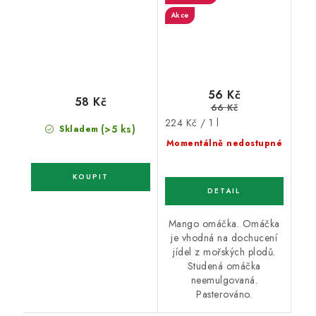
Akce
56 Kč
58 Kč
66 Kč
Měrná
224 Kč / 1 l
(>5 ks)
Skladem
cena:
Momentálně nedostupné
Mango omáčka. Omáčka
je vhodná na dochucení
jídel z mořských plodů.
Studená omáčka
neemulgovaná.
Pasterováno.