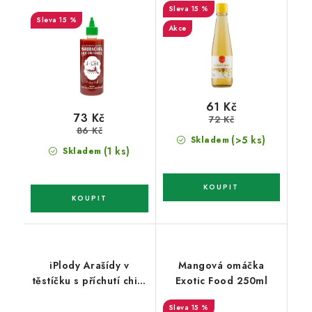
15 %
15 %
Akce
61 Kč
73 Kč
72 Kč
86 Kč
(>5 ks)
Skladem
(1 ks)
Skladem
iPlody Arašídy v
Mangová omáčka
těstíčku s příchutí chilli
Exotic Food 250ml
200g
15 %