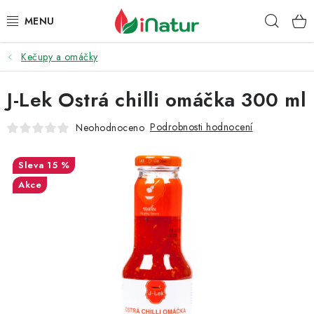
Přejít
Hleda
na
obsah
Kečupy a omáčky
POTRAVINY
J-Lek Ostrá chilli omáčka 300 ml
OŘECHY A SUŠENÉ PLODY
Podrobnosti hodnocení
Neohodnoceno
SNACKY
15 %
NÁPOJE
Akce
EKO DROGERIE A KOSMETIKA
VITAMÍNY
DOPRAVA A PLATBA