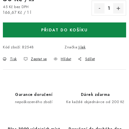
45 Kč bez DPH
Měrná cena:
166,67 Kč / 1 l
PŘIDAT DO KOŠÍKU
Kód zboží:
B2548
Značka:
J-lek
Tisk
Zeptat se
Hlídat
Sdílet
Garance doručení
Dárek zdarma
nepoškozeného zboží
Ke každé objednávce od 200 Kč