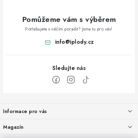
Pomůžeme vám s výběrem
Potřebujete s něčím poradit? Jsme tu pro vás!
info
@
iplody.cz
Z
á
Informace pro vás
p
a
Doprava a platba
Magazín
t
Velkoobchod