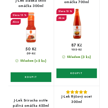
J-Lek Sladká chilli
omáčka 700ml
omáčka 300ml
15 %
15 %
Akce
Akce
87 Kč
50 Kč
103 Kč
59 Kč
(3 ks)
Skladem
(>5 ks)
Skladem
J-Lek Rýžový ocet
J-Lek Sriracha ostře
300ml
pálivá omáčka 455ml