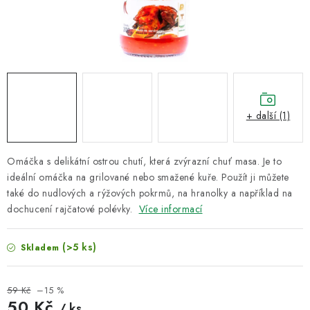
VELKOOBCHOD
KONTAKTY
ZNAČKY
Doprava a platba
Velkoobchod
Kontakty
+ další (1)
Reklamace a vrácení zboží
Obchodní podmínky
Podmínky ochrany osobních údajů
Omáčka s delikátní ostrou chutí, která zvýrazní chuť masa.
Je to
ideální omáčka na grilované nebo smažené kuře. Použít ji můžete
také do nudlových a rýžových pokrmů, na hranolky a například na
dochucení rajčatové polévky.
Více informací
(>5 ks)
Skladem
59 Kč
–15 %
50 Kč
/ ks