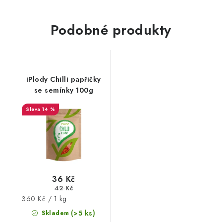
Podobné produkty
iPlody Chilli papřičky
se semínky 100g
14 %
36 Kč
42 Kč
Měrná
360 Kč / 1 kg
cena:
(>5 ks)
Skladem