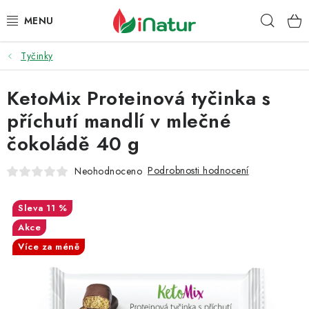
Přejít
Hleda
na
obsah
Tyčinky
POTRAVINY
KetoMix Proteinová tyčinka s
OŘECHY A SUŠENÉ PLODY
příchutí mandlí v mlečné
SNACKY
čokoládě 40 g
NÁPOJE
Podrobnosti hodnocení
Neohodnoceno
EKO DROGERIE A KOSMETIKA
11 %
Akce
VITAMÍNY
Více za méně
DOPRAVA A PLATBA