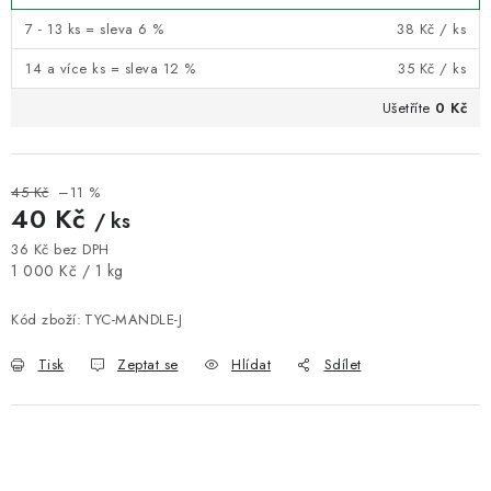
7 - 13 ks = sleva 6 %
38 Kč
/ ks
14 a více ks = sleva 12 %
35 Kč
/ ks
Ušetříte
0 Kč
45 Kč
–11 %
40 Kč
/ ks
36 Kč bez DPH
Měrná cena:
1 000 Kč / 1 kg
Kód zboží:
TYC-MANDLE-J
Tisk
Zeptat se
Hlídat
Sdílet