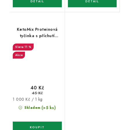
KetoMix Proteinová
tyčinka s příchutí
vanilky v bílé čokoládě
11 %
40 g
Akce
40 Kč
45 Kč
Měrná
1 000 Kč / 1 kg
cena:
(>5 ks)
Skladem