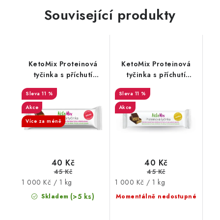
Související produkty
KetoMix Proteinová
KetoMix Proteinová
tyčinka s příchutí
tyčinka s příchutí
jahody 40 g
vanilky 40 g
11 %
11 %
Akce
Akce
Více za méně
40 Kč
40 Kč
45 Kč
45 Kč
Měrná
Měrná
1 000 Kč / 1 kg
1 000 Kč / 1 kg
cena:
cena:
(>5 ks)
Skladem
Momentálně nedostupné