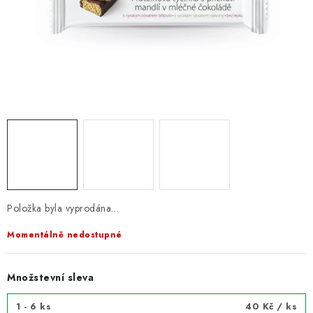
VELKOOBCHOD
KONTAKTY
ZNAČKY
Doprava a platba
Velkoobchod
Kontakty
Reklamace a vrácení zboží
Obchodní podmínky
Podmínky ochrany osobních údajů
Položka byla vyprodána…
Momentálně nedostupné
Množstevní sleva
1 - 6 ks
40 Kč
/ ks