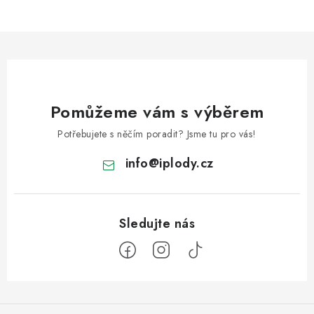
Pomůžeme vám s výběrem
Potřebujete s něčím poradit? Jsme tu pro vás!
info
@
iplody.cz
Z
á