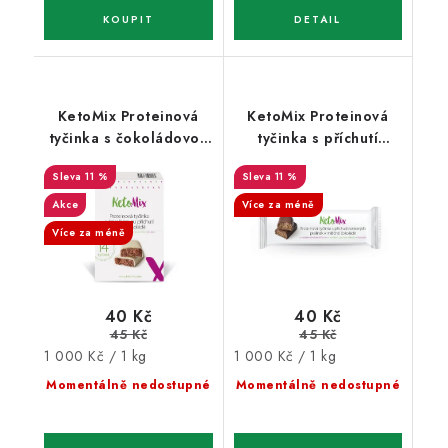
KetoMix Proteinová
KetoMix Proteinová
tyčinka s čokoládovou
tyčinka s příchutí
příchutí v bílé
rumových pralinek v
11 %
11 %
čokoládě 40 g
mléčné čokoládě 40 g
Akce
Více za méně
Více za méně
40 Kč
40 Kč
45 Kč
45 Kč
Měrná
Měrná
1 000 Kč / 1 kg
1 000 Kč / 1 kg
cena:
cena:
Momentálně nedostupné
Momentálně nedostupné