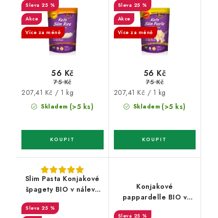
25 %
25 %
Akce
Akce
Více za méně
Více za méně
56 Kč
56 Kč
75 Kč
75 Kč
Měrná
Měrná
207,41 Kč / 1 kg
207,41 Kč / 1 kg
cena:
cena:
(>5 ks)
(>5 ks)
Skladem
Skladem
Slim Pasta Konjakové
Konjakové
špagety BIO v nálevu
pappardelle BIO v
270 g
nálevu 270 g (9 kcal, 0
25 %
25 %