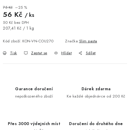
75 Kč
–25 %
56 Kč
/ ks
50 Kč bez DPH
Měrná cena:
207,41 Kč / 1 kg
Kód zboží:
KON-VN-COU270
Značka:
Slim pasta
Tisk
Zeptat se
Hlídat
Sdílet
Garance doručení
Dárek zdarma
nepoškozeného zboží
Ke každé objednávce od 200 Kč
Přes 3000 výdejních míst
Doručení do druhého dne