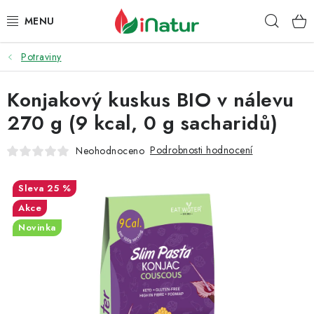
Přejít
Hleda
na
obsah
Potraviny
POTRAVINY
Konjakový kuskus BIO v nálevu
OŘECHY A SUŠENÉ PLODY
270 g (9 kcal, 0 g sacharidů)
SNACKY
Podrobnosti hodnocení
Neohodnoceno
NÁPOJE
25 %
EKO DROGERIE A KOSMETIKA
Akce
Novinka
VITAMÍNY
DOPRAVA A PLATBA