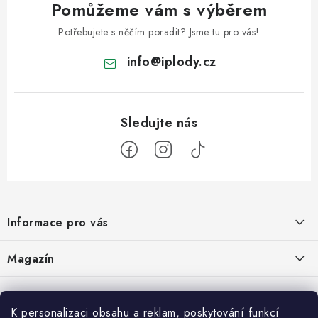
Pomůžeme vám s výběrem
Potřebujete s něčím poradit? Jsme tu pro vás!
info
@
iplody.cz
Z
á
Informace pro vás
p
a
Doprava a platba
Magazín
t
Velkoobchod
í
Kombucha – osvěžující nápoj pro zdravé zažívání
30.6.2026
Kontakty
K personalizaci obsahu a reklam, poskytování funkcí