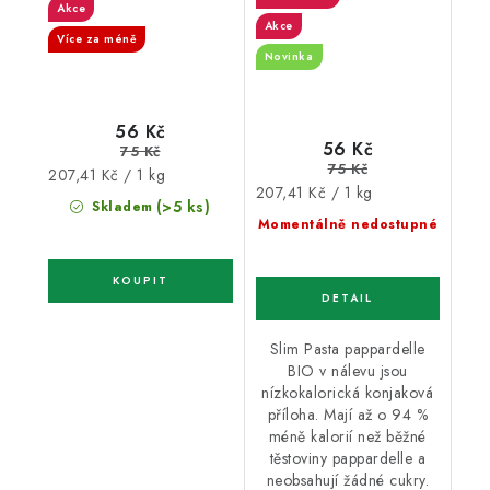
g sacharidů)
Akce
Akce
Více za méně
Novinka
56 Kč
56 Kč
75 Kč
75 Kč
Měrná
207,41 Kč / 1 kg
Měrná
207,41 Kč / 1 kg
cena:
(>5 ks)
Skladem
cena:
Momentálně nedostupné
Slim Pasta pappardelle
BIO v nálevu jsou
nízkokalorická konjaková
příloha. Mají až o 94 %
méně kalorií než běžné
těstoviny pappardelle a
neobsahují žádné cukry.