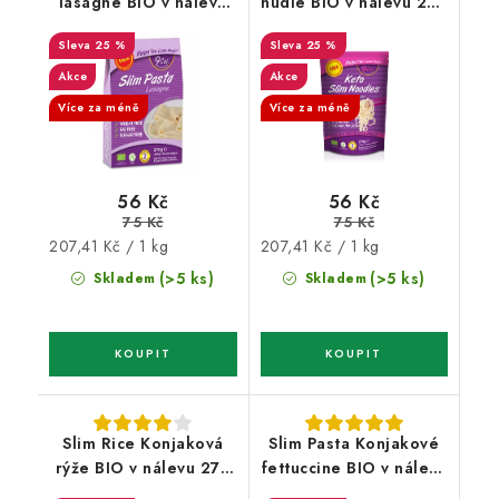
lasagne BIO v nálevu
nudle BIO v nálevu 270
270 g
g
25 %
25 %
Akce
Akce
Více za méně
Více za méně
56 Kč
56 Kč
75 Kč
75 Kč
Měrná
Měrná
207,41 Kč / 1 kg
207,41 Kč / 1 kg
cena:
cena:
(>5 ks)
(>5 ks)
Skladem
Skladem
Slim Rice Konjaková
Slim Pasta Konjakové
rýže BIO v nálevu 270
fettuccine BIO v nálevu
g
270 g