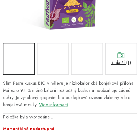
VELKOOBCHOD
KONTAKTY
ZNAČKY
Doprava a platba
Velkoobchod
Kontakty
Reklamace a vrácení zboží
Obchodní podmínky
+ další (1)
Podmínky ochrany osobních údajů
Slim Pasta kuskus BIO v nálevu je nízkokalorická konjaková příloha.
Má až o 94 % méně kalorií než běžný kuskus a neobsahuje žádné
cukry. Je vyrobený spojením bio bezlepkové ovesné vlákniny a bio
konjakové mouky.
Více informací
Položka byla vyprodána…
Momentálně nedostupné