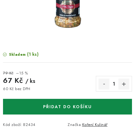
VELKOOBCHOD
KONTAKTY
ZNAČKY
Doprava a platba
Velkoobchod
Kontakty
(1 ks)
Skladem
Reklamace a vrácení zboží
Obchodní podmínky
Podmínky ochrany osobních údajů
79 Kč
–15 %
67 Kč
/ ks
60 Kč bez DPH
Měrná cena:
PŘIDAT DO KOŠÍKU
Kód zboží:
B2434
Značka:
Koření Kulinář