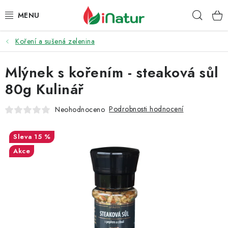
Přejít
Hleda
na
obsah
Koření a sušená zelenina
POTRAVINY
Mlýnek s kořením - steaková sůl
OŘECHY A SUŠENÉ PLODY
80g Kulinář
SNACKY
Podrobnosti hodnocení
Neohodnoceno
NÁPOJE
15 %
EKO DROGERIE A KOSMETIKA
Akce
VITAMÍNY
DOPRAVA A PLATBA