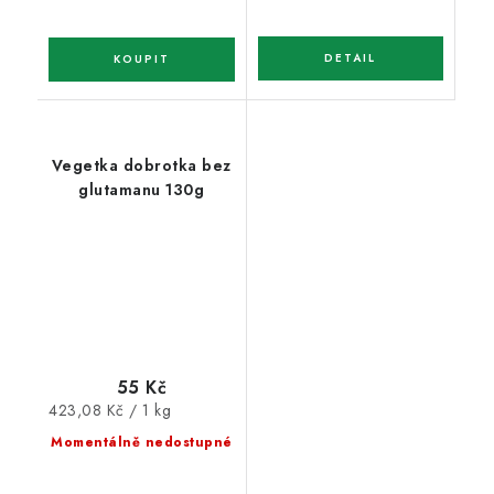
Vegetka dobrotka bez
glutamanu 130g
55 Kč
Měrná
423,08 Kč / 1 kg
cena:
Momentálně nedostupné