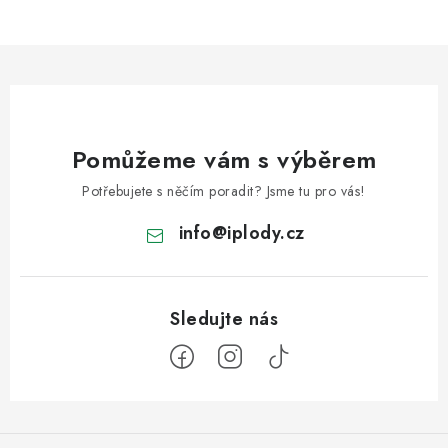
Pomůžeme vám s výběrem
Potřebujete s něčím poradit? Jsme tu pro vás!
info
@
iplody.cz
Z
á