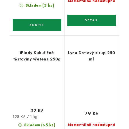
Momentálně nedostupné
(2 ks)
Skladem
iPlody Kukuřičné
Lyna Datlový sirup 250
těstoviny vřetena 250g
ml
32 Kč
79 Kč
Měrná
128 Kč / 1 kg
cena:
(>5 ks)
Momentálně nedostupné
Skladem