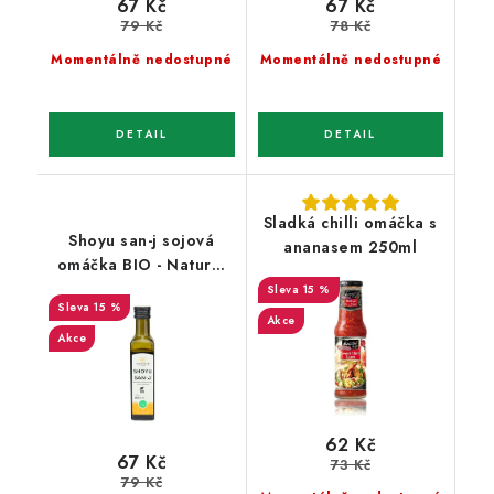
67 Kč
67 Kč
79 Kč
78 Kč
Momentálně nedostupné
Momentálně nedostupné
Sladká chilli omáčka s
Shoyu san-j sojová
ananasem 250ml
omáčka BIO - Natural
220ml
15 %
15 %
Akce
Akce
62 Kč
67 Kč
73 Kč
79 Kč