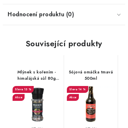
Hodnocení produktu (0)
Související produkty
Mlýnek s kořením -
Sójová omáčka tmavá
himalájská sůl 80g
500ml
Kulinář
15 %
14 %
Akce
Akce