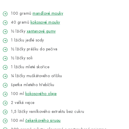
VELKOOBCHOD
100 gramů
mandlové mouky
KONTAKTY
40 gramů
kokosové mouky
ZNAČKY
½ lžičky
xantanové gumy
1 lžičku jedlé sody
Doprava a platba
Velkoobchod
Kontakty
½ lžičky prášku do pečiva
Reklamace a vrácení zboží
Obchodní podmínky
½ lžičky soli
Podmínky ochrany osobních údajů
1 lžičku mleté skořice
¼ lžičky muškátového oříšku
špetka mletého hřebíčku
100 ml
kokosového oleje
2 velká vejce
1,5 lžičky vanilkového extraktu bez cukru
100 ml
čekankového sirupu