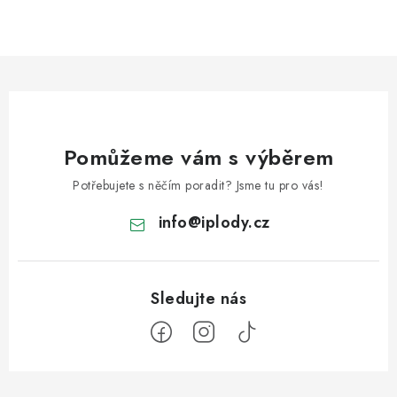
Pomůžeme vám s výběrem
Potřebujete s něčím poradit? Jsme tu pro vás!
info
@
iplody.cz
Z