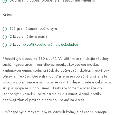
300 gramů cukety, oloupané a nastrouhané najemno
Krém
125 gramů smetanového sýru
2 lžíce změklého másla
3 lžíce
lískooříškového krému s čokoládou
Předehřejte troubu na 180 stupňů. Ve větší míse smíchejte všechny
suché ingredience – mandlovou mouku, kokosovou mouku,
xantanovou gumu, sodu, prášek do pečiva, sůl, skořici, muškátový
oříšek a hřebíček. Dejte stranou. V jiné míse společně prošlehejte
kokosový olej, vejce a vanilkový extrakt. Přidejte cuketu a čekankový
sirup a spojte se suchou směsí. Těsto rovnoměrně rozdělte do
jednotlivých košíčků. Pečte asi 25 až 30 minut, dokud dortíky
nezískají zlatavý povrch a nebudou pevné na dotek.
Smíchejte sýr s máslem, abyste vytvořili krém, a následně přidejte