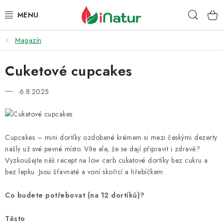
Přejít
Hleda
na
obsah
Magazín
POTRAVINY
Cuketové cupcakes
OŘECHY A SUŠENÉ PLODY
6.8.2025
SNACKY
NÁPOJE
Cupcakes – mini dortíky ozdobené krémem si mezi českými dezerty
EKO DROGERIE A KOSMETIKA
našly už své pevné místo. Víte ale, že se dají připravit i zdravě?
Vyzkoušejte náš recept na low carb cuketové dortíky bez cukru a
VITAMÍNY
bez lepku. Jsou šťavnaté a voní skořicí a hřebíčkem.
Co budete potřebovat (na 12 dortíků)?
DOPRAVA A PLATBA
Těsto