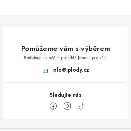
Pomůžeme vám s výběrem
Potřebujete s něčím poradit? Jsme tu pro vás!
info
@
iplody.cz
Z
á