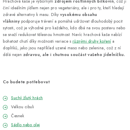
VELKOOBCHOD
Hrachová kaše je výborným
zdrojem rostlinných bílkovin
, což ji
činí ideálním jídlem nejen pro vegetariány, ale i pro ty, kteří hledají
zdravé alternativy k masu. Díky
vysokému obsahu
KONTAKTY
vlákniny
podporuje trávení a pomáhá udržovat dlouhodobý pocit
sytosti, což je výhodné pro každého, kdo dbá na svou postavu nebo
ZNAČKY
se snaží redukovat tělesnou hmotnost. Navíc hrachová kaše nabízí
bohatost chutí díky možnosti variace s
různými druhy koření
a
Doprava a platba
Velkoobchod
Kontakty
doplňků, jako jsou například uzené maso nebo zelenina, což z ní
dělá nejen
zdravou, ale i chutnou součást vašeho jídelníčku.
Reklamace a vrácení zboží
Obchodní podmínky
Podmínky ochrany osobních údajů
Co budete potřebovat
Suchý žlutý hrách
Velkou cibuli
Česnek
Sádlo nebo olej