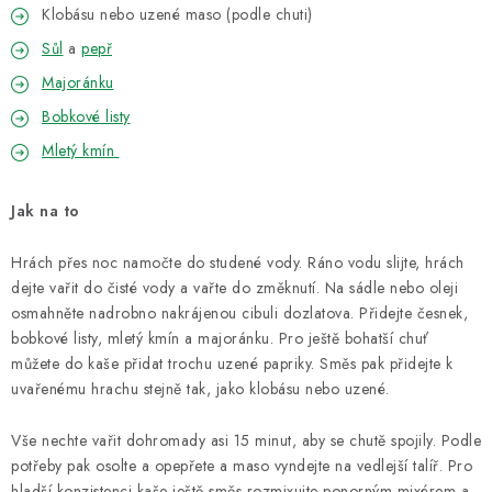
Klobásu nebo uzené maso (podle chuti)
Sůl
a
pepř
Majoránku
Bobkové listy
Mletý kmín
Jak na to
Hrách přes noc namočte do studené vody. Ráno vodu slijte, hrách
dejte vařit do čisté vody a vařte do změknutí. Na sádle nebo oleji
osmahněte nadrobno nakrájenou cibuli dozlatova. Přidejte česnek,
bobkové listy, mletý kmín a majoránku. Pro ještě bohatší chuť
můžete do kaše přidat trochu uzené papriky. Směs pak přidejte k
uvařenému hrachu stejně tak, jako klobásu nebo uzené.
Vše nechte vařit dohromady asi 15 minut, aby se chutě spojily. Podle
potřeby pak osolte a opepřete a maso vyndejte na vedlejší talíř. Pro
hladší konzistenci kaše ještě směs rozmixujte ponorným mixérem a