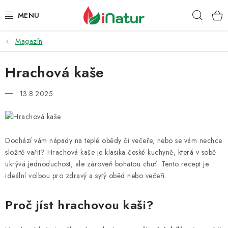
Přejít
Hleda
na
obsah
Magazín
POTRAVINY
Hrachová kaše
OŘECHY A SUŠENÉ PLODY
13.8.2025
SNACKY
NÁPOJE
Dochází vám nápady na teplé obědy či večeře, nebo se vám nechce
EKO DROGERIE A KOSMETIKA
složitě vařit? Hrachová kaše je klasika české kuchyně, která v sobě
ukrývá jednoduchost, ale zároveň bohatou chuť. Tento recept je
VITAMÍNY
ideální volbou pro zdravý a sytý oběd nebo večeři.
Proč jíst hrachovou kaši?
DOPRAVA A PLATBA