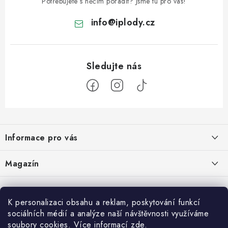
Potřebujete s něčím poradit? Jsme tu pro vás!
info
@
iplody.cz
Z
á
Informace pro vás
p
a
Doprava a platba
Magazín
t
Velkoobchod
í
Kombucha – osvěžující nápoj pro zdravé zažívání
30.6.2026
Kontakty
K personalizaci obsahu a reklam, poskytování funkcí
sociálních médií a analýze naší návštěvnosti využíváme
Nákupní košík
Reklamace a vrácení zboží
Konjak: Rostlina, která dala hubnutí a zdravému životnímu stylu nový
soubory cookies. Více informací
zde
.