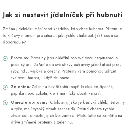
Jak si nastavit jídelníček při hubnutí
Změna jídelníčku trápí snad každého, kdo chce hubnout. Přitom je
to klíčový moment pro situaci, jak rychle zhubnout. Jaká cesta se
doporučuje?
Proteiny:
Proteiny jsou důležité pro svalovou regeneraci a
pocit sytosti. Zařaďte do své stravy potraviny jako kuřecí prsa,
ryby, tofu, vajíčka a ořechy. Proteiny vám pomohou udržet
svalovou hmotu, i když zhubnete.
Zelenina:
Zelenina bez škrobů (např. brokolice, špenát,
paprika nebo cuketa, která má nízký obsah kalorií.
Omezte obiloviny:
Obiloviny, jako je klasický chléb, těstoviny
a rýže, mají vysoký obsah sacharidů. Pokud chcete rychle
zhubnout, omezte jejich konzumaci. Místo toho se zaměřte na
dříve zmíněné proteiny a zeleninu.