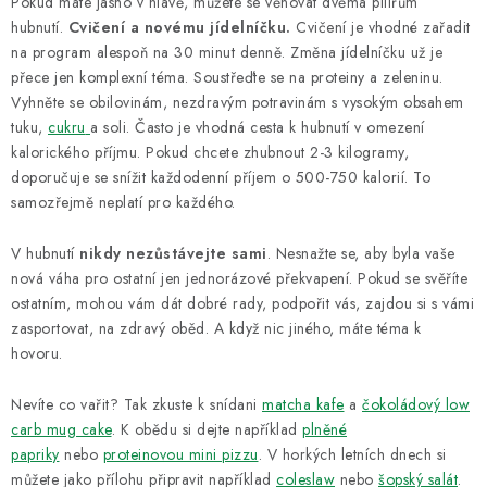
Pokud máte jasno v hlavě, můžete se věnovat dvěma pilířům
hubnutí.
Cvičení a novému jídelníčku.
Cvičení je vhodné zařadit
na program alespoň na 30 minut denně. Změna jídelníčku už je
přece jen komplexní téma. Soustřeďte se na proteiny a zeleninu.
Vyhněte se obilovinám, nezdravým potravinám s vysokým obsahem
tuku,
cukru
a soli. Často je vhodná cesta k hubnutí v omezení
kalorického příjmu. Pokud chcete zhubnout 2-3 kilogramy,
doporučuje se snížit každodenní příjem o 500-750 kalorií. To
samozřejmě neplatí pro každého.
V hubnutí
nikdy nezůstávejte sami
. Nesnažte se, aby byla vaše
nová váha pro ostatní jen jednorázové překvapení. Pokud se svěříte
ostatním, mohou vám dát dobré rady, podpořit vás, zajdou si s vámi
zasportovat, na zdravý oběd. A když nic jiného, máte téma k
hovoru.
Nevíte co vařit? Tak zkuste k snídani
matcha kafe
a
čokoládový low
carb mug cake
. K obědu si dejte například
plněné
papriky
nebo
proteinovou mini pizzu
. V horkých letních dnech si
můžete jako přílohu připravit například
coleslaw
nebo
šopský salát
.