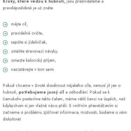
VELKOOBCHOD
Kroky, které vedou k hubnutí,
jsou předvídatelné a
pravděpodobně je už znáte:
KONTAKTY
mějte cíl,
ZNAČKY
pravidelně cvičte,
sepište si jídelníček,
Doprava a platba
Velkoobchod
Kontakty
změňte stravovací návyky,
Reklamace a vrácení zboží
Obchodní podmínky
omezte kalorický příjem,
Podmínky ochrany osobních údajů
nezůstávejte v tom sami.
Pokud chceme v životě dosáhnout nějakého cíle, nemusí jít jen o
hubnutí,
potřebujeme jasný cíl
a odhodlání. Pokud se k
čemukoliv postavíme takto čelem, máme větší šanci na úspěch, než
kdybychom si jen vlažně něco přáli. S vnitřním přesvědčením si
začneme o problému zjišťovat informace, možnosti, budeme o něm
diskutovat.