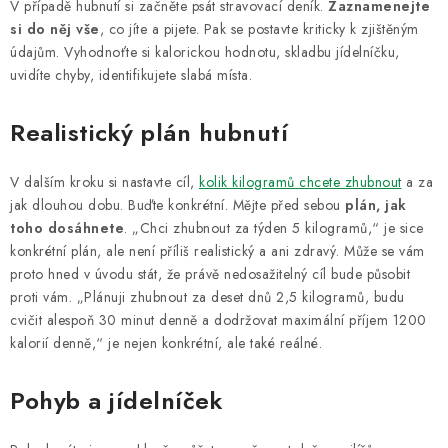
V případě hubnutí si začněte psát stravovací deník.
Zaznamenejte
si do něj vše
, co jíte a pijete. Pak se postavte kriticky k zjištěným
údajům. Vyhodnoťte si kalorickou hodnotu, skladbu jídelníčku,
uvidíte chyby, identifikujete slabá místa.
Realistický plán hubnutí
V dalším kroku si nastavte cíl,
kolik kilogramů chcete zhubnout
a za
jak dlouhou dobu. Buďte konkrétní. Mějte před sebou
plán, jak
toho dosáhnete
. „Chci zhubnout za týden 5 kilogramů,“ je sice
konkrétní plán, ale není příliš realistický a ani zdravý. Může se vám
proto hned v úvodu stát, že právě nedosažitelný cíl bude působit
proti vám. „Plánuji zhubnout za deset dnů 2,5 kilogramů, budu
cvičit alespoň 30 minut denně a dodržovat maximální příjem 1200
kalorií denně,“ je nejen konkrétní, ale také reálné.
Pohyb a jídelníček