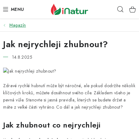
Přejít
Hleda
na
obsah
Magazín
POTRAVINY
Jak nejrychleji zhubnout?
OŘECHY A SUŠENÉ PLODY
14.8.2025
SNACKY
NÁPOJE
Zdravé rychlé hubnutí může být náročné, ale pokud dodržíte několik
EKO DROGERIE A KOSMETIKA
klíčových kroků, můžete dosáhnout svého cíle. Základem všeho je
pevná vůle. Stanovte si jasná pravidla, kterých se budete držet a
VITAMÍNY
máte z velké části vyhráno. Co dál a jak nejrychleji zhubnout?
Jak zhubnout co nejrychleji
DOPRAVA A PLATBA