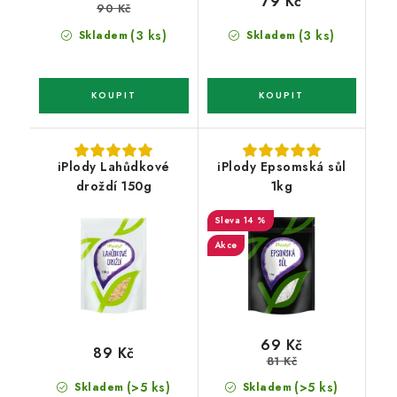
79 Kč
90 Kč
(3 ks)
(3 ks)
Skladem
Skladem
iPlody Lahůdkové
iPlody Epsomská sůl
droždí 150g
1kg
14 %
Akce
69 Kč
89 Kč
81 Kč
(>5 ks)
(>5 ks)
Skladem
Skladem