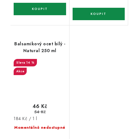
Balsamikový ocet bílý -
Natural 250 ml
14 %
Akce
46 Kč
54 Kč
Měrná
184 Kč / 1 l
cena:
Momentálně nedostupné