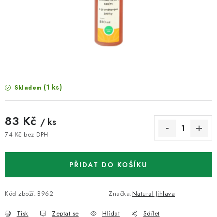
VELKOOBCHOD
KONTAKTY
ZNAČKY
Doprava a platba
Velkoobchod
Kontakty
(1 ks)
Skladem
Reklamace a vrácení zboží
Obchodní podmínky
Podmínky ochrany osobních údajů
83 Kč
/ ks
74 Kč bez DPH
Měrná cena:
PŘIDAT DO KOŠÍKU
Kód zboží:
B962
Značka:
Natural Jihlava
Tisk
Zeptat se
Hlídat
Sdílet