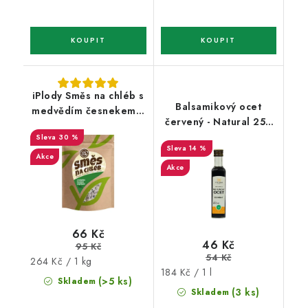
iPlody Směs na chléb s
Balsamikový ocet
medvědím česnekem a
červený - Natural 250
bylinkami Low carb
ml
30 %
250g
14 %
Akce
Akce
66 Kč
46 Kč
95 Kč
54 Kč
Měrná
264 Kč / 1 kg
Měrná
184 Kč / 1 l
cena:
(>5 ks)
Skladem
cena:
(3 ks)
Skladem