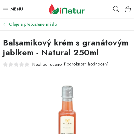
Přejít
Hleda
na
obsah
Oleje a přepuštěné máslo
POTRAVINY
Balsamikový krém s granátovým
OŘECHY A SUŠENÉ PLODY
jablkem - Natural 250ml
SNACKY
Podrobnosti hodnocení
Neohodnoceno
NÁPOJE
EKO DROGERIE A KOSMETIKA
VITAMÍNY
DOPRAVA A PLATBA