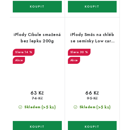
iPlody Cibule smažená
iPlody Směs na chléb
bez lepku 200g
se semínky Low carb
250g
14 %
30 %
Akce
Akce
63 Kč
66 Kč
74 Kč
95 Kč
(>5 ks)
(>5 ks)
Skladem
Skladem