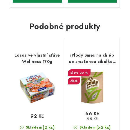
Podobné produkty
Losos ve vlastní šťávě
iPlody Směs na chléb
Wellness 170g
se smaženou cibulkou
Low carb 250g
30 %
Akce
66 Kč
92 Kč
95 Kč
(2 ks)
(>5 ks)
Skladem
Skladem