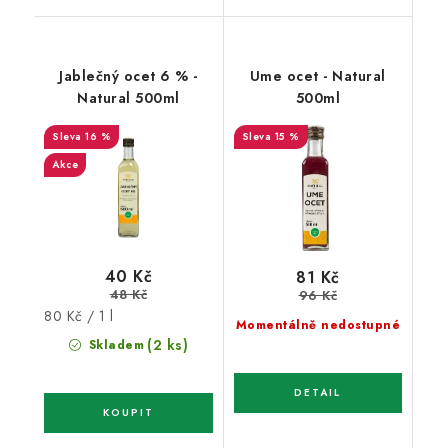
Jablečný ocet 6 % -
Ume ocet - Natural
Natural 500ml
500ml
16 %
15 %
Akce
40 Kč
81 Kč
48 Kč
96 Kč
Měrná
80 Kč / 1 l
Momentálně nedostupné
cena:
(2 ks)
Skladem