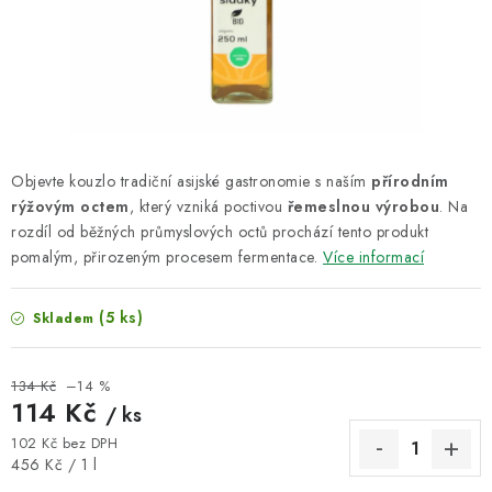
VELKOOBCHOD
KONTAKTY
ZNAČKY
Doprava a platba
Velkoobchod
Kontakty
Objevte kouzlo tradiční asijské gastronomie s naším
přírodním
rýžovým octem
, který vzniká poctivou
řemeslnou výrobou
. Na
Reklamace a vrácení zboží
Obchodní podmínky
rozdíl od běžných průmyslových octů prochází tento produkt
Podmínky ochrany osobních údajů
pomalým, přirozeným procesem fermentace.
Více informací
(5 ks)
Skladem
134 Kč
–14 %
114 Kč
/ ks
102 Kč bez DPH
Měrná cena:
456 Kč / 1 l