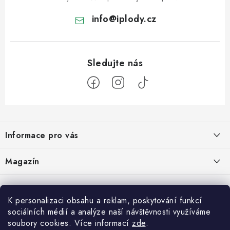
info
@
iplody.cz
Z
á
Informace pro vás
p
a
Doprava a platba
Magazín
t
Velkoobchod
í
Kombucha – osvěžující nápoj pro zdravé zažívání
30.6.2026
Kontakty
K personalizaci obsahu a reklam, poskytování funkcí
sociálních médií a analýze naší návštěvnosti využíváme
Nákupní košík
Reklamace a vrácení zboží
Konjak: Rostlina, která dala hubnutí a zdravému životnímu stylu nový
soubory cookies. Více informací
zde
.
rozměr