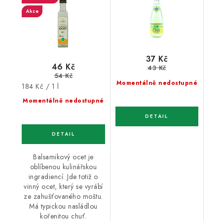
Akce
37 Kč
46 Kč
43 Kč
54 Kč
Momentálně nedostupné
Měrná
184 Kč / 1 l
cena:
Momentálně nedostupné
Balsamikový ocet je
oblíbenou kulinářskou
ingradiencí. Jde totiž o
vinný ocet, který se vyrábí
ze zahušťovaného moštu.
Má typickou nasládlou
kořenitou chuť.