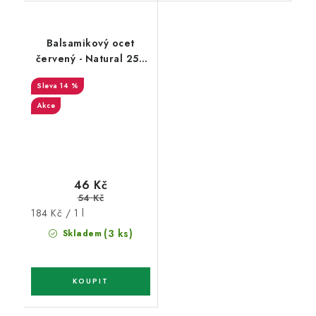
Balsamikový ocet
červený - Natural 250
ml
14 %
Akce
46 Kč
54 Kč
Měrná
184 Kč / 1 l
cena:
(3 ks)
Skladem