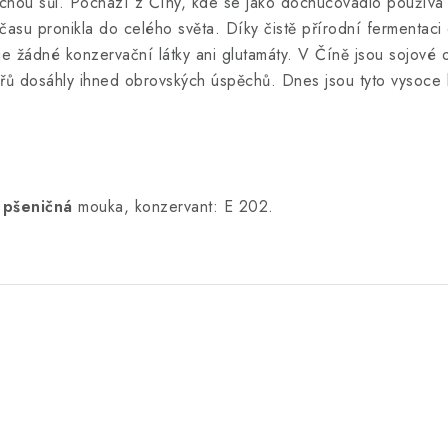
cnou sůl. Pochází z Číny, kde se jako dochucovadlo používá 
 času pronikla do celého světa. Díky čistě přírodní fermentac
je žádné konzervační látky ani glutamáty. V Číně jsou sojové
hařů dosáhly ihned obrovských úspěchů. Dnes jsou tyto vysoce
,
pšeničná
mouka, konzervant: E 202.