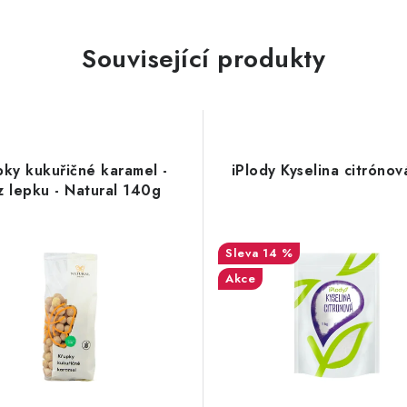
Související produkty
pky kukuřičné karamel -
iPlody Kyselina citrónov
z lepku - Natural 140g
14 %
Akce