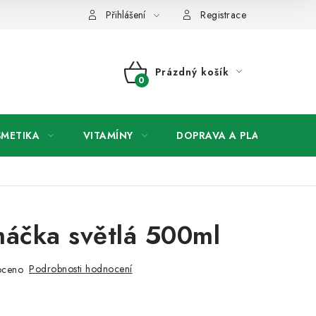
any osobních údajů
Přihlášení
Registrace
Prázdný košík
NÁKUPNÍ
KOŠÍK
SMETIKA
VITAMÍNY
DOPRAVA A PLATBA
V
máčka světlá 500ml
Podrobnosti hodnocení
oceno