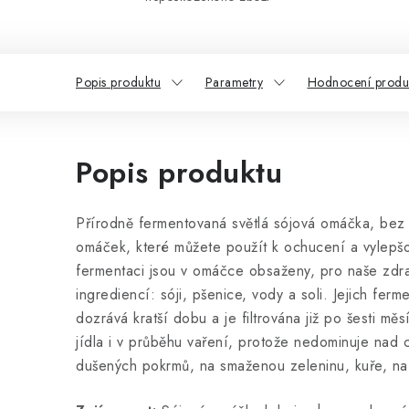
Popis produktu
Parametry
Hodnocení produ
Popis produktu
Přírodně fermentovaná světlá sójová omáčka, bez 
omáček, které můžete použít k ochucení a vylepšov
fermentaci jsou v omáčce obsaženy, pro naše zdraví
ingrediencí: sóji, pšenice, vody a soli. Jejich fe
dozrává kratší dobu a je filtrována již po šesti mě
jídla i v průběhu vaření, protože nedominuje nad 
dušených pokrmů, na smaženou zeleninu, kuře, na 