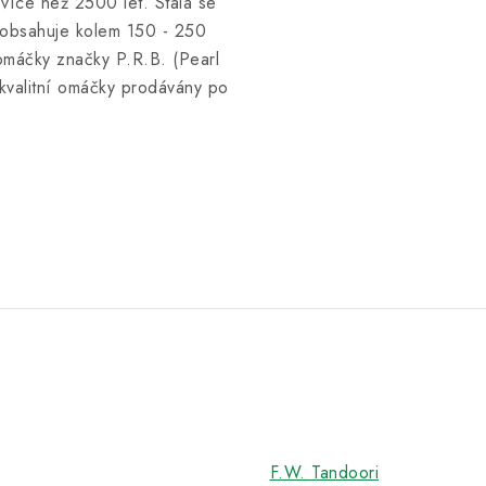
více než 2500 let. Stala se
i obsahuje kolem 150 - 250
 omáčky značky P.R.B. (Pearl
 kvalitní omáčky prodávány po
F.W. Tandoori