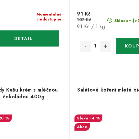
91 Kč
Momentálně
nedostupné
107 Kč
(>
Skladem
Měrná
91 Kč / 1 kg
cena:
dy Kešu krém s mléčnou
Salátové koření mleté b
čokoládou 400g
20 %
14 %
Akce