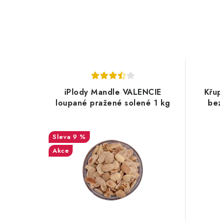
iPlody Mandle VALENCIE
Křu
loupané pražené solené 1 kg
be
9 %
Akce