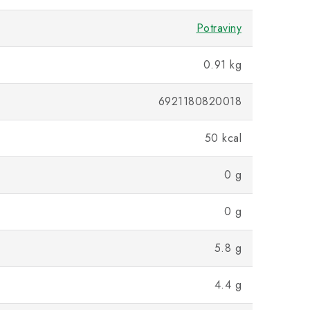
Potraviny
0.91 kg
6921180820018
50 kcal
0 g
0 g
5.8 g
4.4 g