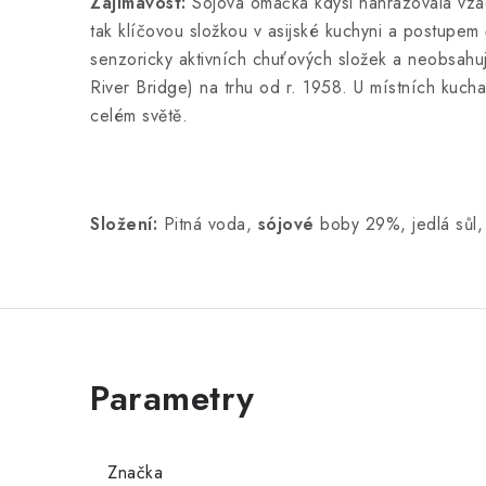
Zajímavost:
Sójová omáčka kdysi nahrazovala vzá
tak klíčovou složkou v asijské kuchyni a postupem
senzoricky aktivních chuťových složek a neobsahu
River Bridge) na trhu od r. 1958. U místních kuc
celém světě.
Složení:
Pitná voda,
sójové
boby 29%, jedlá sůl
Značka