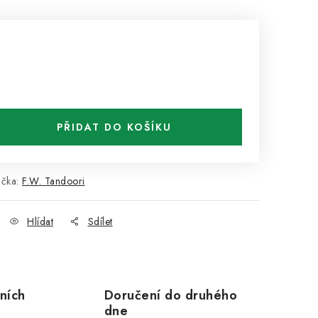
PŘIDAT DO KOŠÍKU
ačka:
F.W. Tandoori
Hlídat
Sdílet
ních
Doručení do druhého
dne