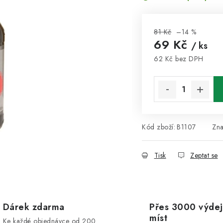
81 Kč
–14 %
69 Kč
/ ks
62 Kč bez DPH
Měrná cena:
Kód zboží:
B1107
Zn
Tisk
Zeptat se
Dárek zdarma
Přes 3000 výdej
míst
Ke každé objednávce od 200