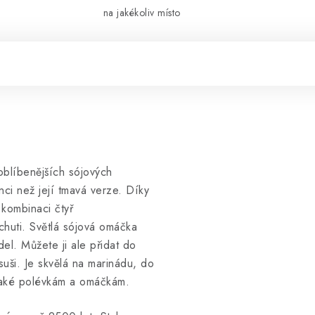
na jakékoliv místo
oblíbenějších sójových
ci než její tmavá verze. Díky
 kombinaci čtyř
 chuti. Světlá sójová omáčka
del. Můžete ji ale přidat do
uši. Je skvělá na marinádu, do
 také polévkám a omáčkám.