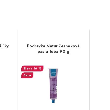
á 1kg
Podravka Natur česneková
pasta tuba 90 g
16 %
Akce