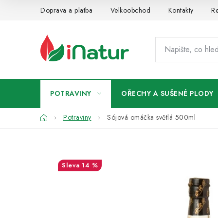
Přejít
Doprava a platba
Velkoobchod
Kontakty
Re
na
obsah
POTRAVINY
OŘECHY A SUŠENÉ PLODY
Domů
Potraviny
Sójová omáčka světlá 500ml
14 %