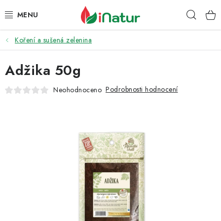
Přejít
Hleda
na
obsah
Koření a sušená zelenina
POTRAVINY
Adžika 50g
OŘECHY A SUŠENÉ PLODY
Podrobnosti hodnocení
Neohodnoceno
SNACKY
NÁPOJE
EKO DROGERIE A KOSMETIKA
VITAMÍNY
DOPRAVA A PLATBA