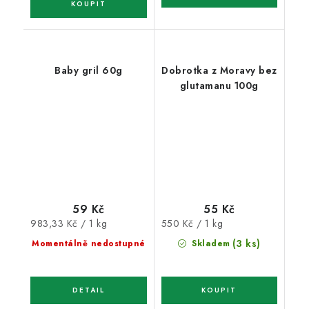
Baby gril 60g
Dobrotka z Moravy bez
glutamanu 100g
59 Kč
55 Kč
Měrná
Měrná
983,33 Kč / 1 kg
550 Kč / 1 kg
cena:
cena:
(3 ks)
Momentálně nedostupné
Skladem