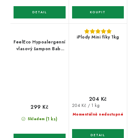
iPlody Mini fíky 1kg
FeelEco Hypoalergenní
vlasový šampon Baby
200 ml
204 Kč
Měrná
204 Kč / 1 kg
299 Kč
cena:
Momentálně nedostupné
(1 ks)
Skladem