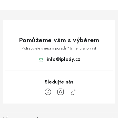
Pomůžeme vám s výběrem
Potřebujete s něčím poradit? Jsme tu pro vás!
info
@
iplody.cz
Z
á