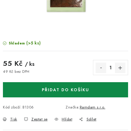
VELKOOBCHOD
KONTAKTY
ZNAČKY
(>5 ks)
Skladem
Doprava a platba
Velkoobchod
Kontakty
Reklamace a vrácení zboží
Obchodní podmínky
55 Kč
/ ks
Podmínky ochrany osobních údajů
49 Kč bez DPH
Měrná cena:
PŘIDAT DO KOŠÍKU
Kód zboží:
B1306
Značka:
Ramdam s.r.o.
Tisk
Zeptat se
Hlídat
Sdílet