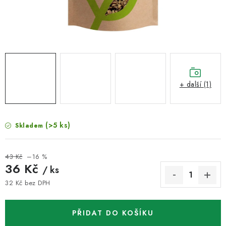
VELKOOBCHOD
KONTAKTY
ZNAČKY
Doprava a platba
Velkoobchod
Kontakty
+ další (1)
Reklamace a vrácení zboží
Obchodní podmínky
Podmínky ochrany osobních údajů
(>5 ks)
Skladem
43 Kč
–16 %
36 Kč
/ ks
32 Kč bez DPH
Měrná cena:
PŘIDAT DO KOŠÍKU