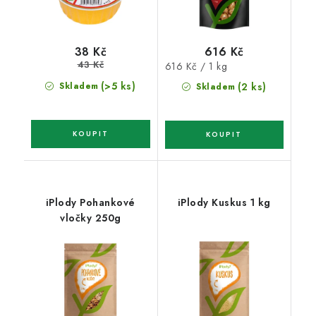
616 Kč
38 Kč
43 Kč
Měrná
616 Kč / 1 kg
cena:
(>5 ks)
Skladem
(2 ks)
Skladem
iPlody Pohankové
iPlody Kuskus 1 kg
vločky 250g