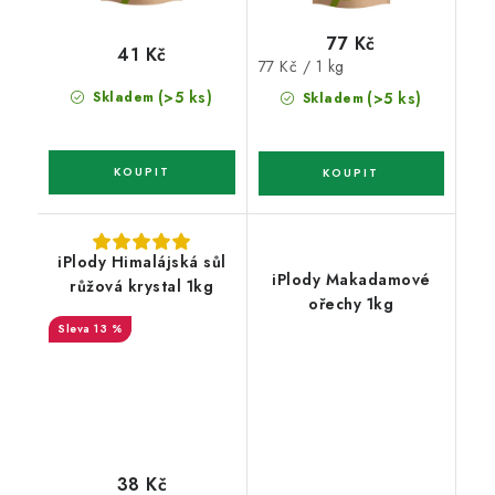
77 Kč
41 Kč
Měrná
77 Kč / 1 kg
cena:
(>5 ks)
Skladem
(>5 ks)
Skladem
iPlody Himalájská sůl
iPlody Makadamové
růžová krystal 1kg
ořechy 1kg
13 %
38 Kč