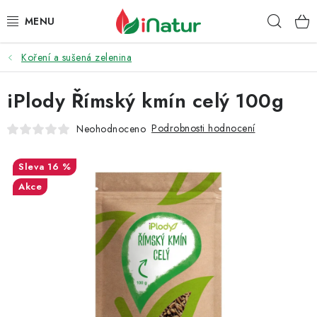
Přejít
Hleda
na
obsah
Koření a sušená zelenina
POTRAVINY
iPlody Římský kmín celý 100g
OŘECHY A SUŠENÉ PLODY
Podrobnosti hodnocení
Neohodnoceno
SNACKY
16 %
NÁPOJE
Akce
EKO DROGERIE A KOSMETIKA
VITAMÍNY
DOPRAVA A PLATBA