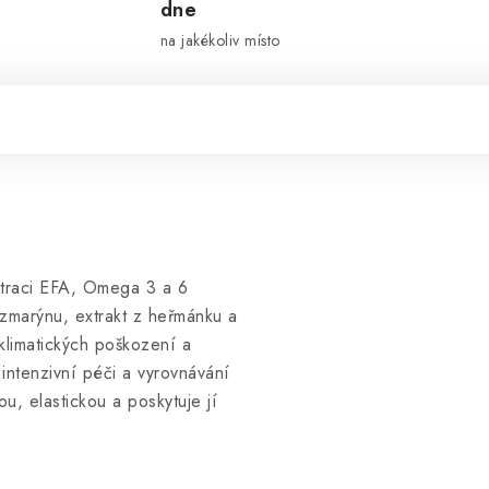
dne
na jakékoliv místo
entraci EFA, Omega 3 a 6
rozmarýnu, extrakt z heřmánku a
 klimatických poškození a
ntenzivní péči a vyrovnávání
u, elastickou a poskytuje jí