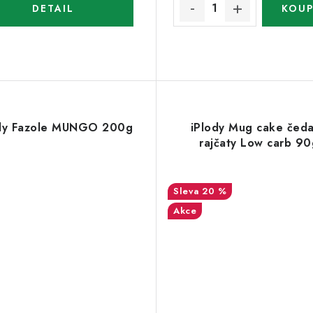
ody Fazole MUNGO 200g
iPlody Mug cake čeda
rajčaty Low carb 90
20 %
Akce