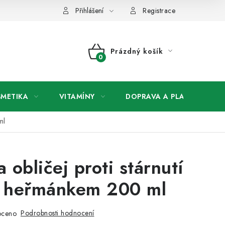
any osobních údajů
Přihlášení
Registrace
Prázdný košík
NÁKUPNÍ
KOŠÍK
SMETIKA
VITAMÍNY
DOPRAVA A PLATBA
V
ml
 obličej proti stárnutí
m heřmánkem 200 ml
Podrobnosti hodnocení
oceno