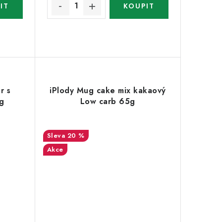
r s
iPlody Mug cake mix kakaový
g
Low carb 65g
20 %
Akce