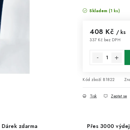
Skladem
(1 ks)
408 Kč
/ ks
337 Kč bez DPH
Měrná cena:
Kód zboží:
B1822
Zn
Tisk
Zeptat se
Dárek zdarma
Přes 3000 výdej