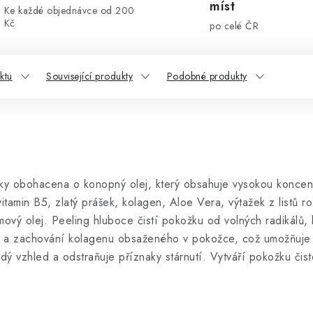
míst
Ke každé objednávce od 200
Kč
po celé ČR
ktu
Související produkty
Podobné produkty
okožky obohacena o konopný olej, který obsahuje vysokou konc
vitamin B5, zlatý prášek, kolagen, Aloe Vera, výtažek z listů 
mový olej. Peeling hluboce čistí pokožku od volných radikálů,
 a zachování kolagenu obsaženého v pokožce, což umožňuje i
ý vzhled a odstraňuje příznaky stárnutí. Vytváří pokožku čisto