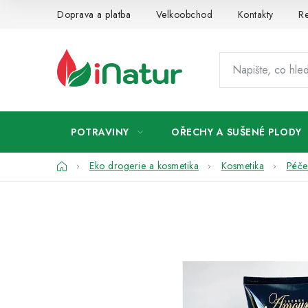
Přejít
Doprava a platba
Velkoobchod
Kontakty
Re
na
obsah
POTRAVINY
OŘECHY A SUŠENÉ PLODY
Domů
Eko drogerie a kosmetika
Kosmetika
Péče