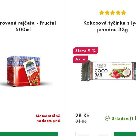
rovaná rajčata - Fructal
Kokosová tyčinka s ly
500ml
jahodou 33g
9 %
Akce
28 Kč
Momentálně
(1 
Skladem
nedostupné
31 Kč