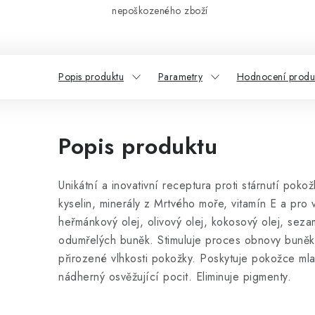
nepoškozeného zboží
Popis produktu
Parametry
Hodnocení produ
Popis produktu
Unikátní a inovativní receptura proti stárnutí p
kyselin, minerály z Mrtvého moře, vitamín E a pro 
heřmánkový olej, olivový olej, kokosový olej, seza
odumřelých buněk. Stimuluje proces obnovy buněk
přirozené vlhkosti pokožky. Poskytuje pokožce mlad
nádherný osvěžující pocit. Eliminuje pigmenty.