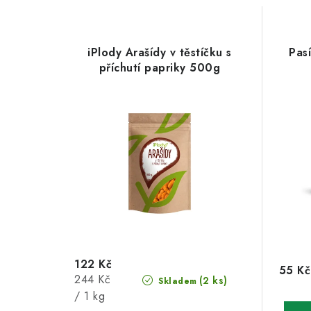
iPlody Arašídy v těstíčku s
Pasí
příchutí papriky 500g
122 Kč
55 Kč
Měrná
244 Kč
(2 ks)
Skladem
cena:
/ 1 kg