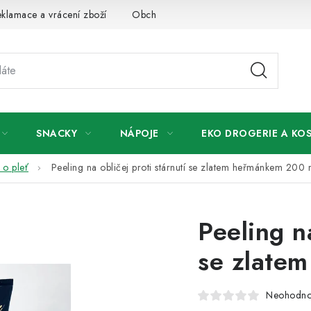
klamace a vrácení zboží
Obchodní podmínky
Podmínky ochr
SNACKY
NÁPOJE
EKO DROGERIE A KO
 o pleť
Peeling na obličej proti stárnutí se zlatem heřmánkem 200 
Peeling na
se zlate
Neohodn