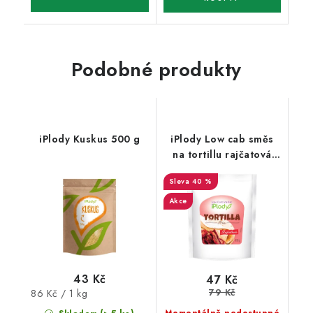
Podobné produkty
iPlody Kuskus 500 g
iPlody Low cab směs
na tortillu rajčatová
125g
40 %
Akce
43 Kč
47 Kč
79 Kč
Měrná
86 Kč / 1 kg
cena: