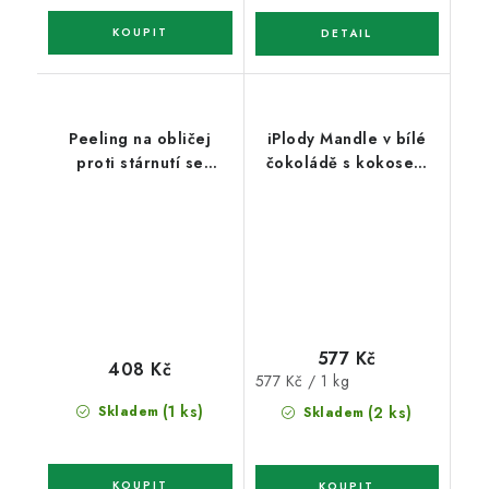
Peeling na obličej
iPlody Mandle v bílé
proti stárnutí se
čokoládě s kokosem
zlatem heřmánkem
1kg
200 ml
577 Kč
408 Kč
Měrná
577 Kč / 1 kg
cena:
(1 ks)
Skladem
(2 ks)
Skladem