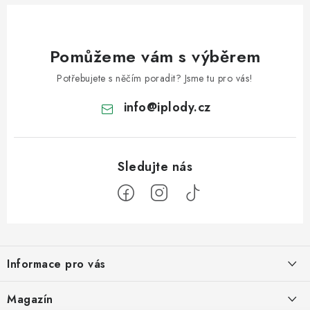
Pomůžeme vám s výběrem
Potřebujete s něčím poradit? Jsme tu pro vás!
info
@
iplody.cz
Z
á
Informace pro vás
p
a
Doprava a platba
Magazín
t