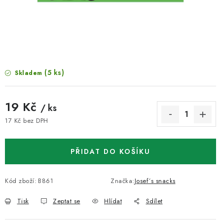
VELKOOBCHOD
KONTAKTY
ZNAČKY
(5 ks)
Skladem
Doprava a platba
Velkoobchod
Kontakty
Reklamace a vrácení zboží
Obchodní podmínky
19 Kč
/ ks
Podmínky ochrany osobních údajů
17 Kč bez DPH
Měrná cena:
PŘIDAT DO KOŠÍKU
Kód zboží:
B861
Značka:
Josef´s snacks
Tisk
Zeptat se
Hlídat
Sdílet