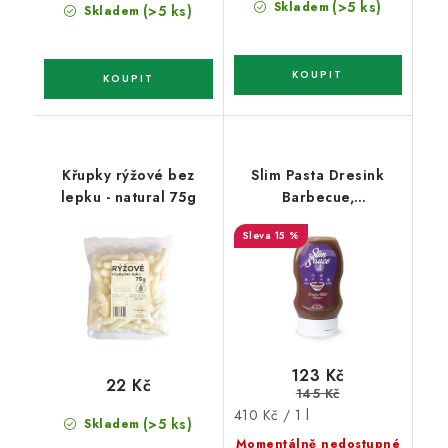
cena:
(>5 ks)
Skladem
(>5 ks)
Skladem
Křupky rýžové bez
Slim Pasta Dresink
lepku - natural 75g
Barbecue,
nízkokalorický 300 ml
15 %
123 Kč
22 Kč
145 Kč
Měrná
410 Kč / 1 l
(>5 ks)
Skladem
cena:
Momentálně nedostupné