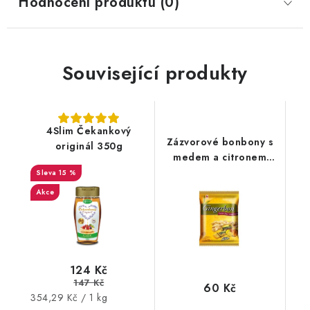
Hodnocení produktu (0)
Související produkty
4Slim Čekankový
Zázvorové bonbony s
originál 350g
medem a citronem
125g
15 %
Akce
124 Kč
147 Kč
60 Kč
Měrná
354,29 Kč / 1 kg