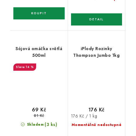
Sójová omáčka světlá
iPlody Rozinky
500ml
Thompson Jumbo 1kg
14 %
176 Kč
69 Kč
81 Kč
Měrná
176 Kč / 1 kg
cena:
(3 ks)
Skladem
Momentálně nedostupné