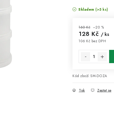
Skladem
(>5 ks)
160 Kč
–20 %
128 Kč
/ ks
106 Kč bez DPH
Měrná cena:
Kód zboží:
SM-DOZA
Tisk
Zeptat se