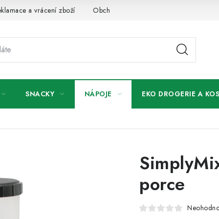
klamace a vrácení zboží
Obchodní podmínky
Podmínky ochr
SNACKY
NÁPOJE
EKO DROGERIE A KO
SimplyMix
porce
Neohodn