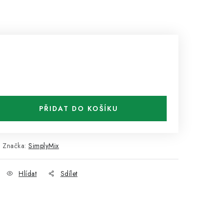
PŘIDAT DO KOŠÍKU
Značka:
SimplyMix
Hlídat
Sdílet