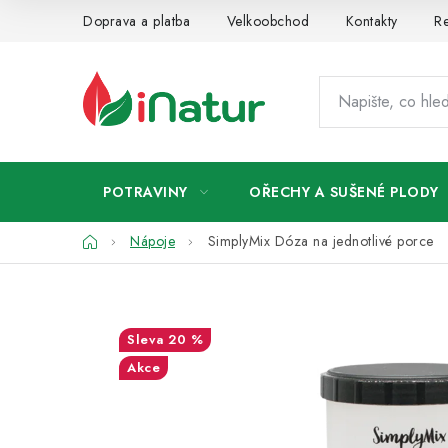
Přejít
Doprava a platba
Velkoobchod
Kontakty
Re
na
obsah
POTRAVINY
OŘECHY A SUŠENÉ PLODY
Domů
Nápoje
SimplyMix Dóza na jednotlivé porce
20 %
Akce