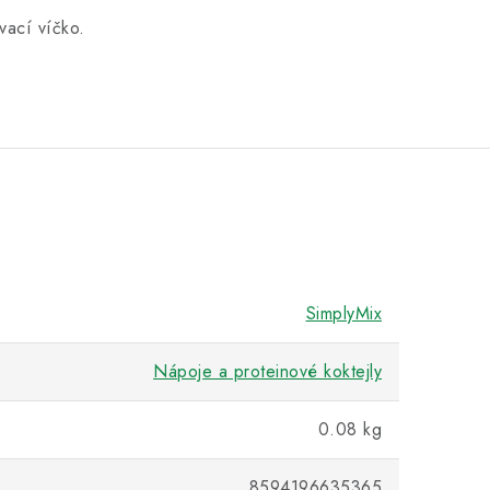
vací víčko.
SimplyMix
Nápoje a proteinové koktejly
0.08 kg
8594196635365