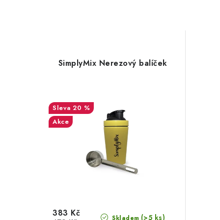
SimplyMix Nerezový balíček
20 %
Akce
383 Kč
(>5 ks)
Skladem