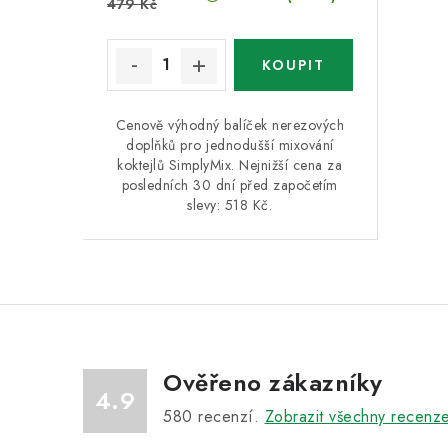
479 Kč
Cenově výhodný balíček nerezových
doplňků pro jednodušší mixování
koktejlů SimplyMix. Nejnižší cena za
posledních 30 dní před započetím
slevy: 518 Kč.
Ověřeno zákazníky
4.9
580
recenzí.
Zobrazit všechny recenz