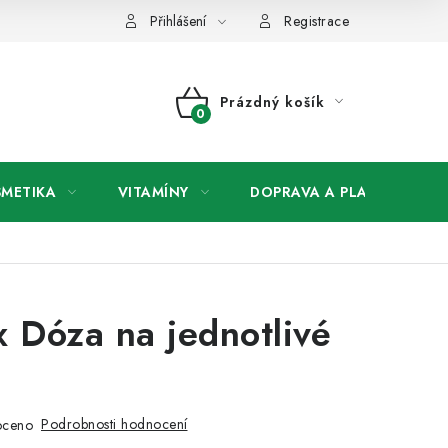
any osobních údajů
Přihlášení
Registrace
Prázdný košík
NÁKUPNÍ
KOŠÍK
SMETIKA
VITAMÍNY
DOPRAVA A PLATBA
V
 Dóza na jednotlivé
Podrobnosti hodnocení
oceno