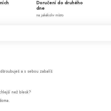
ních
Doručení do druhého
dne
na jakékoliv místo
dšroubuješ a s sebou zabalíš
chlejší než blesk?
 doma.