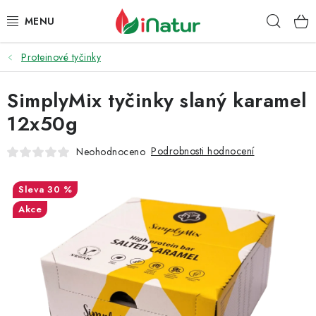
Přejít
Hleda
na
obsah
Proteinové tyčinky
POTRAVINY
SimplyMix tyčinky slaný karamel
OŘECHY A SUŠENÉ PLODY
12x50g
SNACKY
Podrobnosti hodnocení
Neohodnoceno
NÁPOJE
30 %
EKO DROGERIE A KOSMETIKA
Akce
VITAMÍNY
DOPRAVA A PLATBA