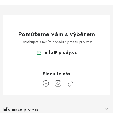
Pomůžeme vám s výběrem
Potřebujete s něčím poradit? Jsme tu pro vás!
info
@
iplody.cz
Z
á
Informace pro vás
p