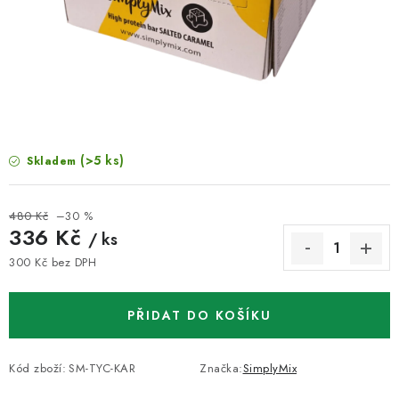
VELKOOBCHOD
KONTAKTY
ZNAČKY
Doprava a platba
Velkoobchod
Kontakty
(>5 ks)
Skladem
Reklamace a vrácení zboží
Obchodní podmínky
Podmínky ochrany osobních údajů
480 Kč
–30 %
336 Kč
/ ks
300 Kč bez DPH
Měrná cena:
PŘIDAT DO KOŠÍKU
Kód zboží:
SM-TYC-KAR
Značka:
SimplyMix