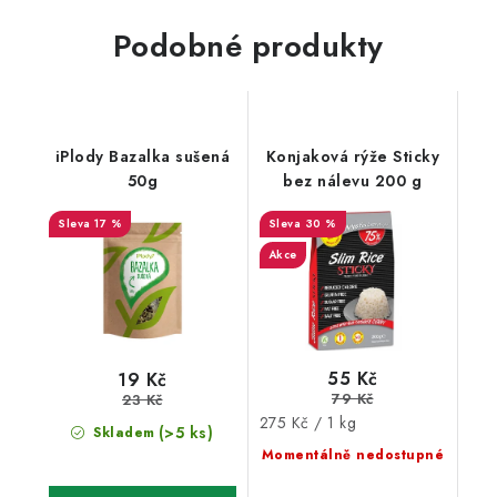
Podobné produkty
iPlody Bazalka sušená
Konjaková rýže Sticky
50g
bez nálevu 200 g
17 %
30 %
Akce
55 Kč
19 Kč
79 Kč
23 Kč
Měrná
275 Kč / 1 kg
(>5 ks)
Skladem
cena:
Momentálně nedostupné