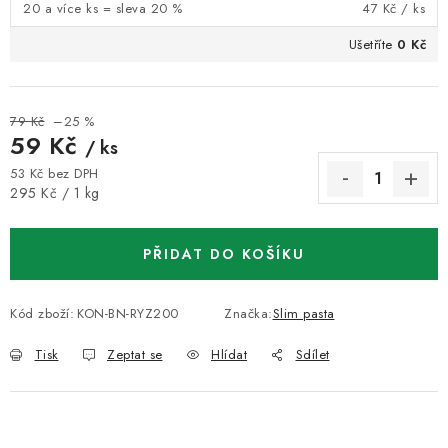
20 a více ks = sleva 20 %
47 Kč
/ ks
Ušetříte
0 Kč
79 Kč
–25 %
59 Kč
/ ks
53 Kč bez DPH
Měrná cena:
295 Kč / 1 kg
PŘIDAT DO KOŠÍKU
Kód zboží:
KON-BN-RYZ200
Značka:
Slim pasta
Tisk
Zeptat se
Hlídat
Sdílet