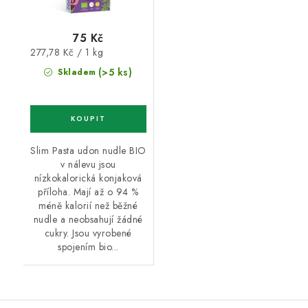
75 Kč
Měrná
277,78 Kč / 1 kg
cena:
(>5 ks)
Skladem
Slim Pasta udon nudle BIO
v nálevu jsou
nízkokalorická konjaková
příloha. Mají až o 94 %
méně kalorií než běžné
nudle a neobsahují žádné
cukry. Jsou vyrobené
spojením bio...