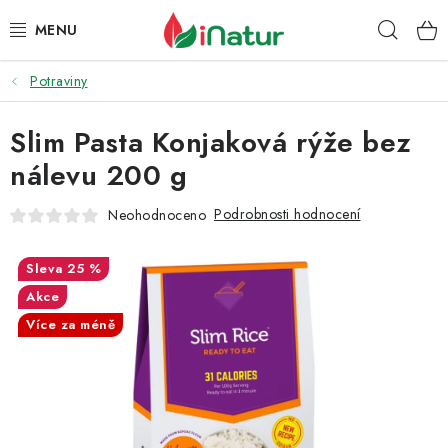
Přejít
Hleda
na
obsah
Potraviny
POTRAVINY
Slim Pasta Konjaková rýže bez
OŘECHY A SUŠENÉ PLODY
nálevu 200 g
SNACKY
Podrobnosti hodnocení
Neohodnoceno
NÁPOJE
25 %
EKO DROGERIE A KOSMETIKA
Akce
Více za méně
VITAMÍNY
DOPRAVA A PLATBA