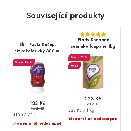
Související produkty
iPlody Konopné
Slim Pasta Kečup,
semínko loupané 1kg
nízkokalorický 300 ml
21 %
15 %
Akce
228 Kč
123 Kč
289 Kč
145 Kč
Měrná
228 Kč / 1 kg
Měrná
410 Kč / 1 l
cena:
Momentálně nedostupné
cena:
Momentálně nedostupné