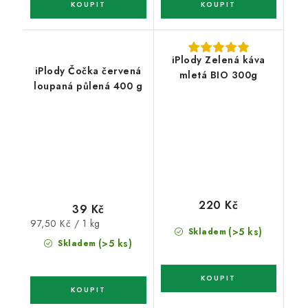
iPlody Zelená káva
iPlody Čočka červená
mletá BIO 300g
loupaná půlená 400 g
220 Kč
39 Kč
Měrná
97,50 Kč / 1 kg
(>5 ks)
Skladem
cena:
(>5 ks)
Skladem