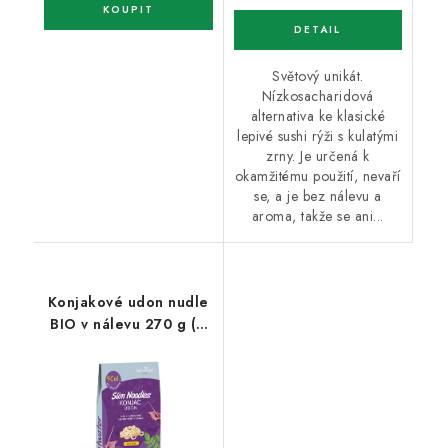
Světový unikát.
Nízkosacharidová
alternativa ke klasické
lepivé sushi rýži s kulatými
zrny. Je určená k
okamžitému použití, nevaří
se, a je bez nálevu a
aroma, takže se ani...
Konjakové udon nudle
BIO v nálevu 270 g (9
kcal, 0 g sacharidů)