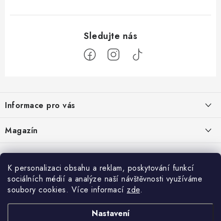
Z
á
Informace pro vás
p
a
Doprava a platba
Magazín
t
Velkoobchod
í
Kombucha – osvěžující nápoj pro zdravé zažívání
30.6.2026
Kontakty
K personalizaci obsahu a reklam, poskytování funkcí
sociálních médií a analýze naší návštěvnosti využíváme
Nákupní košík
Reklamace a vrácení zboží
Konjak: Rostlina, která dala hubnutí a zdravému životnímu stylu nový
soubory cookies. Více informací
zde
.
rozměr
Obchodní podmínky
0
KS /
0 KČ
19.6.2026
Nastavení
Podmínky ochrany osobních údajů