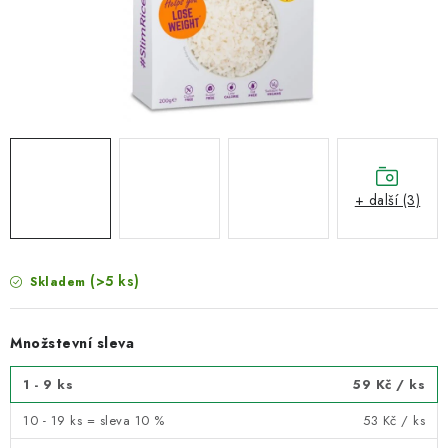
VELKOOBCHOD
KONTAKTY
ZNAČKY
Doprava a platba
Velkoobchod
Kontakty
Reklamace a vrácení zboží
Obchodní podmínky
+ další (3)
Podmínky ochrany osobních údajů
(>5 ks)
Skladem
Množstevní sleva
1 - 9 ks
59 Kč
/ ks
10 - 19 ks = sleva 10 %
53 Kč
/ ks