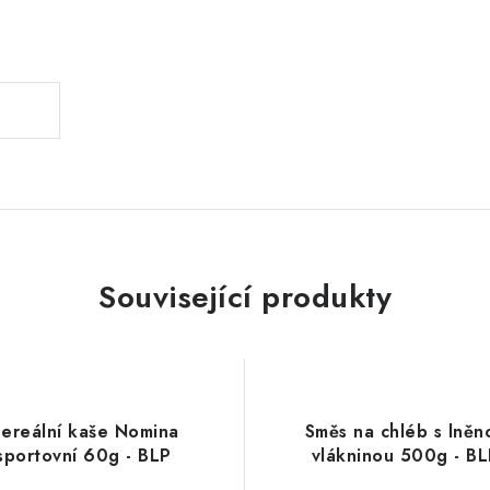
.
Související produkty
ereální kaše Nomina
Směs na chléb s lněn
sportovní 60g - BLP
vlákninou 500g - B