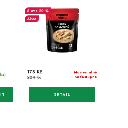
20 %
Akce
178 Kč
Momentálně
 ks)
224 Kč
nedostupné