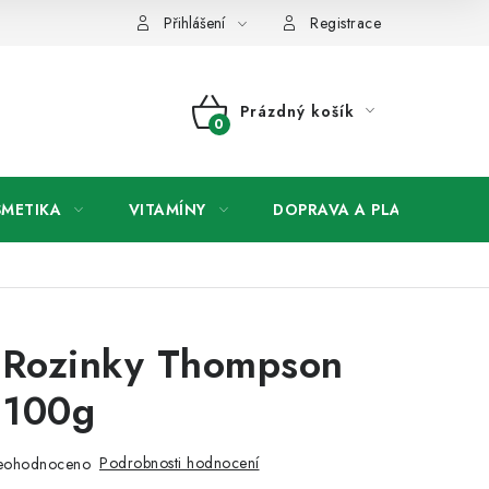
any osobních údajů
Přihlášení
Registrace
Prázdný košík
NÁKUPNÍ
KOŠÍK
SMETIKA
VITAMÍNY
DOPRAVA A PLATBA
V
 Rozinky Thompson
 100g
Podrobnosti hodnocení
eohodnoceno