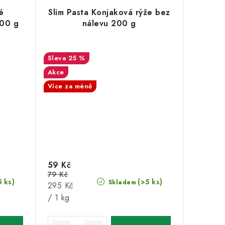
é
Slim Pasta Konjaková rýže bez
200 g
nálevu 200 g
25 %
Akce
Více za méně
59 Kč
79 Kč
5 ks)
(>5 ks)
Skladem
Měrná
295 Kč
cena:
/ 1 kg