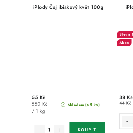
iPlody Čaj ibiškový květ 100g
iPl
Akce
55 Kč
38 Kč
44 Kč
Měrná
550 Kč
(>5 ks)
Skladem
cena:
/ 1 kg