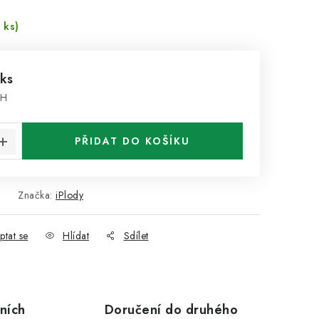
 ks)
 ks
PH
:
PŘIDAT DO KOŠÍKU
Značka:
iPlody
ptat se
Hlídat
Sdílet
ních
Doručení do druhého