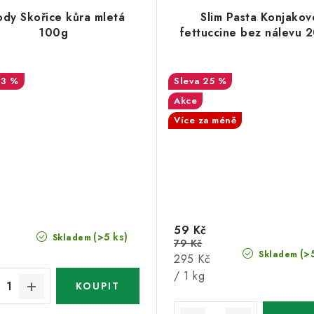
ody Skořice kůra mletá
Slim Pasta Konjakov
100g
fettuccine bez nálevu 
13 %
25 %
Akce
Více za méně
59 Kč
(>5 ks)
Skladem
79 Kč
(>
Skladem
Měrná
295 Kč
cena:
/ 1 kg