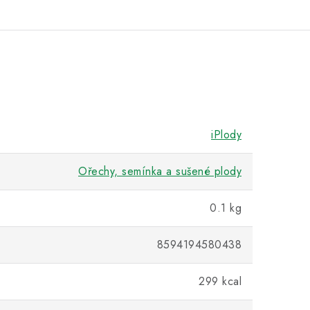
iPlody
Ořechy, semínka a sušené plody
0.1 kg
8594194580438
299 kcal