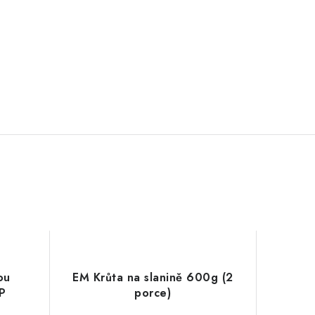
ou
EM Krůta na slanině 600g (2
LP
porce)