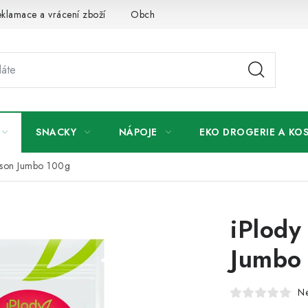
klamace a vrácení zboží
Obchodní podmínky
Podmínky ochr
SNACKY
NÁPOJE
EKO DROGERIE A KO
pson Jumbo 100g
iPlody
Jumbo
N