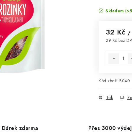
Skladem
(>5
32 Kč
/
29 Kč bez D
Měrná cena
Kód zboží:
B040
Tisk
Ze
Dárek zdarma
Přes 3000 výdej