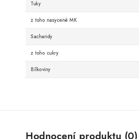
Tuky
z toho nasycené MK
Sacharidy
z toho cukry
Bílkoviny
Hodnocení produktu (0)