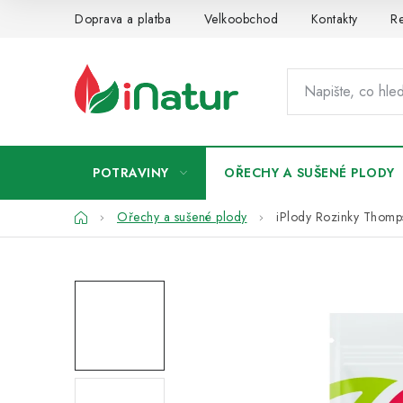
Přejít
Doprava a platba
Velkoobchod
Kontakty
Re
na
obsah
POTRAVINY
OŘECHY A SUŠENÉ PLODY
Domů
Ořechy a sušené plody
iPlody Rozinky Thom