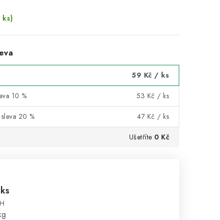
 ks)
eva
59 Kč
/ ks
leva 10 %
53 Kč
/ ks
 sleva 20 %
47 Kč
/ ks
Ušetříte
0 Kč
%
 ks
PH
:
kg