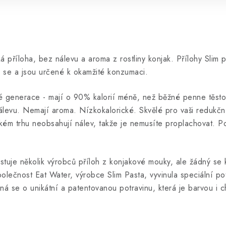
 příloha, bez nálevu a aroma z rostliny konjak. Přílohy Slim 
 se a jsou určené k okamžité konzumaci.
hé generace - mají o 90% kalorií méně, než běžné penne těsto
nálevu. Nemají aroma. Nízkokalorické. Skvělé pro vaši redukč
kém trhu neobsahují nálev, takže je nemusíte proplachovat. P
stuje několik výrobců příloh z konjakové mouky, ale žádný se 
olečnost Eat Water, výrobce Slim Pasta, vyvinula speciální pot
á se o unikátní a patentovanou potravinu, která je barvou i 