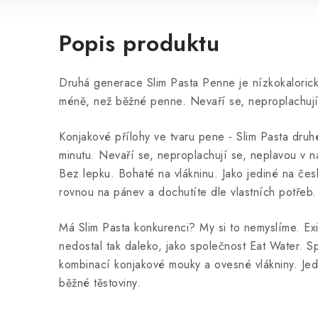
Popis produktu
Druhá generace Slim Pasta Penne je nízkokalorická
méně, než běžné penne. Nevaří se, neproplachují
Konjakové přílohy ve tvaru pene - Slim Pasta dru
minutu. Nevaří se, neproplachují se, neplavou v 
Bez lepku. Bohaté na vlákninu. Jako jediné na čes
rovnou na pánev a dochutíte dle vlastních potřeb.
Má Slim Pasta konkurenci? My si to nemyslíme. Exi
nedostal tak daleko, jako společnost Eat Water. Sp
kombinací konjakové mouky a ovesné vlákniny. Jedn
běžné těstoviny.