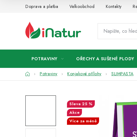
Přejít
Doprava a platba
Velkoobchod
Kontakty
Re
na
obsah
POTRAVINY
OŘECHY A SUŠENÉ PLODY
Domů
Potraviny
Konjakové přílohy
SLIMPASTA
25 %
Akce
Více za méně