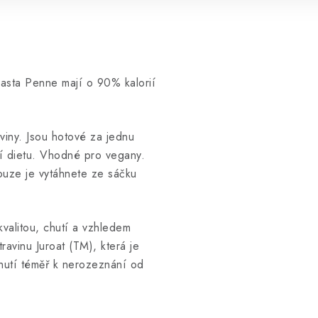
pasta Penne mají o 90% kalorií
viny. Jsou hotové za jednu
ní dietu. Vhodné pro vegany.
ouze je vytáhnete ze sáčku
kvalitou, chutí a vzhledem
ravinu Juroat (TM), která je
chutí téměř k nerozeznání od