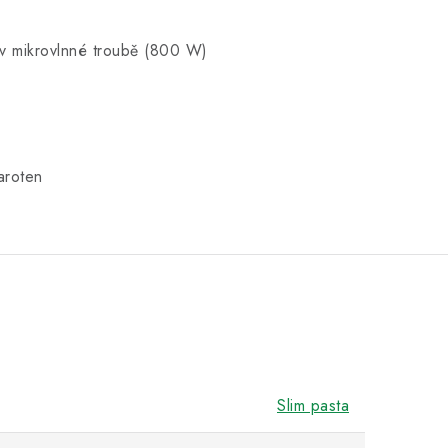
e v mikrovlnné troubě (800 W)
aroten
Slim pasta