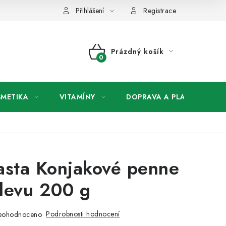
any osobních údajů
Přihlášení
Registrace
Prázdný košík
NÁKUPNÍ
KOŠÍK
SMETIKA
VITAMÍNY
DOPRAVA A PLATBA
V
asta Konjakové penne
levu 200 g
Podrobnosti hodnocení
eohodnoceno