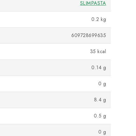
SLIMPASTA
0.2 kg
609728699635
35 kcal
0.14 g
0 g
8.4 g
0.5 g
0 g