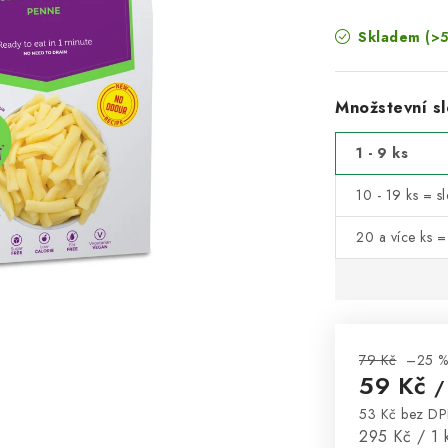
Skladem
(>5
Množstevní sl
1 - 9 ks
10 - 19 ks = s
20 a více ks =
79 Kč
–25 
59 Kč
/
53 Kč bez D
Měrná cena
295 Kč / 1 