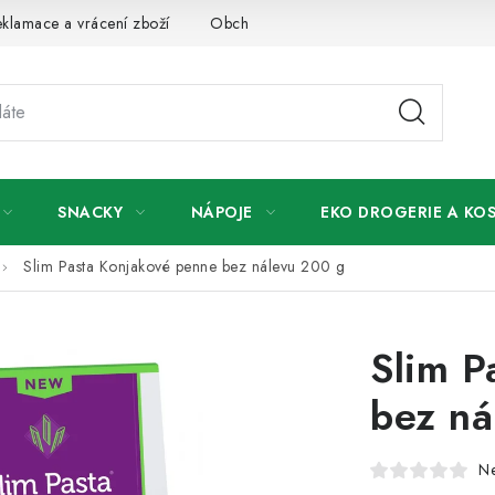
klamace a vrácení zboží
Obchodní podmínky
Podmínky ochr
SNACKY
NÁPOJE
EKO DROGERIE A KO
Slim Pasta Konjakové penne bez nálevu 200 g
Slim P
bez ná
N