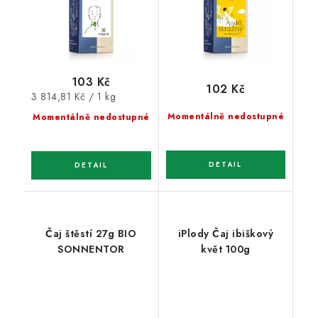
103 Kč
102 Kč
Měrná
3 814,81 Kč / 1 kg
cena:
Momentálně nedostupné
Momentálně nedostupné
Čaj štěstí 27g BIO
iPlody Čaj ibiškový
SONNENTOR
květ 100g