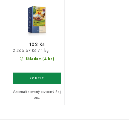
102 Kč
Měrná
2 266,67 Kč / 1 kg
cena:
(4 ks)
Skladem
Aromatizovaný ovocný čaj
bio.