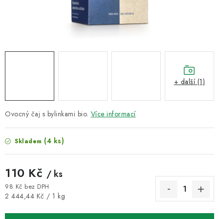
VELKOOBCHOD
KONTAKTY
ZNAČKY
Doprava a platba
Velkoobchod
Kontakty
+ další (1)
Reklamace a vrácení zboží
Obchodní podmínky
Podmínky ochrany osobních údajů
Ovocný čaj s bylinkami bio.
Více informací
(4 ks)
Skladem
110 Kč
/ ks
98 Kč bez DPH
Měrná cena:
2 444,44 Kč / 1 kg