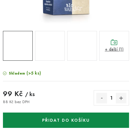
VELKOOBCHOD
KONTAKTY
ZNAČKY
Doprava a platba
Velkoobchod
Kontakty
+ další (1)
Reklamace a vrácení zboží
Obchodní podmínky
Podmínky ochrany osobních údajů
(>5 ks)
Skladem
99 Kč
/ ks
88 Kč bez DPH
Měrná cena:
PŘIDAT DO KOŠÍKU