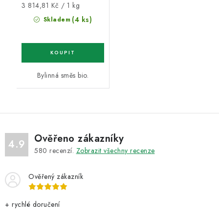
Měrná
3 814,81 Kč / 1 kg
cena:
(4 ks)
Skladem
Bylinná směs bio.
Ověřeno zákazníky
4.9
580
recenzí.
Zobrazit všechny recenze
Ověřený zákazník
+ rychlé doručení