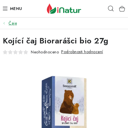
Přejít
Hleda
na
obsah
Čaje
POTRAVINY
Kojící čaj Biorarášci bio 27g
OŘECHY A SUŠENÉ PLODY
Podrobnosti hodnocení
Neohodnoceno
SNACKY
NÁPOJE
EKO DROGERIE A KOSMETIKA
VITAMÍNY
DOPRAVA A PLATBA