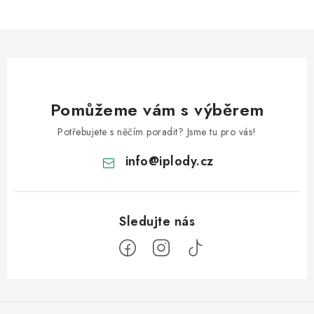
Pomůžeme vám s výběrem
Potřebujete s něčím poradit? Jsme tu pro vás!
info
@
iplody.cz
Z
á