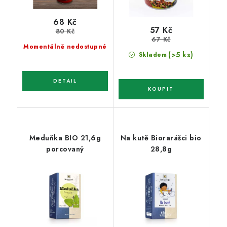
68 Kč
57 Kč
80 Kč
67 Kč
Momentálně nedostupné
(>5 ks)
Skladem
Meduňka BIO 21,6g
Na kutě Biorarášci bio
porcovaný
28,8g