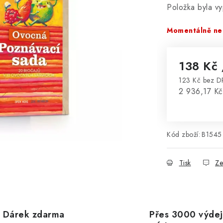
Položka byla 
Momentálně ne
138 Kč
123 Kč bez 
Měrná cena
2 936,17 Kč
Kód zboží:
B1545
Tisk
Ze
Dárek zdarma
Přes 3000 výdej