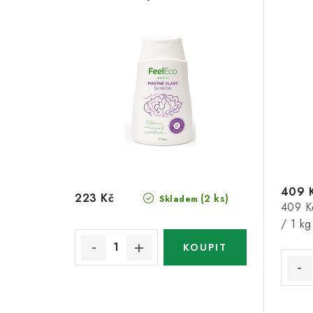
409 
223 Kč
(2 ks)
Skladem
Měrná
409 K
cena:
/ 1 kg