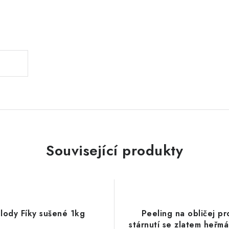
.
Související produkty
Plody Fíky sušené 1kg
Peeling na obličej pr
stárnutí se zlatem heřm