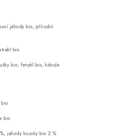
esní jahody bio, přírodní
xtrakt bio
šky bio, fenykl bio, kdoule
 bio
e bio
5 %, jahody kousky bio 2 %