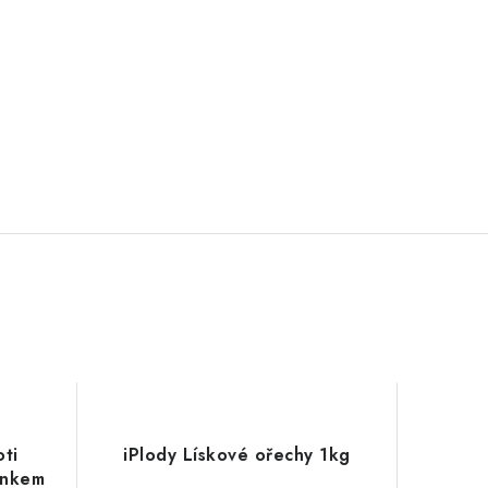
oti
iPlody Lískové ořechy 1kg
ánkem