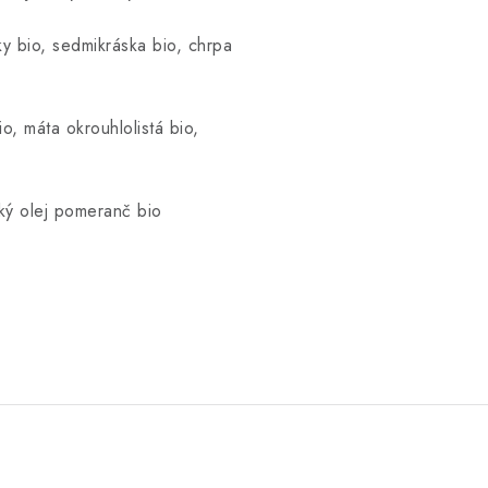
ky bio, sedmikráska bio, chrpa
o, máta okrouhlolistá bio,
ký olej pomeranč bio