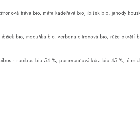
citronová tráva bio, máta kadeřavá bio, ibišek bio, jahody kous
 ibišek bio, meduňka bio, verbena citronová bio, růže okvětí bi
oibos - rooibos bio 54 %, pomerančová kůra bio 45 %, éteric