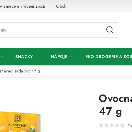
klamace a vrácení zboží
Obchodní podmínky
Podmínky ochr
SNACKY
NÁPOJE
EKO DROGERIE A KO
návací sada bio 47 g
Ovocná
47 g
N