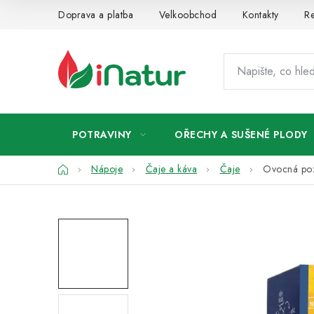
Přejít
Doprava a platba
Velkoobchod
Kontakty
Re
na
obsah
POTRAVINY
OŘECHY A SUŠENÉ PLODY
Domů
Nápoje
Čaje a káva
Čaje
Ovocná poz