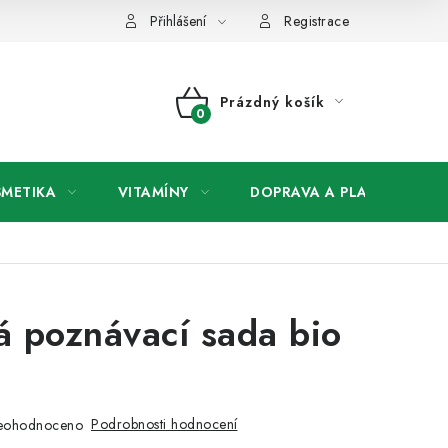
any osobních údajů
Přihlášení
Registrace
Prázdný košík
NÁKUPNÍ
KOŠÍK
SMETIKA
VITAMÍNY
DOPRAVA A PLATBA
V
 poznávací sada bio
Podrobnosti hodnocení
eohodnoceno