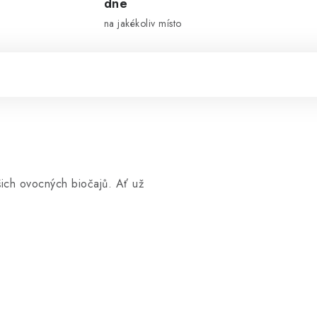
dne
na jakékoliv místo
šich ovocných biočajů. Ať už