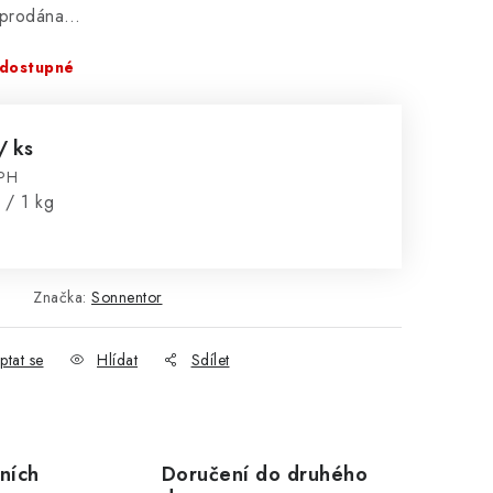
vyprodána…
dostupné
/ ks
DPH
:
 / 1 kg
Značka:
Sonnentor
ptat se
Hlídat
Sdílet
ních
Doručení do druhého