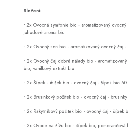
Složení:
•
2x Ovocná symfonie bio - aromatizovaný ovocný ča
jahodové aroma bio
• 2x Ovocný sen bio - aromatizovaný ovocný čaj - ib
• 2x Ovocný čaj dobré nálady bio - aromatizovaný 
bio, vanilkový extrakt bio
• 2x Šípek - ibišek bio - ovocný čaj - šípek bio 6
• 2x Brusinkový požitek bio - ovocný čaj - brusink
• 2x Rakytníkový požitek bio - ovocný čaj - šípek b
• 2x Ovoce na žížu bio - šípek bio, pomerančová k