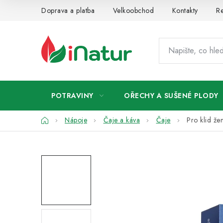
Přejít
Doprava a platba
Velkoobchod
Kontakty
Re
na
obsah
POTRAVINY
OŘECHY A SUŠENÉ PLODY
Domů
Nápoje
Čaje a káva
Čaje
Pro klid že