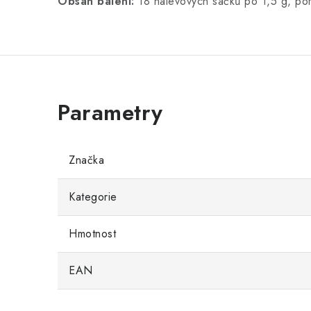
Obsah balení:
18 nálevových sáčků po 1,5 g, p
Značka
Kategorie
Hmotnost
EAN