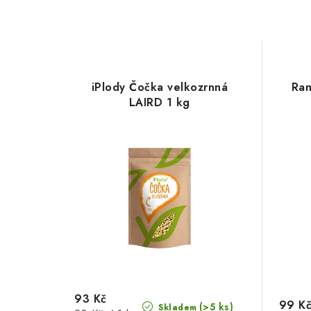
iPlody Čočka velkozrnná
Ran
LAIRD 1 kg
93 Kč
99 K
(>5 ks)
Skladem