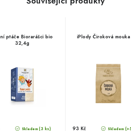
Související produkty
ní ptáče Biorarášci bio
iPlody Čiroková mouka
32,4g
č
93 Kč
(3 ks)
(>
Skladem
Skladem