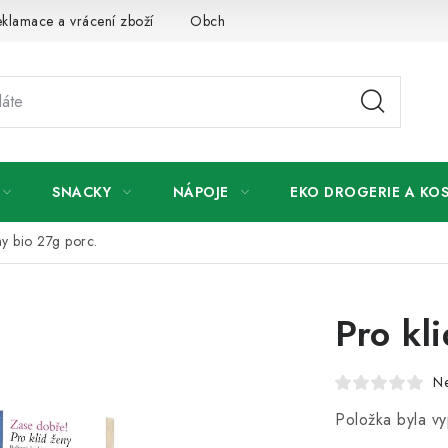
klamace a vrácení zboží
Obchodní podmínky
Podmínky ochr
SNACKY
NÁPOJE
EKO DROGERIE A KO
ny bio 27g porc.
Pro kl
N
Položka byla 