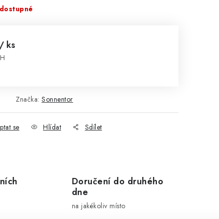
dostupné
/ ks
PH
:
Značka:
Sonnentor
ptat se
Hlídat
Sdílet
ních
Doručení do druhého
dne
na jakékoliv místo