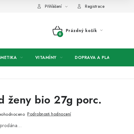
any osobních údajů
Přihlášení
Registrace
Prázdný košík
NÁKUPNÍ
KOŠÍK
SMETIKA
VITAMÍNY
DOPRAVA A PLATBA
V
id ženy bio 27g porc.
Podrobnosti hodnocení
eohodnoceno
vyprodána…