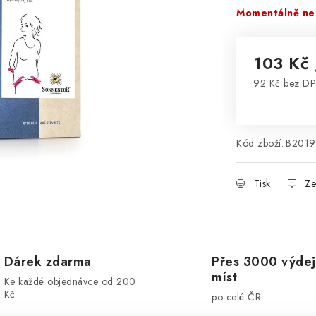
Momentálně ne
103 Kč
92 Kč bez D
Měrná cena
Kód zboží:
B2019
Tisk
Ze
Dárek zdarma
Přes 3000 výdej
míst
Ke každé objednávce od 200
Kč
po celé ČR