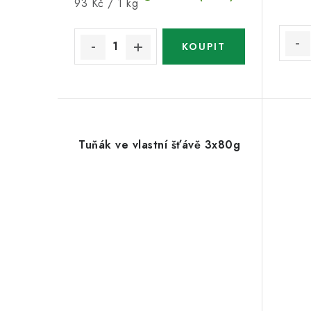
Měrná
93 Kč / 1 kg
cena:
Tuňák ve vlastní šťávě 3x80g