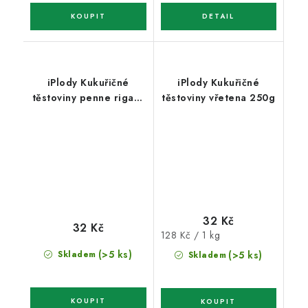
iPlody Kukuřičné
iPlody Kukuřičné
těstoviny penne rigate
těstoviny vřetena 250g
250g
32 Kč
32 Kč
Měrná
128 Kč / 1 kg
cena:
(>5 ks)
Skladem
(>5 ks)
Skladem