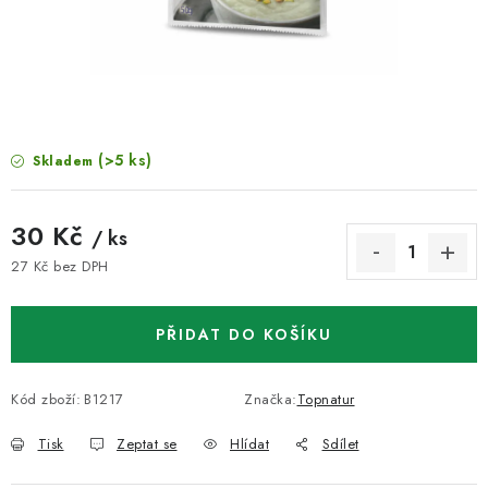
VELKOOBCHOD
KONTAKTY
ZNAČKY
(>5 ks)
Skladem
Doprava a platba
Velkoobchod
Kontakty
Reklamace a vrácení zboží
Obchodní podmínky
30 Kč
/ ks
Podmínky ochrany osobních údajů
27 Kč bez DPH
Měrná cena:
PŘIDAT DO KOŠÍKU
Kód zboží:
B1217
Značka:
Topnatur
Tisk
Zeptat se
Hlídat
Sdílet