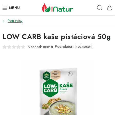
Přejít
Hleda
na
obsah
Potraviny
POTRAVINY
LOW CARB kaše pistáciová 50g
OŘECHY A SUŠENÉ PLODY
Podrobnosti hodnocení
Neohodnoceno
SNACKY
NÁPOJE
EKO DROGERIE A KOSMETIKA
VITAMÍNY
DOPRAVA A PLATBA