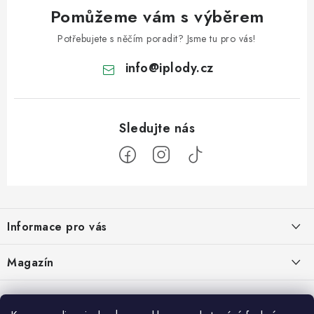
Pomůžeme vám s výběrem
Potřebujete s něčím poradit? Jsme tu pro vás!
info
@
iplody.cz
Z
á
Informace pro vás
p
a
Doprava a platba
Magazín
t
Velkoobchod
í
Kombucha – osvěžující nápoj pro zdravé zažívání
30.6.2026
Kontakty