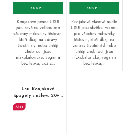
Konjakové penne USUI
Konjakové vlasové nudle
jsou skvělou volbou pro
USUI jsou skvělou volbou
všechny milovníky těstovin,
pro všechny milovníky
kteří dbají na zdravý
těstovin, kteří dbají na
životní styl nebo chtějí
zdravý životní styl nebo
zhubnout. Jsou
chtějí zhubnout. Jsou
nízkokalorické, vegan a
nízkokalorické, vegan a
bez lepku, což z...
bez lepku,...
Usui Konjakové
špagety v nálevu 20+8
zdarma
Akce