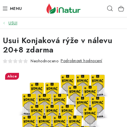
Přejít
Hleda
na
obsah
USUI
POTRAVINY
Usui Konjaková rýže v nálevu
OŘECHY A SUŠENÉ PLODY
20+8 zdarma
SNACKY
Podrobnosti hodnocení
Neohodnoceno
NÁPOJE
Akce
EKO DROGERIE A KOSMETIKA
VITAMÍNY
DOPRAVA A PLATBA