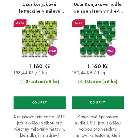
Usui konjakové
Usui Konjakové nudle
fettuccine v nálevu
se špenátem v nálevu
20+8 zdarma
20 + 8 zdarma
Akce
Akce
1 160 Kč
1 160 Kč
Měrná
Měrná
153,44 Kč / 1 kg
153,44 Kč / 1 kg
cena:
cena:
(>5 ks)
(>5 ks)
Skladem
Skladem
Konjakové fettuccine USUI
Konjakové špenátové
jsou skvělou volbou pro
nudle USUI jsou skvělou
všechny milovníky těstovin,
volbou pro všechny
kteří dbají na zdravý
milovníky těstovin, kteří