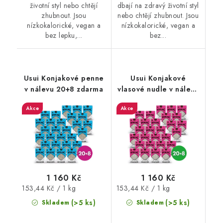
životní styl nebo chtějí
dbají na zdravý životní styl
zhubnout. Jsou
nebo chtějí zhubnout. Jsou
nízkokalorické, vegan a
nízkokalorické, vegan a
bez lepku,...
bez...
Usui Konjakové penne
Usui Konjakové
v nálevu 20+8 zdarma
vlasové nudle v nálevu
20+8 zdarma
Akce
Akce
1 160 Kč
1 160 Kč
Měrná
Měrná
153,44 Kč / 1 kg
153,44 Kč / 1 kg
cena:
cena:
(>5 ks)
(>5 ks)
Skladem
Skladem