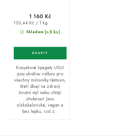
1 160 Kč
Měrná
153,44 Kč / 1 kg
cena:
(>5 ks)
Skladem
Konjakové špagety USUI
jsou skvělou volbou pro
všechny milovníky těstovin,
kteří dbají na zdravý
životní styl nebo chtějí
zhubnout. Jsou
nízkokalorické, vegan a
bez lepku, což z...