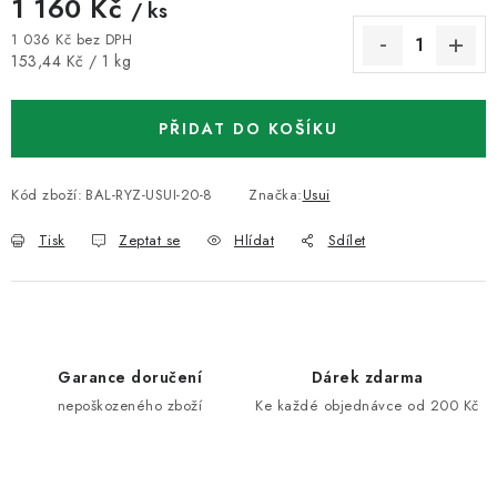
1 160 Kč
/ ks
1 036 Kč bez DPH
Měrná cena:
153,44 Kč / 1 kg
PŘIDAT DO KOŠÍKU
Kód zboží:
BAL-RYZ-USUI-20-8
Značka:
Usui
Tisk
Zeptat se
Hlídat
Sdílet
Garance doručení
Dárek zdarma
nepoškozeného zboží
Ke každé objednávce od 200 Kč