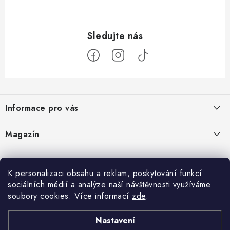
Z
á
Informace pro vás
p
a
Doprava a platba
Magazín
t
Velkoobchod
í
Kombucha – osvěžující nápoj pro zdravé zažívání
30.6.2026
Kontakty
K personalizaci obsahu a reklam, poskytování funkcí
sociálních médií a analýze naší návštěvnosti využíváme
Nákupní košík
Reklamace a vrácení zboží
Konjak: Rostlina, která dala hubnutí a zdravému životnímu stylu nový
soubory cookies. Více informací
zde
.
rozměr
Obchodní podmínky
0
KS /
0 KČ
19.6.2026
Nastavení
Podmínky ochrany osobních údajů