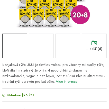
VELKOOBCHOD
KONTAKTY
ZNAČKY
Doprava a platba
Velkoobchod
Kontakty
Reklamace a vrácení zboží
Obchodní podmínky
+ další (6)
Podmínky ochrany osobních údajů
Konjaková rýže USUI je skvělou volbou pro všechny milovníky rýže,
kteří dbají na zdravý životní styl nebo chtějí zhubnout. Je
nízkokalorická, vegan a bez lepku, což z ní činí ideální alternativu k
tradiční rýži opravdu pro každého.
Více informací
(>5 ks)
Skladem