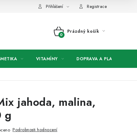
any osobních údajů
Přihlášení
Registrace
Prázdný košík
NÁKUPNÍ
KOŠÍK
SMETIKA
VITAMÍNY
DOPRAVA A PLATBA
V
ix jahoda, malina,
 g
Podrobnosti hodnocení
oceno