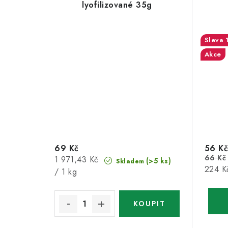
lyofilizované 35g
Akce
69 Kč
56 Kč
66 Kč
Měrná
1 971,43 Kč
(>5 ks)
Skladem
Měrná
224 Kč
cena:
/ 1 kg
cena: