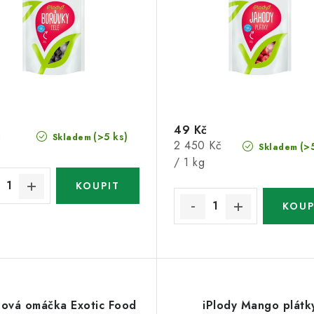
49 Kč
č
(>5 ks)
Skladem
Měrná
2 450 Kč
(>
Skladem
cena:
/ 1 kg
ová omáčka Exotic Food
iPlody Mango plátk