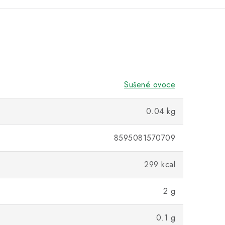
Sušené ovoce
0.04 kg
8595081570709
299 kcal
2 g
0.1 g