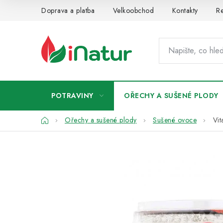
Přejít
Doprava a platba
Velkoobchod
Kontakty
Re
na
obsah
POTRAVINY
OŘECHY A SUŠENÉ PLODY
Domů
Ořechy a sušené plody
Sušené ovoce
Vi