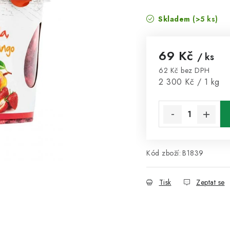
Skladem
(>5 ks)
69 Kč
/ ks
62 Kč bez DPH
Měrná cena:
2 300 Kč / 1 kg
Kód zboží:
B1839
Tisk
Zeptat se