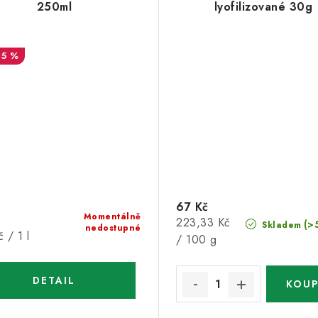
250ml
lyofilizované 30g
15 %
67 Kč
Momentálně
Měrná
223,33 Kč
(>
Skladem
nedostupné
 / 1 l
cena:
/ 100 g