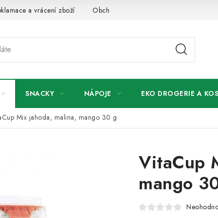
klamace a vrácení zboží
Obchodní podmínky
Podmínky ochr
SNACKY
NÁPOJE
EKO DROGERIE A KO
taCup Mix jahoda, malina, mango 30 g
VitaCup M
mango 30
Neohodn