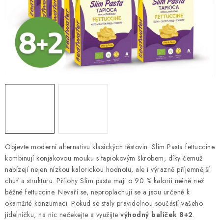
VELKOOBCHOD
KONTAKTY
ZNAČKY
Doprava a platba
Velkoobchod
Kontakty
Reklamace a vrácení zboží
Obchodní podmínky
Podmínky ochrany osobních údajů
Objevte moderní alternativu klasických těstovin. Slim Pasta fettuccine
kombinují konjakovou mouku s tapiokovým škrobem, díky čemuž
nabízejí nejen nízkou kalorickou hodnotu, ale i výrazně příjemnější
chuť a strukturu. Přílohy Slim pasta mají o 90 % kalorií méně než
běžné fettuccine. Nevaří se, neproplachují se a jsou určené k
okamžité konzumaci. Pokud se staly pravidelnou součástí vašeho
jídelníčku, na nic nečekejte a využijte
výhodný balíček 8+2
.