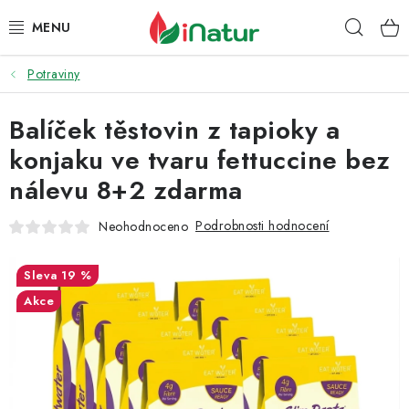
Přejít
Hleda
na
obsah
Potraviny
POTRAVINY
Balíček těstovin z tapioky a
OŘECHY A SUŠENÉ PLODY
konjaku ve tvaru fettuccine bez
SNACKY
nálevu 8+2 zdarma
NÁPOJE
Podrobnosti hodnocení
Neohodnoceno
EKO DROGERIE A KOSMETIKA
19 %
Akce
VITAMÍNY
DOPRAVA A PLATBA