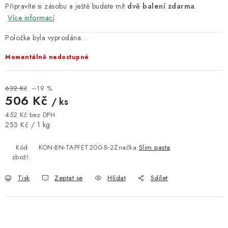
Připravíte si zásobu a ještě budete mít
dvě balení zdarma
.
Více informací
Položka byla vyprodána…
Momentálně nedostupné
632 Kč
–19 %
506 Kč
/ ks
452 Kč bez DPH
Měrná cena:
253 Kč / 1 kg
Kód
KON-BN-TAPFET200-8-2
Značka:
Slim pasta
zboží:
Tisk
Zeptat se
Hlídat
Sdílet