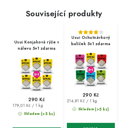
Související produkty
Usui Ochutnávkový
Usui Konjaková rýže v
balíček 5+1 zdarma
nálevu 5+1 zdarma
290 Kč
290 Kč
Měrná
214,81 Kč / 1 kg
Měrná
179,01 Kč / 1 kg
cena:
(>5 ks)
Skladem
cena:
(>5 ks)
Skladem