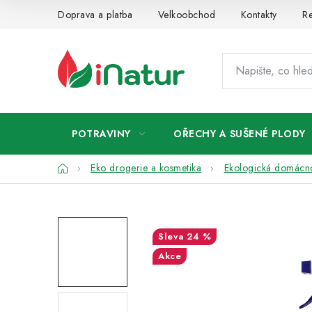
Přejít
Doprava a platba
Velkoobchod
Kontakty
Re
na
obsah
POTRAVINY
OŘECHY A SUŠENÉ PLODY
Domů
Eko drogerie a kosmetika
Ekologická domácn
24 %
Akce