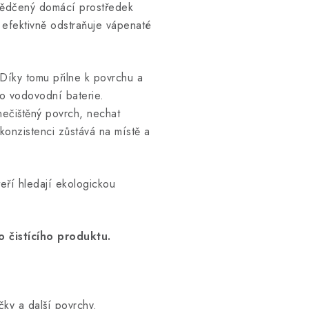
osvědčený domácí prostředek
 efektivně odstraňuje vápenaté
 Díky tomu přilne k povrchu a
bo vodovodní baterie.
nečištěný povrch, nechat
konzistenci zůstává na místě a
teří hledají ekologickou
 čistícího produktu.
ky a další povrchy.