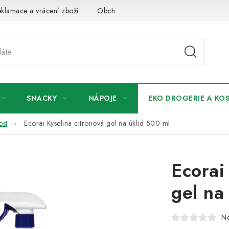
klamace a vrácení zboží
Obchodní podmínky
Podmínky ochr
SNACKY
NÁPOJE
EKO DROGERIE A KO
ost
Ecorai Kyselina citronová gel na úklid 500 ml
Ecorai
gel na
N