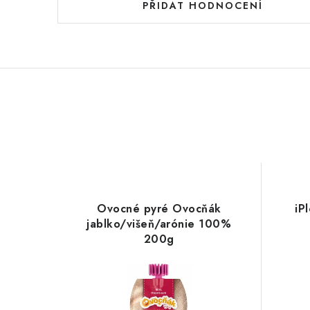
PŘIDAT HODNOCENÍ
Ovocné pyré Ovocňák
iP
jablko/višeň/arónie 100%
200g