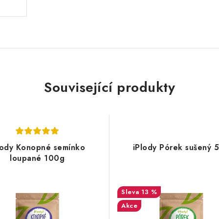
Související produkty
lody Konopné semínko
iPlody Pórek sušený 
loupané 100g
13 %
Akce