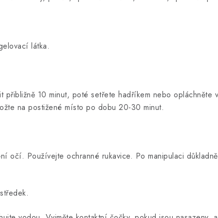
elovací látka.
 přibližně 10 minut, poté setřete hadříkem nebo opláchněte vo
iložte na postižené místo po dobu 20-30 minut.
ní očí. Používejte ochranné rukavice. Po manipulaci důkladně
středek.
hujte vodou. Vyjměte kontaktní čočky, pokud jsou nasazeny, a