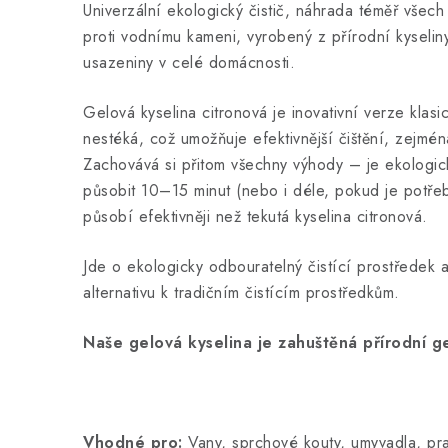
Univerzální ekologický čistič, náhrada téměř všech
proti vodnímu kameni, vyrobený z přírodní kyselin
usazeniny v celé domácnosti.
Gelová kyselina citronová je inovativní verze klas
nestéká, což umožňuje efektivnější čištění, zejmé
Zachovává si přitom všechny výhody – je ekologick
působit 10–15 minut (nebo i d
éle, pokud je potře
působí efektivněji než tekutá kyselina citronová.
Jde o ekologicky odbouratelný čistící prostředek a 
alternativu k tradičním čistícím prostředkům.
Naše gelová kyselina je zahuštěná přírodní ge
Vhodné pro:
Vany, sprchové kouty, umyvadla, pra