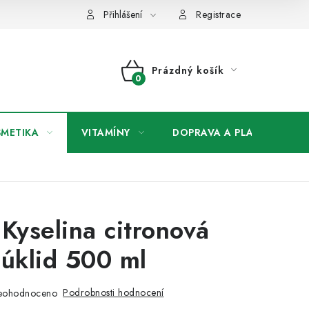
any osobních údajů
Přihlášení
Registrace
Prázdný košík
NÁKUPNÍ
KOŠÍK
SMETIKA
VITAMÍNY
DOPRAVA A PLATBA
V
 Kyselina citronová
 úklid 500 ml
Podrobnosti hodnocení
eohodnoceno