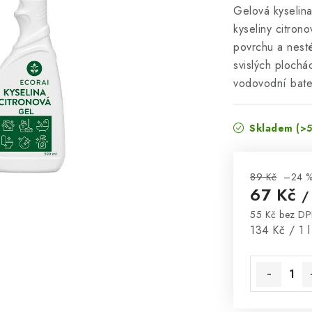
Gelová kyselina
kyseliny citron
povrchu a nesté
svislých plochá
vodovodní bate
Skladem
(>5
89 Kč
–24 
67 Kč
/
55 Kč bez D
Měrná cena
134 Kč / 1 l