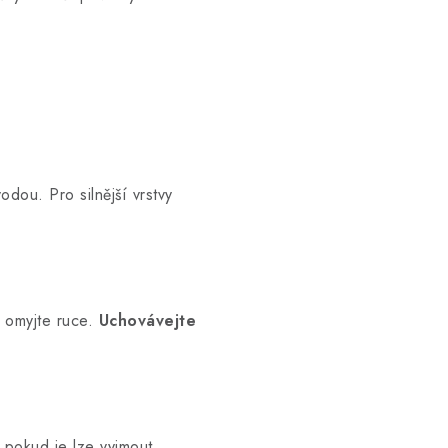
dou. Pro silnější vrstvy
 omyjte ruce.
Uchovávejte
 pokud je lze vyjmout