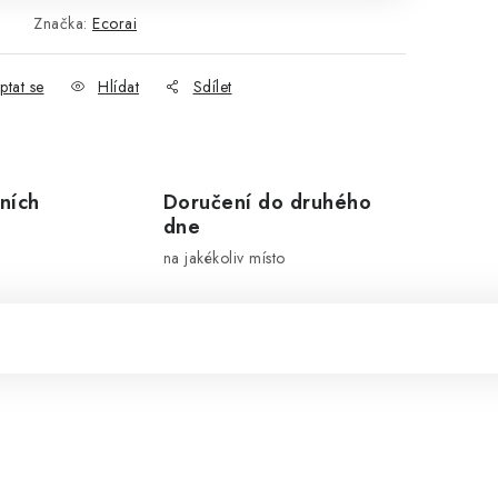
Značka:
Ecorai
ptat se
Hlídat
Sdílet
ních
Doručení do druhého
dne
na jakékoliv místo