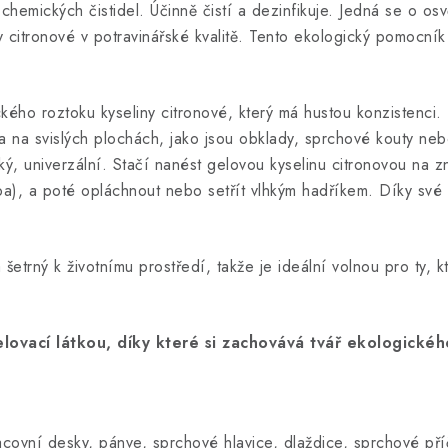
 chemických čistidel. Účinně čistí a dezinfikuje. Jedná se o 
y citronové v potravinářské kvalitě. Tento ekologický pomocník
ického roztoku kyseliny citronové, který má hustou konzistenci.
na na svislých plochách, jako jsou obklady, sprchové kouty ne
ý, univerzální. Stačí nanést gelovou kyselinu citronovou na z
ba), a poté opláchnout nebo setřít vlhkým hadříkem. Díky své 
šetrný k životnímu prostředí, takže je ideální volnou pro ty, k
lovací látkou, díky které si zachovává tvář ekologického
covní desky, pánve, sprchové hlavice, dlaždice, sprchové příč