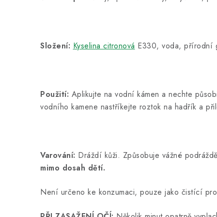
Složení:
Kyselina citronová
E330, voda, přírodní g
Použití:
Aplikujte na vodní kámen a nechte působit
vodního kamene nastříkejte roztok na hadřík a př
Varování:
Dráždí kůži. Způsobuje vážné podráždě
mimo dosah dětí.
Není určeno ke konzumaci, pouze jako čistící pro
PŘI ZASAŽENÍ OČÍ:
Několik minut opatrně vyplac