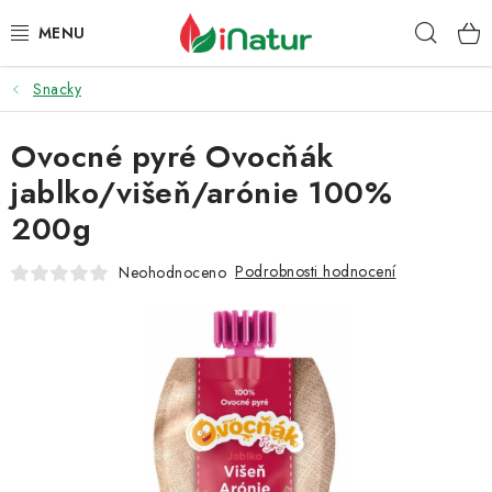
Přejít
Hleda
na
obsah
Snacky
POTRAVINY
Ovocné pyré Ovocňák
OŘECHY A SUŠENÉ PLODY
jablko/višeň/arónie 100%
SNACKY
200g
NÁPOJE
Podrobnosti hodnocení
Neohodnoceno
EKO DROGERIE A KOSMETIKA
VITAMÍNY
DOPRAVA A PLATBA