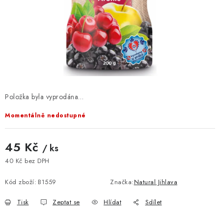
VELKOOBCHOD
KONTAKTY
ZNAČKY
Doprava a platba
Velkoobchod
Kontakty
Reklamace a vrácení zboží
Obchodní podmínky
Položka byla vyprodána…
Podmínky ochrany osobních údajů
Momentálně nedostupné
45 Kč
/ ks
40 Kč bez DPH
Měrná cena:
Kód zboží:
B1559
Značka:
Natural Jihlava
Tisk
Zeptat se
Hlídat
Sdílet