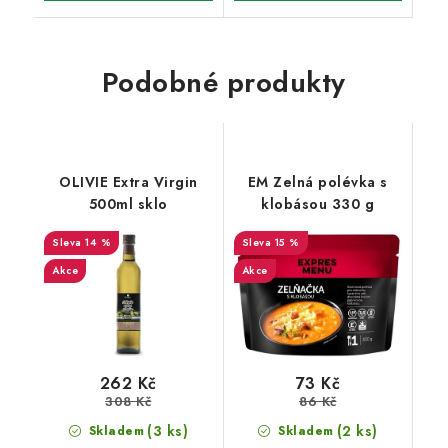
Podobné produkty
OLIVIE Extra Virgin
EM Zelná polévka s
500ml sklo
klobásou 330 g
14 %
15 %
Akce
Akce
262 Kč
73 Kč
308 Kč
86 Kč
(3 ks)
(2 ks)
Skladem
Skladem