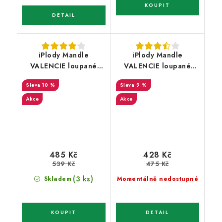
iPlody Mandle
iPlody Mandle
VALENCIE loupané
VALENCIE loupané
pražené solené s chilli
pražené solené 1 kg
10 %
9 %
1 kg
Akce
Akce
485 Kč
428 Kč
539 Kč
475 Kč
(3 ks)
Skladem
Momentálně nedostupné