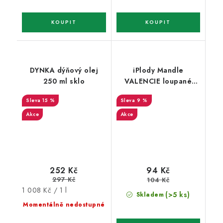
DYNKA dýňový olej
iPlody Mandle
250 ml sklo
VALENCIE loupané
pražené solené s chilli
15 %
9 %
150 g
Akce
Akce
252 Kč
94 Kč
297 Kč
104 Kč
Měrná
1 008 Kč / 1 l
(>5 ks)
Skladem
cena:
Momentálně nedostupné