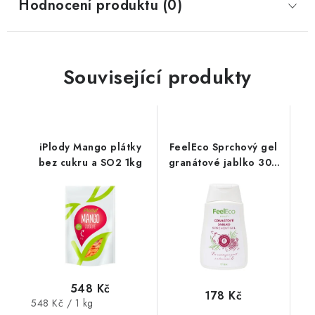
Hodnocení produktu (0)
Související produkty
iPlody Mango plátky
FeelEco Sprchový gel
bez cukru a SO2 1kg
granátové jablko 300
ml
548 Kč
178 Kč
Měrná
548 Kč / 1 kg