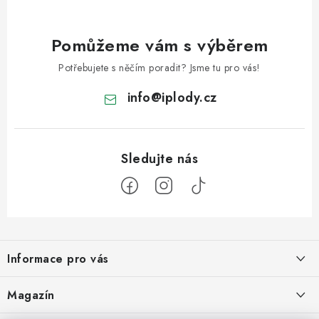
Pomůžeme vám s výběrem
Potřebujete s něčím poradit? Jsme tu pro vás!
info
@
iplody.cz
Z
á
Informace pro vás
p
a
Doprava a platba
Magazín
t
Velkoobchod