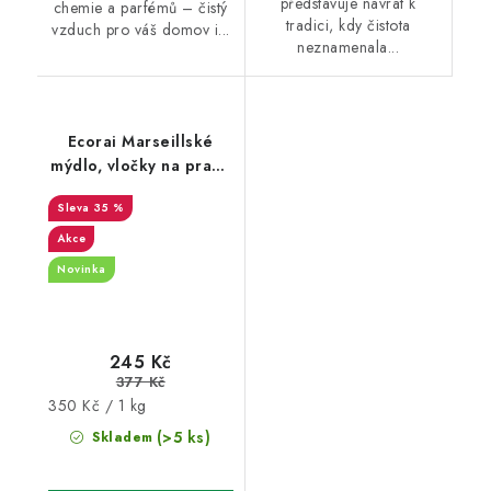
představuje návrat k
chemie a parfémů – čistý
tradici, kdy čistota
vzduch pro váš domov i...
neznamenala...
Ecorai Marseillské
mýdlo, vločky na praní,
originál 700 g
35 %
Akce
Novinka
245 Kč
377 Kč
Měrná
350 Kč / 1 kg
cena:
(>5 ks)
Skladem