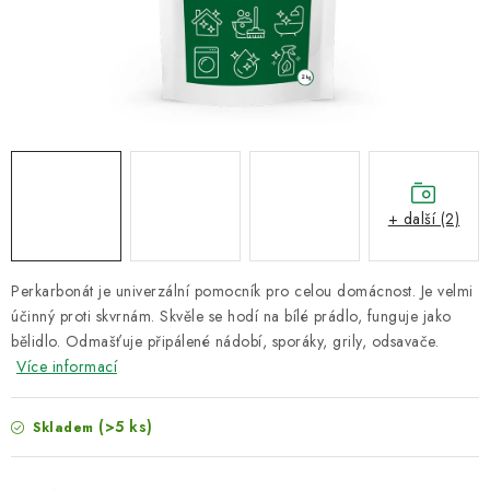
VELKOOBCHOD
KONTAKTY
ZNAČKY
Doprava a platba
Velkoobchod
Kontakty
Reklamace a vrácení zboží
Obchodní podmínky
+ další (2)
Podmínky ochrany osobních údajů
Perkarbonát je univerzální pomocník pro celou domácnost. Je velmi
účinný proti skvrnám. Skvěle se hodí na bílé prádlo, funguje jako
bělidlo. Odmašťuje připálené nádobí, sporáky, grily, odsavače.
Více informací
(>5 ks)
Skladem