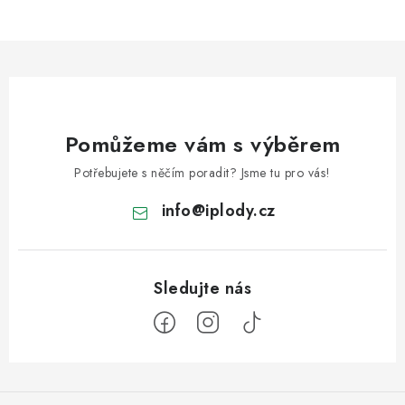
Pomůžeme vám s výběrem
Potřebujete s něčím poradit? Jsme tu pro vás!
info
@
iplody.cz
Z
á