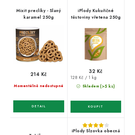
Mixit preclíky - Slaný
iPlody Kukuřičné
karamel 250g
těstoviny vřetena 250g
32 Kč
214 Kč
Měrná
128 Kč / 1 kg
cena:
Momentálně nedostupné
(>5 ks)
Skladem
iPlody Slzovka obecná