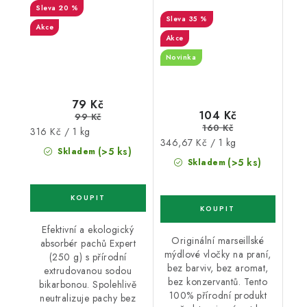
originál 300 g
20 %
35 %
Akce
Akce
Novinka
79 Kč
104 Kč
99 Kč
160 Kč
Měrná
316 Kč / 1 kg
Měrná
346,67 Kč / 1 kg
cena:
(>5 ks)
Skladem
cena:
(>5 ks)
Skladem
Efektivní a ekologický
Originální marseillské
absorbér pachů Expert
mýdlové vločky na praní,
(250 g) s přírodní
bez barviv, bez aromat,
extrudovanou sodou
bez konzervantů. Tento
bikarbonou. Spolehlivě
100% přírodní produkt
neutralizuje pachy bez