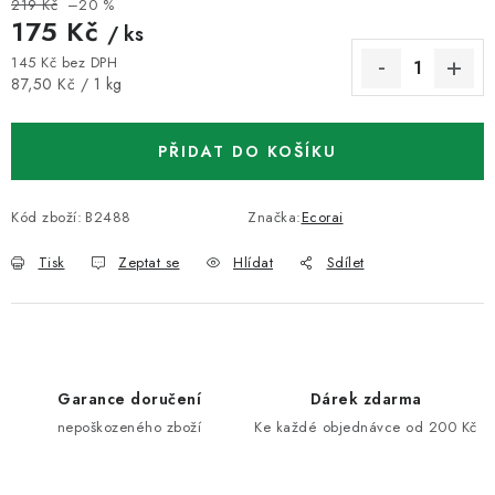
219 Kč
–20 %
175 Kč
/ ks
145 Kč bez DPH
Měrná cena:
87,50 Kč / 1 kg
PŘIDAT DO KOŠÍKU
Kód zboží:
B2488
Značka:
Ecorai
Tisk
Zeptat se
Hlídat
Sdílet
Garance doručení
Dárek zdarma
nepoškozeného zboží
Ke každé objednávce od 200 Kč