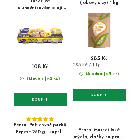
Tuňák ve
(Jobovy slzy) 1 kg
slunečnicovém oleji
3x80g
285 Kč
Měrná
285 Kč / 1 kg
108 Kč
cena:
(>5 ks)
Skladem
(>5 ks)
Skladem
Ecorai Pohlcovač pachů
Ecorai Marseillské
Expert 250 g - kapsle
mýdlo, vločky na praní,
pro snadné použití