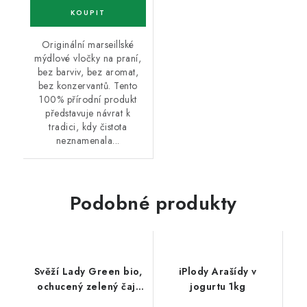
Originální marseillské
mýdlové vločky na praní,
bez barviv, bez aromat,
bez konzervantů. Tento
100% přírodní produkt
představuje návrat k
tradici, kdy čistota
neznamenala...
Podobné produkty
Svěží Lady Green bio,
iPlody Arašídy v
ochucený zelený čaj,
jogurtu 1kg
21,6g porc.