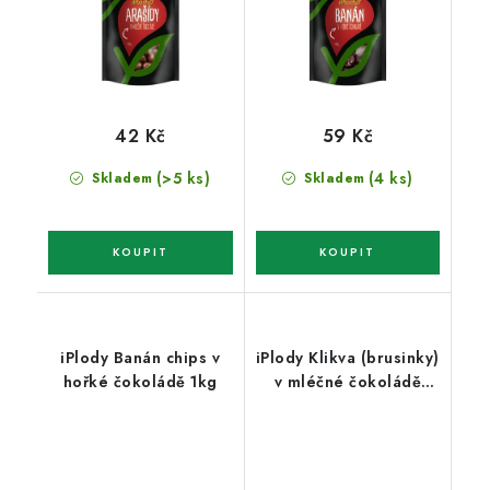
42 Kč
59 Kč
(>5 ks)
(4 ks)
Skladem
Skladem
iPlody Banán chips v
iPlody Klikva (brusinky)
hořké čokoládě 1kg
v mléčné čokoládě
100g