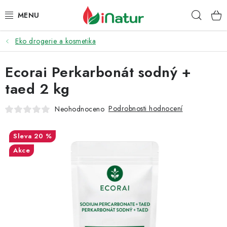
Přejít
Hleda
na
obsah
Eko drogerie a kosmetika
POTRAVINY
Ecorai Perkarbonát sodný +
OŘECHY A SUŠENÉ PLODY
taed 2 kg
SNACKY
Podrobnosti hodnocení
Neohodnoceno
NÁPOJE
20 %
EKO DROGERIE A KOSMETIKA
Akce
VITAMÍNY
DOPRAVA A PLATBA