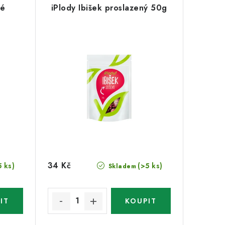
vé
iPlody Ibišek proslazený 50g
34 Kč
5 ks)
(>5 ks)
Skladem