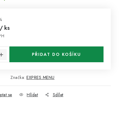
%
/ ks
PH
:
PŘIDAT DO KOŠÍKU
3
Značka:
EXPRES MENU
ptat se
Hlídat
Sdílet