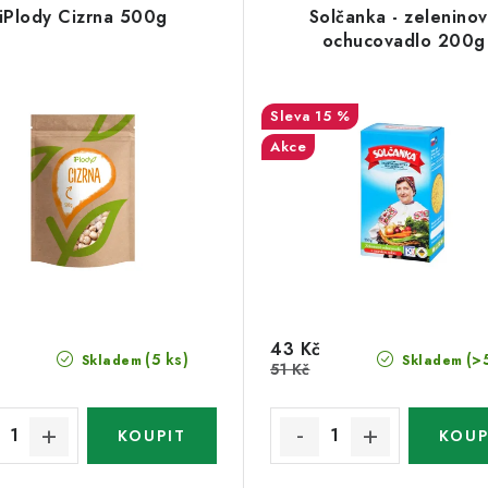
iPlody Cizrna 500g
Solčanka - zelenino
ochucovadlo 200g
15 %
Akce
43 Kč
(5 ks)
(>
Skladem
Skladem
51 Kč