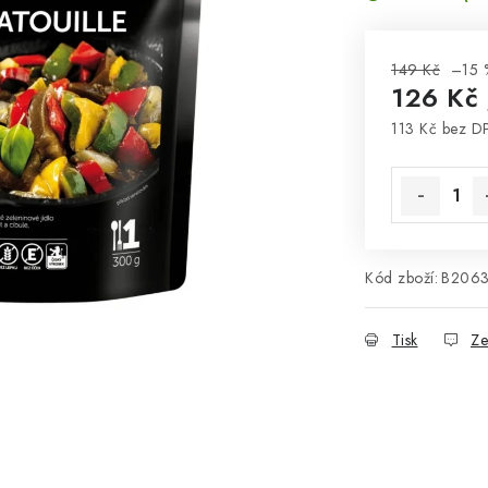
149 Kč
–15 
126 Kč
113 Kč bez D
Měrná cena
Kód zboží:
B206
Tisk
Ze