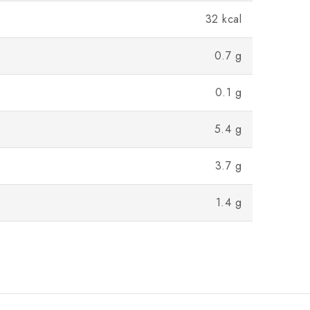
32 kcal
0.7 g
0.1 g
5.4 g
3.7 g
1.4 g