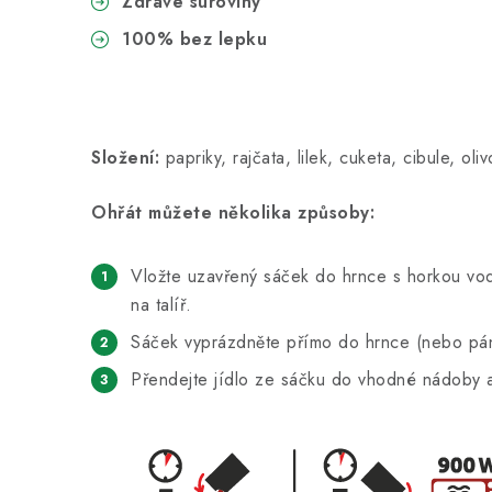
Zdravé suroviny
100% bez lepku
Složení:
papriky, rajčata, lilek, cuketa, cibule, o
Ohřát můžete několika způsoby:
Vložte uzavřený sáček do hrnce s horkou vod
na talíř.
Sáček vyprázdněte přímo do hrnce (nebo pánv
Přendejte jídlo ze sáčku do vhodné nádoby a 