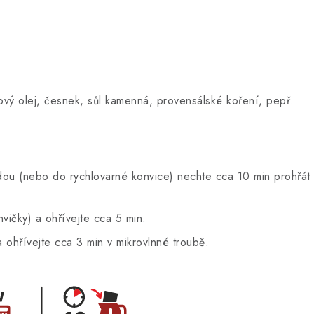
livový olej, česnek, sůl kamenná, provensálské koření, pepř.
ou (nebo do rychlovarné konvice) nechte cca 10 min prohřát a
ičky) a ohřívejte cca 5 min.
ohřívejte cca 3 min v mikrovlnné troubě.