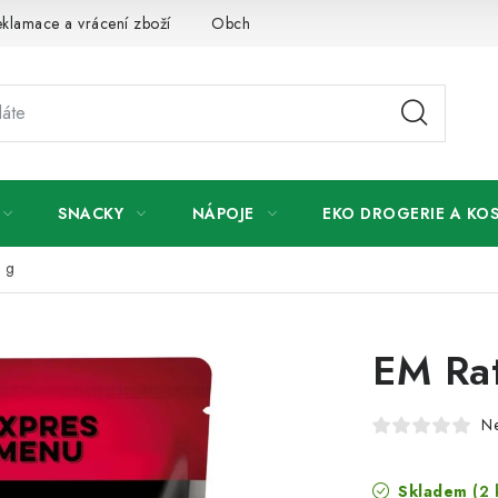
klamace a vrácení zboží
Obchodní podmínky
Podmínky ochr
SNACKY
NÁPOJE
EKO DROGERIE A KO
0 g
EM Rat
N
Skladem
(2 