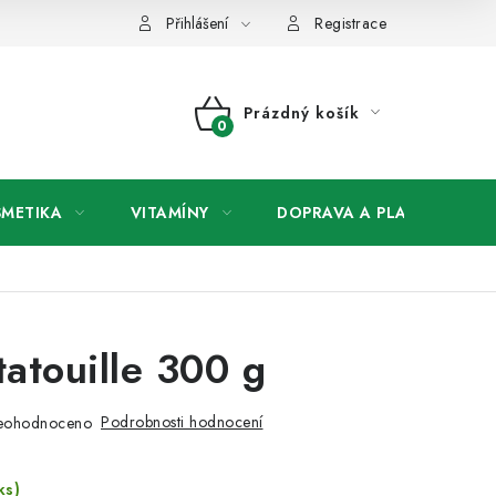
any osobních údajů
Přihlášení
Registrace
Prázdný košík
NÁKUPNÍ
KOŠÍK
SMETIKA
VITAMÍNY
DOPRAVA A PLATBA
V
atouille 300 g
Podrobnosti hodnocení
eohodnoceno
ks)