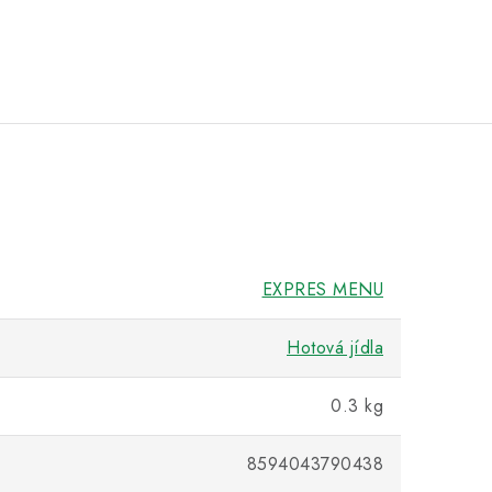
EXPRES MENU
Hotová jídla
0.3 kg
8594043790438