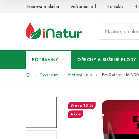
Přejít
Doprava a platba
Velkoobchod
Kontakty
Re
na
obsah
POTRAVINY
OŘECHY A SUŠENÉ PLODY
Domů
Potraviny
Hotová jídla
EM Ratatouille 30
15 %
Akce