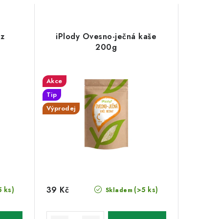
 z
iPlody Ovesno-ječná kaše
200g
Akce
Tip
Výprodej
39 Kč
5 ks)
(>5 ks)
Skladem