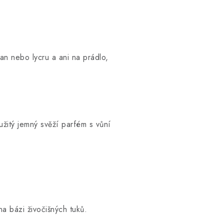
tan nebo lycru a ani na prádlo,
užitý jemný svěží parfém s vůní
na bázi živočišných tuků.