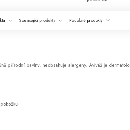
ktu
Související produkty
Podobné produkty
ůně přírodní bavlny, neobsahuje alergeny. Aviváž je dermatol
u pokožku