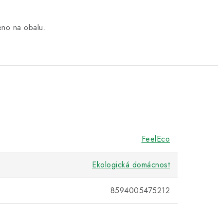
eno na obalu.
FeelEco
Ekologická domácnost
8594005475212