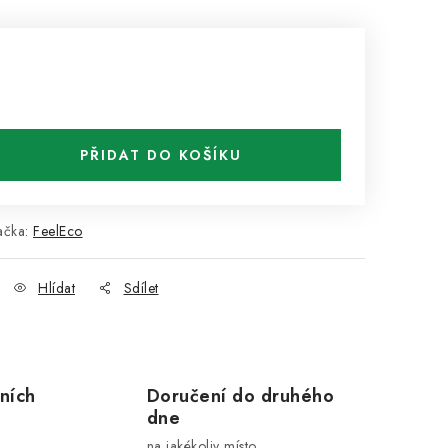
PŘIDAT DO KOŠÍKU
ačka:
FeelEco
Hlídat
Sdílet
ních
Doručení do druhého
dne
na jakékoliv místo