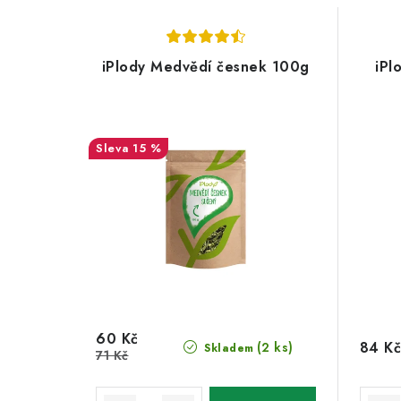
iPlody Medvědí česnek 100g
iPl
15 %
60 Kč
84 Kč
(2 ks)
Skladem
71 Kč