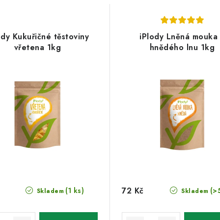
ody Kukuřičné těstoviny
iPlody Lněná mouka
vřetena 1kg
hnědého lnu 1kg
72 Kč
(1 ks)
(>
Skladem
Skladem