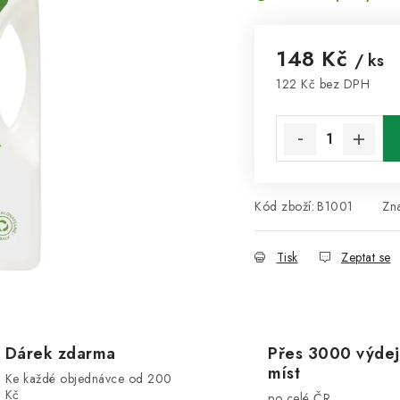
148 Kč
/ ks
122 Kč bez DPH
Měrná cena:
Kód zboží:
B1001
Zn
Tisk
Zeptat se
Dárek zdarma
Přes 3000 výdej
míst
Ke každé objednávce od 200
Kč
po celé ČR