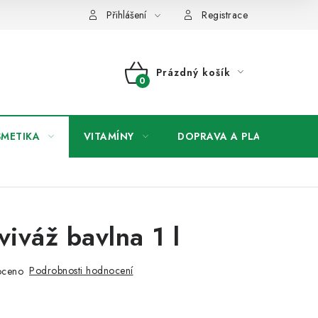
any osobních údajů
Přihlášení
Registrace
Prázdný košík
NÁKUPNÍ
KOŠÍK
SMETIKA
VITAMÍNY
DOPRAVA A PLATBA
V
viváž bavlna 1 l
Podrobnosti hodnocení
oceno