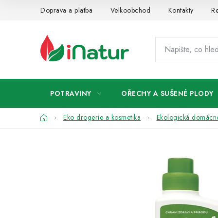
Přejít
Doprava a platba
Velkoobchod
Kontakty
Re
na
obsah
POTRAVINY
OŘECHY A SUŠENÉ PLODY
Domů
Eko drogerie a kosmetika
Ekologická domácn