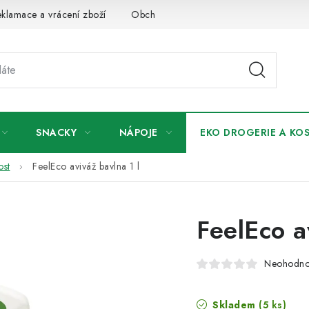
klamace a vrácení zboží
Obchodní podmínky
Podmínky ochr
SNACKY
NÁPOJE
EKO DROGERIE A KO
ost
FeelEco aviváž bavlna 1 l
FeelEco a
Neohodn
Skladem
(5 ks)