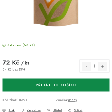
VELKOOBCHOD
KONTAKTY
ZNAČKY
Doprava a platba
Velkoobchod
Kontakty
(>5 ks)
Skladem
Reklamace a vrácení zboží
Obchodní podmínky
Podmínky ochrany osobních údajů
72 Kč
/ ks
64 Kč bez DPH
Měrná cena:
PŘIDAT DO KOŠÍKU
Kód zboží:
B691
Značka:
iPlody
Tisk
Zeptat se
Hlídat
Sdílet