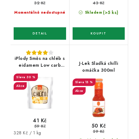
32 Kč
43 Kč
(>5 ks)
Momentálně nedostupné
Skladem
iPlody Směs na chléb s
J-Lek Sladká chilli
eidamem Low carb
omáčka 300ml
125g
30 %
15 %
Akce
Akce
41 Kč
50 Kč
59 Kč
59 Kč
Měrná
328 Kč / 1 kg