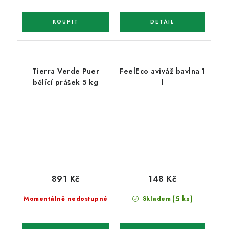
Tierra Verde Puer
FeelEco aviváž bavlna 1
bělící prášek 5 kg
l
891 Kč
148 Kč
(5 ks)
Momentálně nedostupné
Skladem