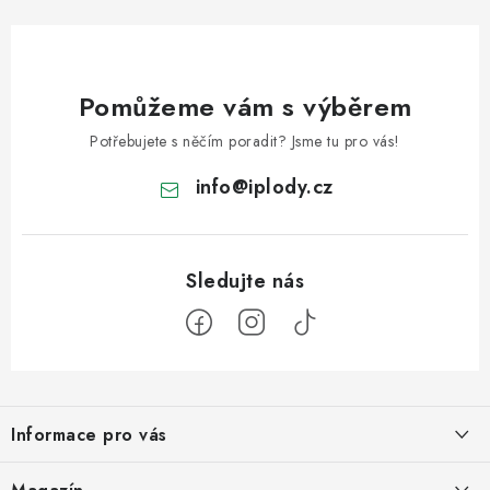
Pomůžeme vám s výběrem
Potřebujete s něčím poradit? Jsme tu pro vás!
info
@
iplody.cz
Z
á
Informace pro vás
p
a
Doprava a platba