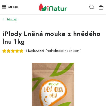
Přejít
Hleda
na
obsah
Mouky
POTRAVINY
iPlody Lněná mouka z hnědého
OŘECHY A SUŠENÉ PLODY
lnu 1kg
SNACKY
Podrobnosti hodnocení
1 hodnocení
NÁPOJE
EKO DROGERIE A KOSMETIKA
VITAMÍNY
DOPRAVA A PLATBA