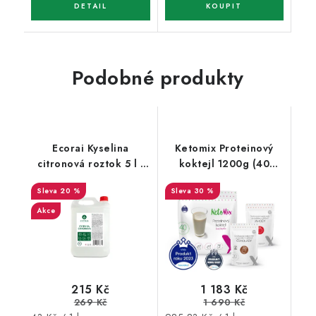
Podobné produkty
Ecorai Kyselina
Ketomix Proteinový
citronová roztok 5 l -
koktejl 1200g (40
kanystr
porcí) +
20 %
30 %
vanilka/borůvka
Akce
215 Kč
1 183 Kč
269 Kč
1 690 Kč