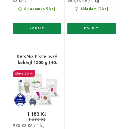
Měrná
Měrná
43 Kč / 1 l
985,83 Kč / 1 kg
cena:
cena:
(>5 ks)
(1 ks)
Skladem
Skladem
KetoMix Proteinový
koktejl 1200 g (40
porcí)
30 %
1 183 Kč
1 690 Kč
Měrná
985,83 Kč / 1 kg