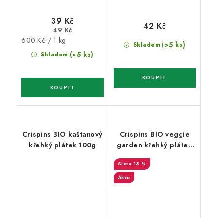
39 Kč
42 Kč
49 Kč
Měrná
600 Kč / 1 kg
(>5 ks)
Skladem
cena:
(>5 ks)
Skladem
Crispins BIO kaštanový
Crispins BIO veggie
křehký plátek 100g
garden křehký plátek
100g
13 %
Akce