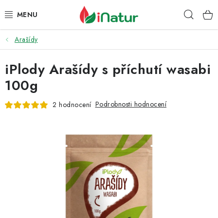
Přejít
Hleda
na
obsah
Arašídy
POTRAVINY
iPlody Arašídy s příchutí wasabi
OŘECHY A SUŠENÉ PLODY
100g
SNACKY
Podrobnosti hodnocení
2 hodnocení
NÁPOJE
EKO DROGERIE A KOSMETIKA
VITAMÍNY
DOPRAVA A PLATBA