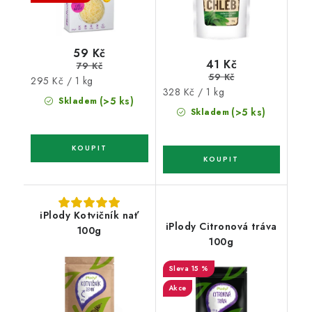
59 Kč
41 Kč
79 Kč
59 Kč
Měrná
295 Kč / 1 kg
Měrná
328 Kč / 1 kg
cena:
(>5 ks)
Skladem
cena:
(>5 ks)
Skladem
iPlody Kotvičník nať
iPlody Citronová tráva
100g
100g
15 %
Akce