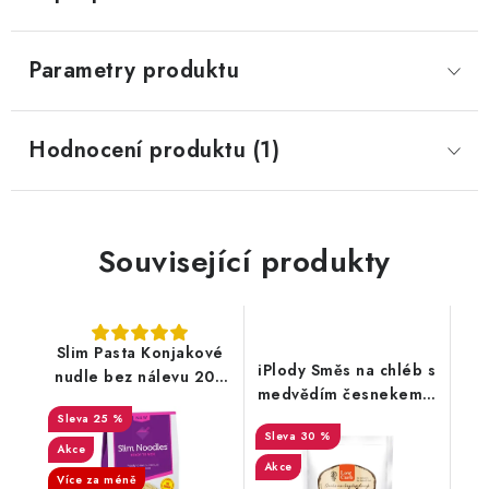
Parametry produktu
Hodnocení produktu (1)
Související produkty
Slim Pasta Konjakové
iPlody Směs na chléb s
nudle bez nálevu 200
medvědím česnekem a
g
bylinkami Low carb
25 %
30 %
125g
Akce
Akce
Více za méně