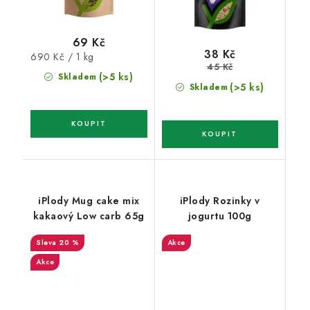
69 Kč
38 Kč
Měrná
690 Kč / 1 kg
45 Kč
cena:
(>5 ks)
Skladem
(>5 ks)
Skladem
iPlody Mug cake mix
iPlody Rozinky v
kakaový Low carb 65g
jogurtu 100g
20 %
Akce
Akce