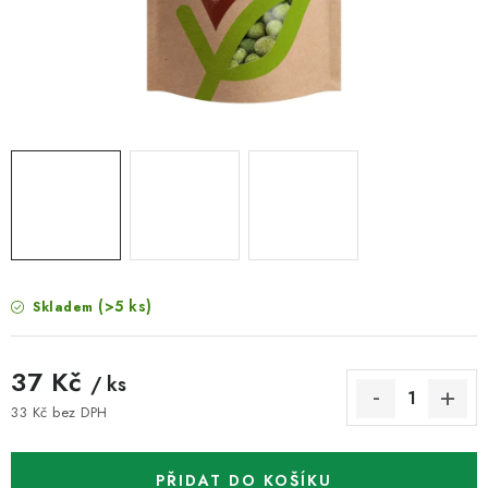
VELKOOBCHOD
KONTAKTY
ZNAČKY
Doprava a platba
Velkoobchod
Kontakty
Reklamace a vrácení zboží
Obchodní podmínky
Podmínky ochrany osobních údajů
(>5 ks)
Skladem
37 Kč
/ ks
33 Kč bez DPH
Měrná cena:
PŘIDAT DO KOŠÍKU