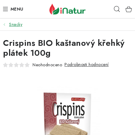
Přejít
Hleda
na
obsah
Snacky
POTRAVINY
Crispins BIO kaštanový křehký
OŘECHY A SUŠENÉ PLODY
plátek 100g
SNACKY
Podrobnosti hodnocení
Neohodnoceno
NÁPOJE
EKO DROGERIE A KOSMETIKA
VITAMÍNY
DOPRAVA A PLATBA