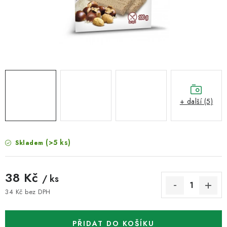
VELKOOBCHOD
KONTAKTY
ZNAČKY
Doprava a platba
Velkoobchod
Kontakty
Reklamace a vrácení zboží
Obchodní podmínky
+ další (5)
Podmínky ochrany osobních údajů
(>5 ks)
Skladem
38 Kč
/ ks
34 Kč bez DPH
Měrná cena:
PŘIDAT DO KOŠÍKU