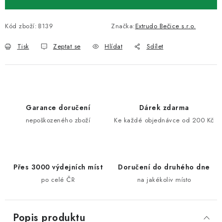
Kód zboží:
B139
Značka:
Extrudo Bečice s.r.o.
Tisk
Zeptat se
Hlídat
Sdílet
Garance doručení
Dárek zdarma
nepoškozeného zboží
Ke každé objednávce od 200 Kč
Přes 3000 výdejních míst
Doručení do druhého dne
po celé ČR
na jakékoliv místo
Popis produktu