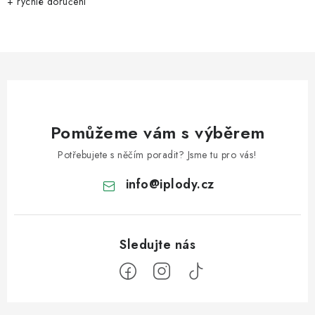
+ rychlé doručení
Pomůžeme vám s výběrem
Potřebujete s něčím poradit? Jsme tu pro vás!
info
@
iplody.cz
Z