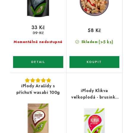
33 Kč
58 Kč
39 Kč
(>5 ks)
Momentálně nedostupné
Skladem
iPlody Arašídy s
iPlody Klikva
příchutí wasabi 100g
velkoplodá - brusinky
100g