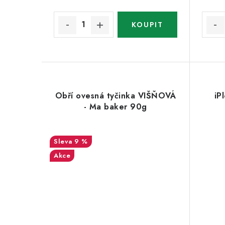
Obří ovesná tyčinka VIŠŇOVÁ
iP
- Ma baker 90g
9 %
Akce