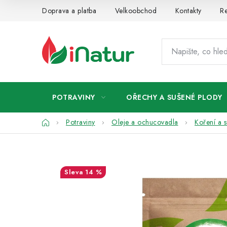
Přejít
Doprava a platba
Velkoobchod
Kontakty
Re
na
obsah
POTRAVINY
OŘECHY A SUŠENÉ PLODY
Domů
Potraviny
Oleje a ochucovadla
Koření a 
14 %