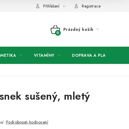
any osobních údajů
Přihlášení
Registrace
Prázdný košík
NÁKUPNÍ
KOŠÍK
SMETIKA
VITAMÍNY
DOPRAVA A PLATBA
V
snek sušený, mletý
Podrobnosti hodnocení
ní