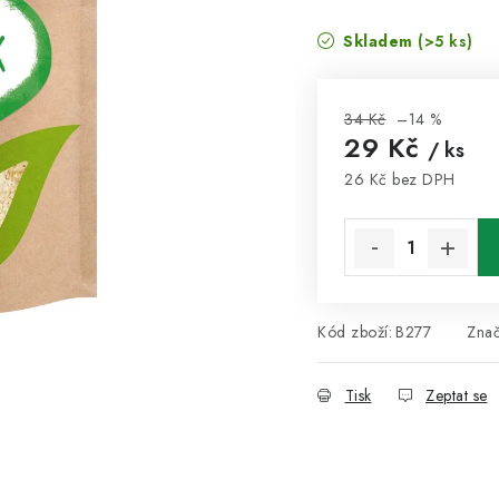
Skladem
(>5 ks)
34 Kč
–14 %
29 Kč
/ ks
26 Kč bez DPH
Měrná cena:
Kód zboží:
B277
Zna
Tisk
Zeptat se