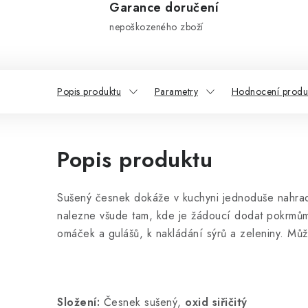
Garance doručení
nepoškozeného zboží
Popis produktu
Parametry
Hodnocení produk
Popis produktu
Sušený česnek dokáže v kuchyni jednoduše nahradit 
nalezne všude tam, kde je žádoucí dodat pokrmům
omáček a gulášů, k nakládání sýrů a zeleniny. Mů
Složení:
Česnek sušený,
oxid siřičitý