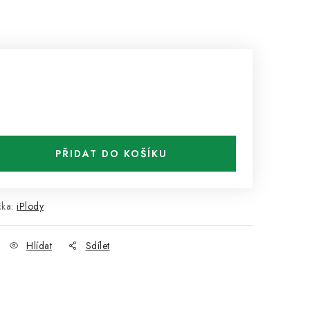
PŘIDAT DO KOŠÍKU
čka:
iPlody
Hlídat
Sdílet