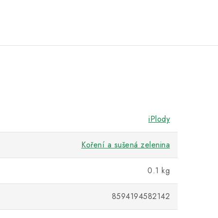
iPlody
Koření a sušená zelenina
0.1 kg
8594194582142