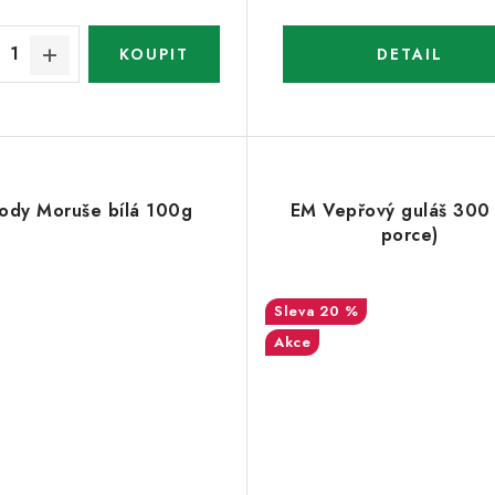
lody Moruše bílá 100g
EM Vepřový guláš 300 
porce)
20 %
Akce