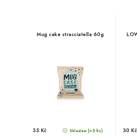
í
Mug cake stracciatella 60g
LOW
35 Kč
30 Kč
(>5 ks)
Skladem