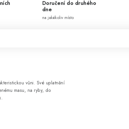
ních
Doručení do druhého
dne
na jakékoliv místo
kteristickou vůni. Své uplatnění
enému masu, na ryby, do
k.