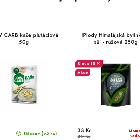
 CARB kaše pistáciová
iPlody Himalájská bylin
50g
sůl - růžová 250g
15 %
Akce
33 Kč
Mome
(>5 ks)
Skladem
39 Kč
nedo