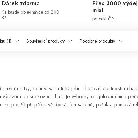
Dárek zdarma
Přes 3000 výdej
míst
Ke každé objednávce od 200
Kč
po celé ČR
tu (1)
Související produkty
Podobné produkty
ten čerstvý, uchovává si totiž jeho chuťové vlastnosti i chara
 výraznou česnekovou chuť. Je výborný ke grilovanému i peč
že se použít při přípravě domácích salámů, paštik a pomazáne