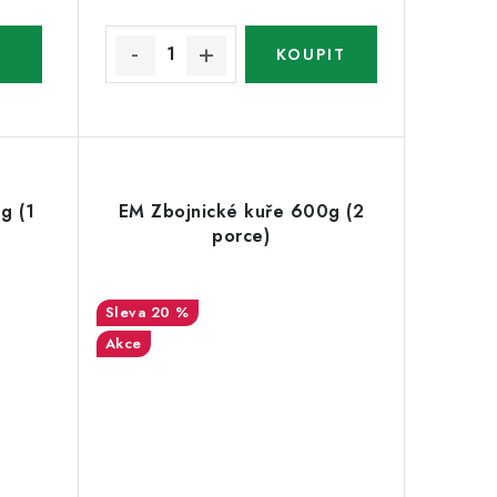
g (1
EM Zbojnické kuře 600g (2
porce)
20 %
Akce