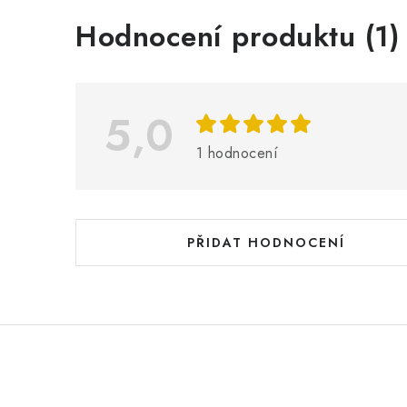
V
Hodnocení produktu (1)
ý
p
i
5,0
s
1 hodnocení
h
o
d
PŘIDAT HODNOCENÍ
n
o
c
e
n