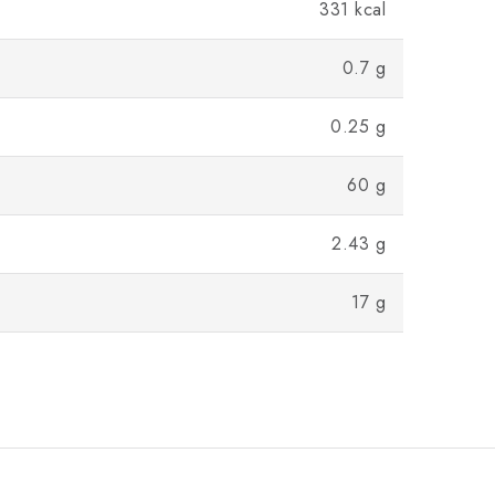
331 kcal
0.7 g
0.25 g
60 g
2.43 g
17 g