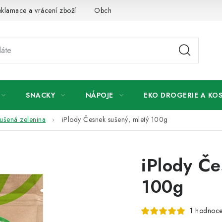
klamace a vrácení zboží
Obchodní podmínky
Podmínky ochr
SNACKY
NÁPOJE
EKO DROGERIE A KO
sušená zelenina
iPlody Česnek sušený, mletý 100g
iPlody Če
100g
1 hodnoce