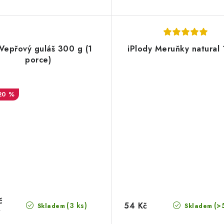
Vepřový guláš 300 g (1
iPlody Meruňky natural
porce)
20 %
č
54 Kč
(3 ks)
(>
Skladem
Skladem
č