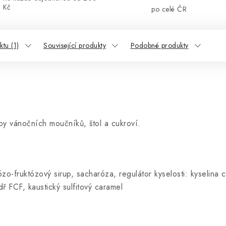
Kč
po celé ČR
tu (1)
Související produkty
Podobné produkty
y vánočních moučníků, štol a cukroví.
fruktózový sirup, sacharóza, regulátor kyselosti: kyselina c
dř FCF, kaustický sulfitový caramel