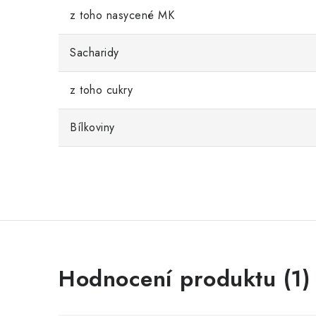
z toho nasycené MK
Sacharidy
z toho cukry
Bílkoviny
V
Hodnocení produktu (1)
ý