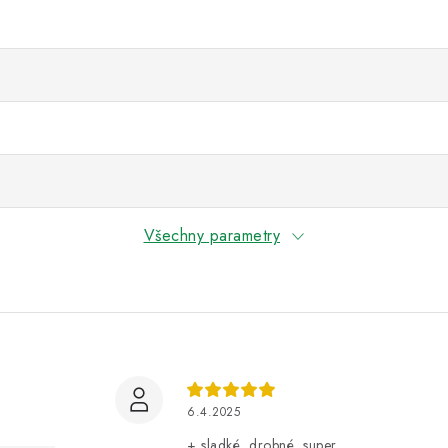
Všechny parametry
6.4.2025
+ sladké, drobné, super