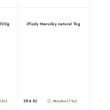
 100g
iPlody Meruňky natural 1kg
394 Kč
5 ks)
(1 ks)
Skladem