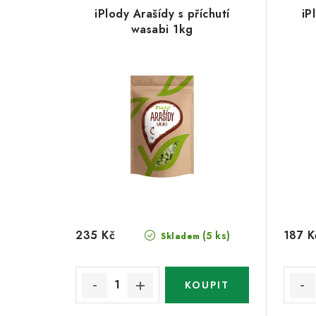
iPlody Arašídy s příchutí
iP
wasabi 1kg
235 Kč
187 K
(5 ks)
Skladem