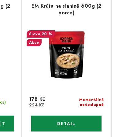
g (2
EM Krůta na slanině 600g (2
porce)
20 %
Akce
178 Kč
Momentálně
ks)
224 Kč
nedostupné