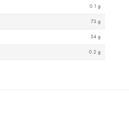
0.1 g
73 g
54 g
0.2 g