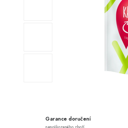
Garance doručení
nepoškozeného zboží