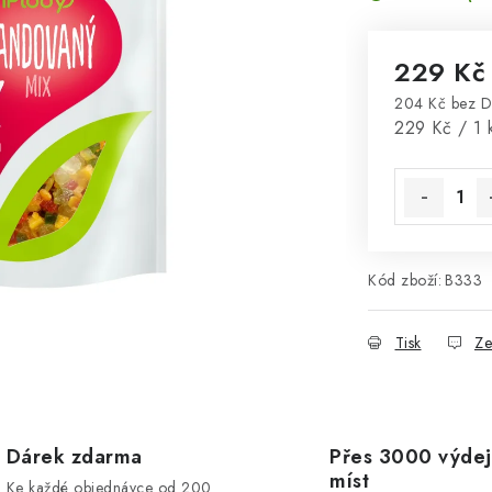
229 K
204 Kč bez 
Měrná cena
229 Kč / 1 
Kód zboží:
B333
Tisk
Ze
Dárek zdarma
Přes 3000 výdej
míst
Ke každé objednávce od 200