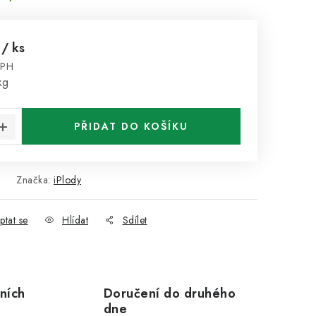
č
/ ks
DPH
:
kg
PŘIDAT DO KOŠÍKU
Značka:
iPlody
ptat se
Hlídat
Sdílet
ních
Doručení do druhého
dne