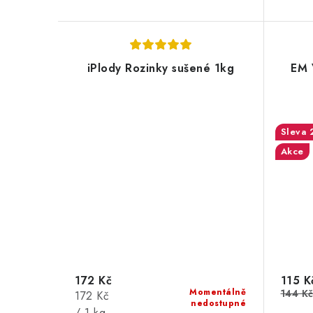
iPlody Rozinky sušené 1kg
EM 
Akce
172 Kč
115 K
Momentálně
144 K
Měrná
172 Kč
nedostupné
cena:
/ 1 kg