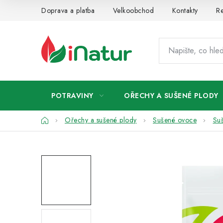
Přejít
Doprava a platba
Velkoobchod
Kontakty
Re
na
obsah
POTRAVINY
OŘECHY A SUŠENÉ PLODY
Domů
Ořechy a sušené plody
Sušené ovoce
Su