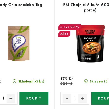
lody Chia semínka 1kg
EM Zbojnické kuře 600
porce)
20 %
Akce
179 Kč
č
(>5 ks)
(5 
Skladem
Skladem
224 Kč