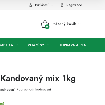
any osobních údajů
Přihlášení
Registrace
Prázdný košík
NÁKUPNÍ
KOŠÍK
SMETIKA
VITAMÍNY
DOPRAVA A PLATBA
V
 Kandovaný mix 1kg
Podrobnosti hodnocení
hodnocení
ks)