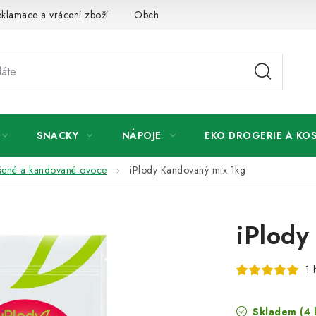
klamace a vrácení zboží
Obchodní podmínky
Podmínky ochr
SNACKY
NÁPOJE
EKO DROGERIE A KO
šené a kandované ovoce
iPlody Kandovaný mix 1kg
iPlody
1 
Skladem
(4 