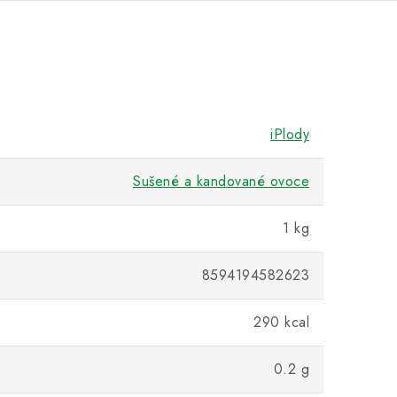
iPlody
Sušené a kandované ovoce
1 kg
8594194582623
290 kcal
0.2 g