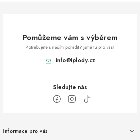
Pomůžeme vám s výběrem
Potřebujete s něčím poradit? Jsme tu pro vás!
info
@
iplody.cz
Z
á
Informace pro vás
p