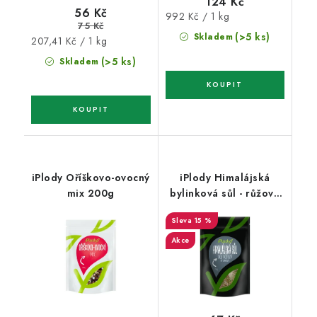
124 Kč
56 Kč
Měrná
992 Kč / 1 kg
75 Kč
cena:
(>5 ks)
Skladem
Měrná
207,41 Kč / 1 kg
cena:
(>5 ks)
Skladem
iPlody Oříškovo-ovocný
iPlody Himalájská
mix 200g
bylinková sůl - růžová
1kg
15 %
Akce