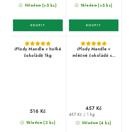
(>5 ks)
(>5 ks)
Skladem
Skladem
iPlody Mandle v hořké
iPlody Mandle v
čokoládě 1kg
mléčné čokoládě se
skořicí 1kg
457 Kč
516 Kč
Měrná
457 Kč / 1 kg
cena:
(3 ks)
Skladem
(4 ks)
Skladem