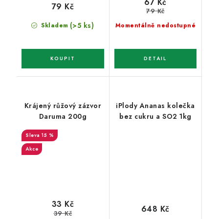
67 Kč
79 Kč
79 Kč
(>5 ks)
Skladem
Momentálně nedostupné
Krájený růžový zázvor
iPlody Ananas kolečka
Daruma 200g
bez cukru a SO2 1kg
15 %
Akce
33 Kč
648 Kč
39 Kč