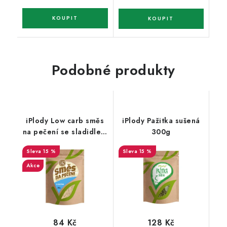
Podobné produkty
iPlody Low carb směs
iPlody Pažitka sušená
na pečení se sladidlem
300g
250g
15 %
15 %
Akce
84 Kč
128 Kč