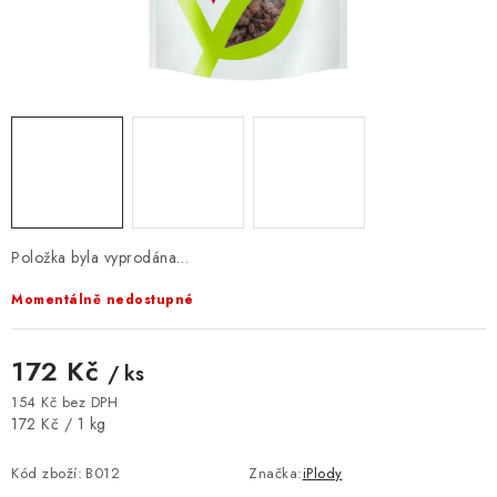
VELKOOBCHOD
KONTAKTY
ZNAČKY
Doprava a platba
Velkoobchod
Kontakty
Reklamace a vrácení zboží
Obchodní podmínky
Podmínky ochrany osobních údajů
Položka byla vyprodána…
Momentálně nedostupné
172 Kč
/ ks
154 Kč bez DPH
Měrná cena:
172 Kč / 1 kg
Kód zboží:
B012
Značka:
iPlody