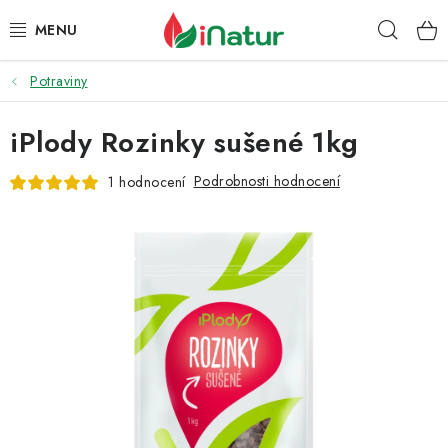
Přejít
Hleda
na
obsah
Potraviny
POTRAVINY
iPlody Rozinky sušené 1kg
OŘECHY A SUŠENÉ PLODY
Podrobnosti hodnocení
1 hodnocení
SNACKY
NÁPOJE
EKO DROGERIE A KOSMETIKA
VITAMÍNY
DOPRAVA A PLATBA