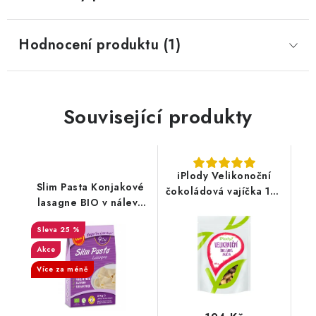
Hodnocení produktu (1)
Související produkty
iPlody Velikonoční
Slim Pasta Konjakové
čokoládová vajíčka 125
lasagne BIO v nálevu
g
270 g
25 %
Akce
Více za méně