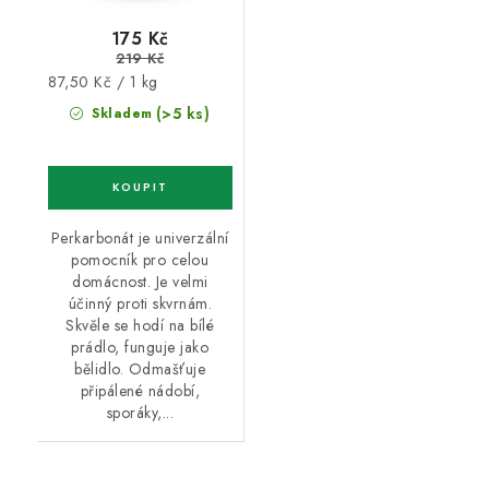
175 Kč
219 Kč
Měrná
87,50 Kč / 1 kg
cena:
(>5 ks)
Skladem
Perkarbonát je univerzální
pomocník pro celou
domácnost. Je velmi
účinný proti skvrnám.
Skvěle se hodí na bílé
prádlo, funguje jako
bělidlo. Odmašťuje
připálené nádobí,
sporáky,...