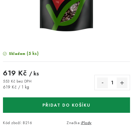
VELKOOBCHOD
KONTAKTY
ZNAČKY
Doprava a platba
Velkoobchod
Kontakty
(5 ks)
Skladem
Reklamace a vrácení zboží
Obchodní podmínky
Podmínky ochrany osobních údajů
619 Kč
/ ks
553 Kč bez DPH
Měrná cena:
619 Kč / 1 kg
PŘIDAT DO KOŠÍKU
Kód zboží:
B216
Značka:
iPlody