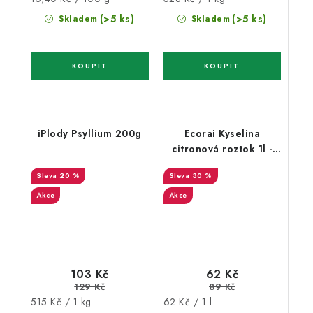
cena:
cena:
(>5 ks)
(>5 ks)
Skladem
Skladem
iPlody Psyllium 200g
Ecorai Kyselina
citronová roztok 1l -
láhev
20 %
30 %
Akce
Akce
103 Kč
62 Kč
129 Kč
89 Kč
Měrná
Měrná
515 Kč / 1 kg
62 Kč / 1 l