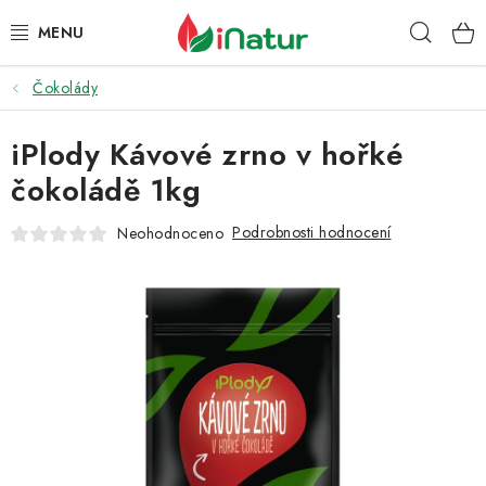
Přejít
Hleda
na
obsah
Čokolády
POTRAVINY
iPlody Kávové zrno v hořké
OŘECHY A SUŠENÉ PLODY
čokoládě 1kg
SNACKY
Podrobnosti hodnocení
Neohodnoceno
NÁPOJE
EKO DROGERIE A KOSMETIKA
VITAMÍNY
DOPRAVA A PLATBA