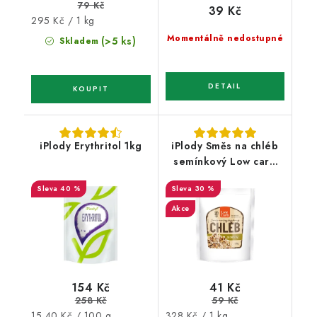
79 Kč
39 Kč
Měrná
295 Kč / 1 kg
cena:
Momentálně nedostupné
(>5 ks)
Skladem
iPlody Erythritol 1kg
iPlody Směs na chléb
semínkový Low carb
125g
40 %
30 %
Akce
154 Kč
41 Kč
258 Kč
59 Kč
Měrná
Měrná
15,40 Kč / 100 g
328 Kč / 1 kg