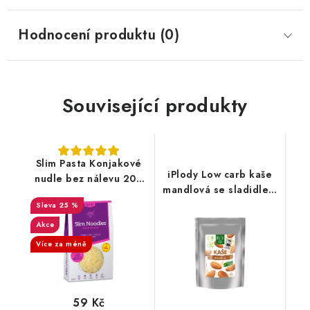
Hodnocení produktu (0)
Související produkty
Slim Pasta Konjakové
iPlody Low carb kaše
nudle bez nálevu 200
mandlová se sladidlem
g
60g
25 %
Akce
Více za méně
59 Kč