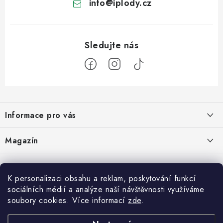
info
@
iplody.cz
Z
á
Informace pro vás
p
a
Doprava a platba
Magazín
t
Velkoobchod
í
Kombucha – osvěžující nápoj pro zdravé zažívání
30.6.2026
Kontakty
K personalizaci obsahu a reklam, poskytování funkcí
sociálních médií a analýze naší návštěvnosti využíváme
Nákupní košík
Reklamace a vrácení zboží
Konjak: Rostlina, která dala hubnutí a zdravému životnímu stylu nový
soubory cookies. Více informací
zde
.
rozměr
Obchodní podmínky
0
KS /
0 KČ
19.6.2026