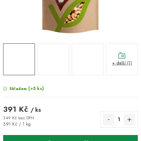
VELKOOBCHOD
KONTAKTY
ZNAČKY
Doprava a platba
Velkoobchod
Kontakty
Reklamace a vrácení zboží
Obchodní podmínky
+ další (1)
Podmínky ochrany osobních údajů
(>5 ks)
Skladem
391 Kč
/ ks
349 Kč bez DPH
Měrná cena:
391 Kč / 1 kg