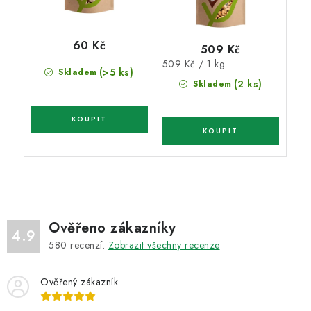
60 Kč
509 Kč
Měrná
509 Kč / 1 kg
(>5 ks)
Skladem
cena:
(2 ks)
Skladem
Ověřeno zákazníky
4.9
580
recenzí.
Zobrazit všechny recenze
Ověřený zákazník