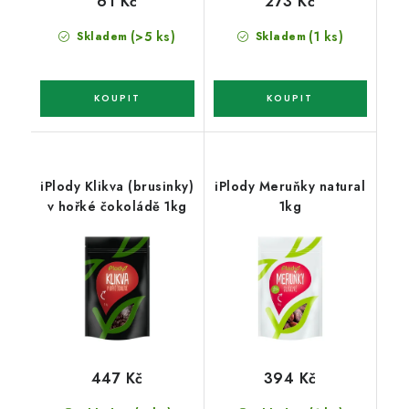
61 Kč
273 Kč
(>5 ks)
(1 ks)
Skladem
Skladem
iPlody Klikva (brusinky)
iPlody Meruňky natural
v hořké čokoládě 1kg
1kg
447 Kč
394 Kč