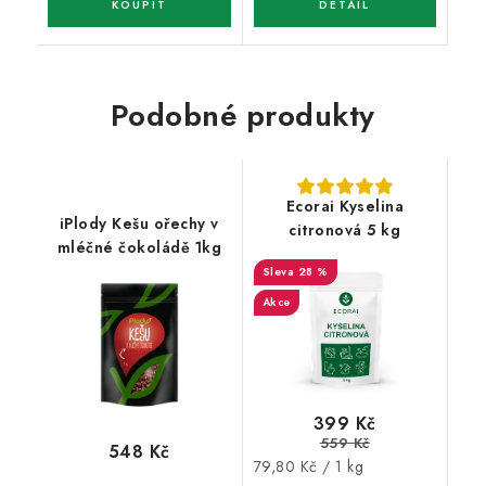
Podobné produkty
Ecorai Kyselina
iPlody Kešu ořechy v
citronová 5 kg
mléčné čokoládě 1kg
28 %
Akce
399 Kč
559 Kč
548 Kč
Měrná
79,80 Kč / 1 kg