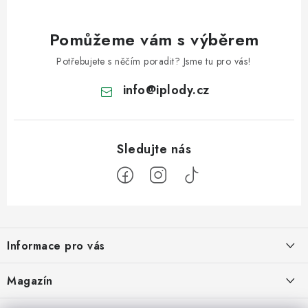
Pomůžeme vám s výběrem
Potřebujete s něčím poradit? Jsme tu pro vás!
info
@
iplody.cz
Z
á
Informace pro vás
p
a
Doprava a platba
Magazín
t
Velkoobchod
Kombucha – osvěžující nápoj pro zdravé zažívání