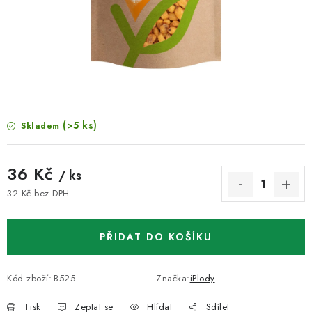
VELKOOBCHOD
KONTAKTY
ZNAČKY
Doprava a platba
Velkoobchod
Kontakty
(>5 ks)
Skladem
Reklamace a vrácení zboží
Obchodní podmínky
Podmínky ochrany osobních údajů
36 Kč
/ ks
32 Kč bez DPH
Měrná cena:
PŘIDAT DO KOŠÍKU
Kód zboží:
B525
Značka:
iPlody
Tisk
Zeptat se
Hlídat
Sdílet