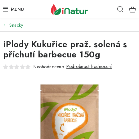
Přejít
Hleda
na
obsah
Snacky
POTRAVINY
iPlody Kukuřice praž. solená s
OŘECHY A SUŠENÉ PLODY
příchutí barbecue 150g
SNACKY
Podrobnosti hodnocení
Neohodnoceno
NÁPOJE
EKO DROGERIE A KOSMETIKA
VITAMÍNY
DOPRAVA A PLATBA