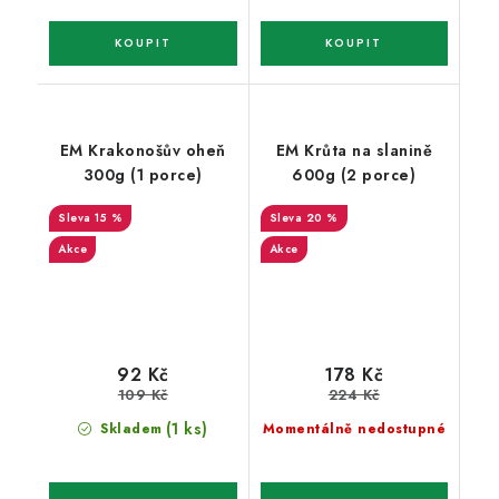
EM Krakonošův oheň
EM Krůta na slanině
300g (1 porce)
600g (2 porce)
15 %
20 %
Akce
Akce
92 Kč
178 Kč
109 Kč
224 Kč
(1 ks)
Skladem
Momentálně nedostupné