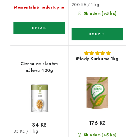
Měrná
200 Kč / 1 kg
Momentálně nedostupné
cena:
(>5 ks)
Skladem
iPlody Kurkuma 1kg
Cizrna ve slaném
nálevu 400g
176 Kč
34 Kč
Měrná
85 Kč / 1 kg
(>5 ks)
Skladem