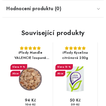
Hodnocení produktu (0)
Související produkty
iPlody Mandle
iPlody Kyselina
VALENCIE loupané
citrónová 250g
pražené solené 150 g
9 %
15 %
Akce
Akce
50 Kč
94 Kč
59 Kč
104 Kč