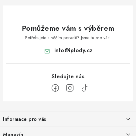
Pomůžeme vám s výběrem
Potřebujete s něčím poradit? Jsme tu pro vás!
info
@
iplody.cz
Z
á
Informace pro vás
p
a
Doprava a platba
Magazín