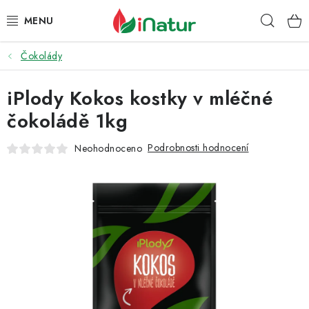
Přejít
Hleda
na
obsah
Čokolády
POTRAVINY
iPlody Kokos kostky v mléčné
OŘECHY A SUŠENÉ PLODY
čokoládě 1kg
SNACKY
Podrobnosti hodnocení
Neohodnoceno
NÁPOJE
EKO DROGERIE A KOSMETIKA
VITAMÍNY
DOPRAVA A PLATBA