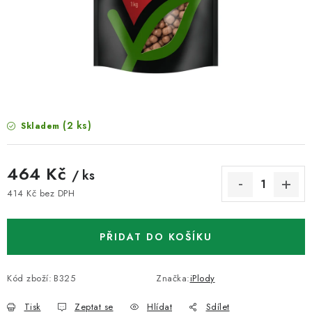
VELKOOBCHOD
KONTAKTY
ZNAČKY
Doprava a platba
Velkoobchod
Kontakty
(2 ks)
Skladem
Reklamace a vrácení zboží
Obchodní podmínky
Podmínky ochrany osobních údajů
464 Kč
/ ks
414 Kč bez DPH
Měrná cena:
PŘIDAT DO KOŠÍKU
Kód zboží:
B325
Značka:
iPlody
Tisk
Zeptat se
Hlídat
Sdílet