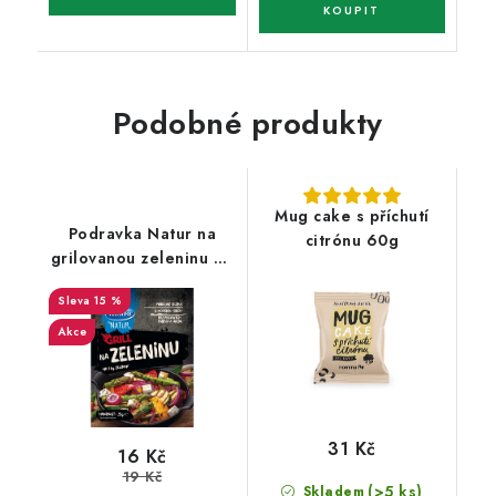
Podobné produkty
Mug cake s příchutí
Podravka Natur na
citrónu 60g
grilovanou zeleninu 25
g
15 %
Akce
31 Kč
16 Kč
19 Kč
(>5 ks)
Skladem