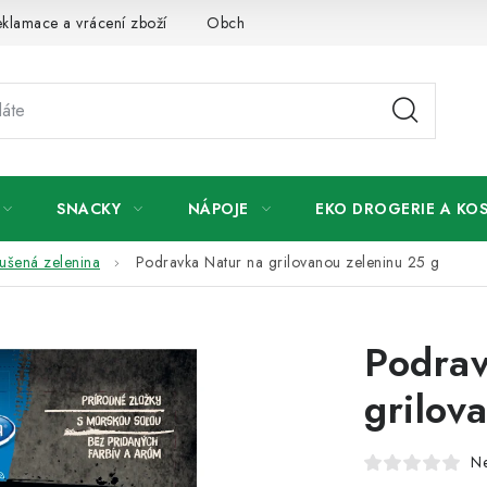
klamace a vrácení zboží
Obchodní podmínky
Podmínky ochr
SNACKY
NÁPOJE
EKO DROGERIE A KO
sušená zelenina
Podravka Natur na grilovanou zeleninu 25 g
Podrav
grilov
N