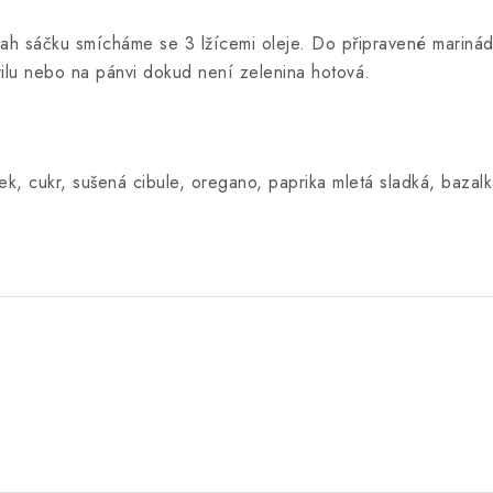
sah sáčku smícháme se 3 lžícemi oleje. Do připravené mariná
lu nebo na pánvi dokud není zelenina hotová.
k, cukr, sušená cibule, oregano, paprika mletá sladká, bazalk