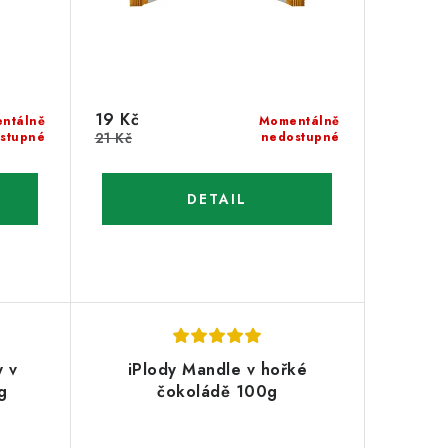
19 Kč
ntálně
Momentálně
stupné
21 Kč
nedostupné
y v
iPlody Mandle v hořké
g
čokoládě 100g