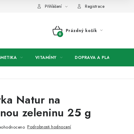
any osobních údajů
Přihlášení
Registrace
Prázdný košík
NÁKUPNÍ
KOŠÍK
SMETIKA
VITAMÍNY
DOPRAVA A PLATBA
V
ka Natur na
anou zeleninu 25 g
Podrobnosti hodnocení
eohodnoceno