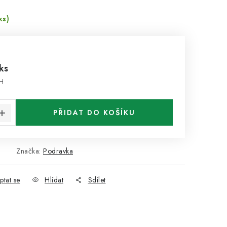
ks)
ks
PH
:
PŘIDAT DO KOŠÍKU
Značka:
Podravka
ptat se
Hlídat
Sdílet