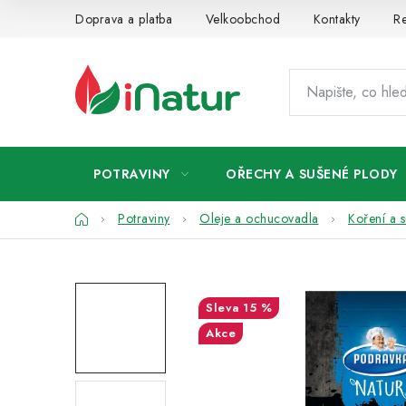
Přejít
Doprava a platba
Velkoobchod
Kontakty
Re
na
obsah
POTRAVINY
OŘECHY A SUŠENÉ PLODY
Domů
Potraviny
Oleje a ochucovadla
Koření a 
15 %
Akce