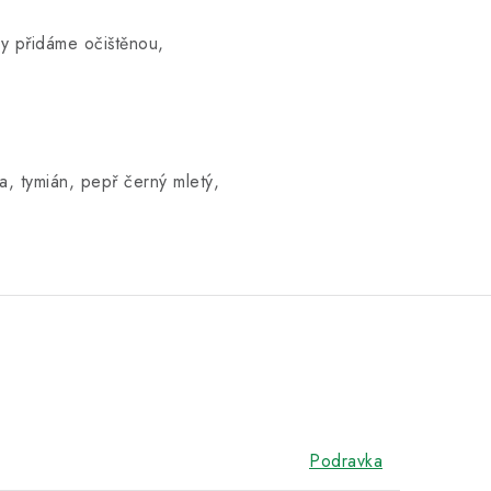
dy přidáme očištěnou,
a, tymián, pepř černý mletý,
Podravka