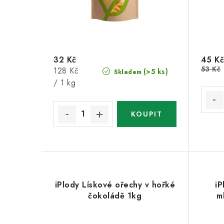
32 Kč
45 Kč
53 Kč
Měrná
128 Kč
(>5 ks)
Skladem
cena:
/ 1 kg
iPlody Lískové ořechy v hořké
iP
čokoládě 1kg
m