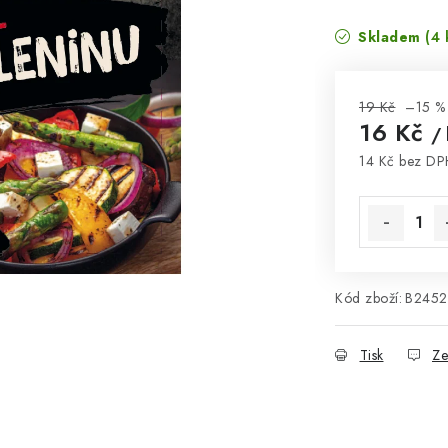
Skladem
(4 
19 Kč
–15 %
16 Kč
/ 
14 Kč bez D
Měrná cena
Kód zboží:
B2452
Tisk
Ze