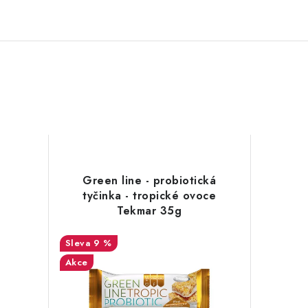
Green line - probiotická
tyčinka - tropické ovoce
Tekmar 35g
9 %
Akce