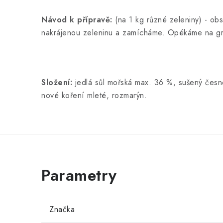
Návod k přípravě:
(na 1 kg různé zeleniny) - ob
nakrájenou zeleninu a zamícháme. Opékáme na gri
Složení:
jedlá sůl mořská max. 36 %, sušený česne
nové koření mleté, rozmarýn.
Značka