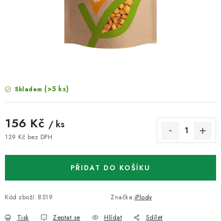
VELKOOBCHOD
KONTAKTY
ZNAČKY
Doprava a platba
Velkoobchod
Kontakty
(>5 ks)
Skladem
Reklamace a vrácení zboží
Obchodní podmínky
Podmínky ochrany osobních údajů
156 Kč
/ ks
139 Kč bez DPH
Měrná cena:
PŘIDAT DO KOŠÍKU
Kód zboží:
B519
Značka:
iPlody
Tisk
Zeptat se
Hlídat
Sdílet