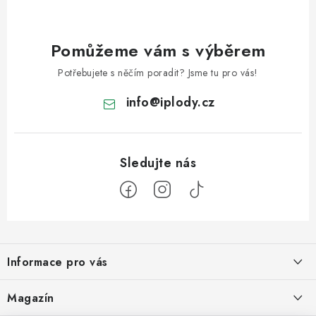
Pomůžeme vám s výběrem
Potřebujete s něčím poradit? Jsme tu pro vás!
info
@
iplody.cz
Z
á
Informace pro vás
p
a
Doprava a platba
Magazín
t