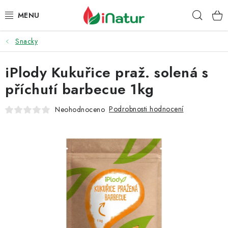
Přejít
Hleda
na
obsah
Snacky
POTRAVINY
iPlody Kukuřice praž. solená s
OŘECHY A SUŠENÉ PLODY
příchutí barbecue 1kg
SNACKY
Podrobnosti hodnocení
Neohodnoceno
NÁPOJE
EKO DROGERIE A KOSMETIKA
VITAMÍNY
DOPRAVA A PLATBA