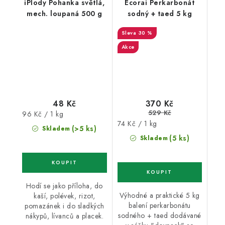
iPlody Pohanka světlá,
Ecorai Perkarbonát
mech. loupaná 500 g
sodný + taed 5 kg
30 %
Akce
48 Kč
370 Kč
529 Kč
Měrná
96 Kč / 1 kg
Měrná
74 Kč / 1 kg
cena:
(>5 ks)
Skladem
cena:
(5 ks)
Skladem
Hodí se jako příloha, do
Výhodné a praktické 5 kg
kaší, polévek, rizot,
balení perkarbonátu
pomazánek i do sladkých
sodného + taed dodávané
nákypů, lívanců a placek.