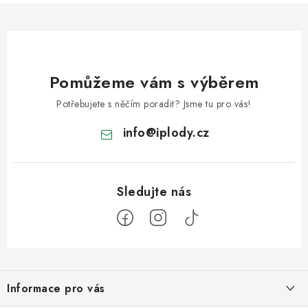
Pomůžeme vám s výběrem
Potřebujete s něčím poradit? Jsme tu pro vás!
info
@
iplody.cz
Z
á
Informace pro vás
p