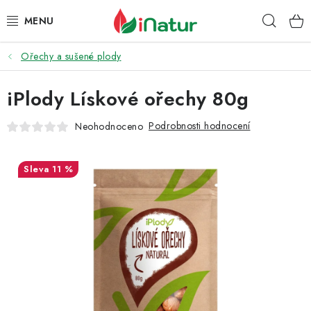
Přejít
Hleda
na
obsah
Ořechy a sušené plody
POTRAVINY
iPlody Lískové ořechy 80g
OŘECHY A SUŠENÉ PLODY
Podrobnosti hodnocení
Neohodnoceno
SNACKY
NÁPOJE
11 %
EKO DROGERIE A KOSMETIKA
VITAMÍNY
DOPRAVA A PLATBA