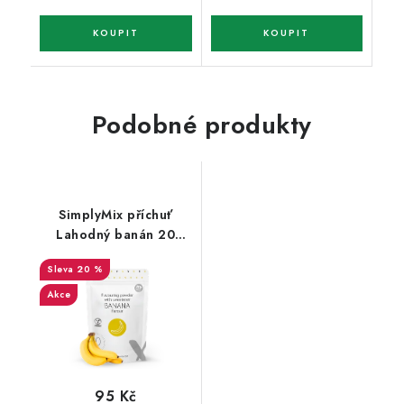
Podobné produkty
SimplyMix příchuť
Lahodný banán 20
porcí
20 %
Akce
95 Kč