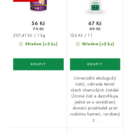
56 Kč
67 Kč
75 Kč
89 Kč
Měrná
Měrná
207,41 Kč / 1 kg
134 Kč / 1 l
cena:
cena:
(>5 ks)
(>5 ks)
Skladem
Skladem
Univerzální ekologický
čistič, náhrada téměř
všech chemických čistidel.
Účinně čistí a dezinfikuje.
Jedná se o osvědčený
domácí prostředek proti
vodnímu kameni, vyrobený
z...