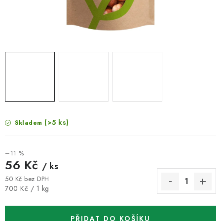
VELKOOBCHOD
KONTAKTY
ZNAČKY
Doprava a platba
Velkoobchod
Kontakty
Reklamace a vrácení zboží
Obchodní podmínky
Podmínky ochrany osobních údajů
(>5 ks)
Skladem
–11 %
56 Kč
/ ks
50 Kč bez DPH
Měrná cena:
700 Kč / 1 kg
PŘIDAT DO KOŠÍKU