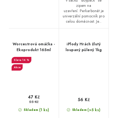
v sáčku "doypack" se
zipem na
uzavření. Perkarbonát je
univerzální pomocník pro
celou domácnost. Je...
Worcestrová omáčka -
iPlody Hrách žlutý
Ekoprodukt 165ml
loupaný půlený 1kg
14 %
Akce
47 Kč
56 Kč
55 Kč
(1 ks)
(>5 ks)
Skladem
Skladem