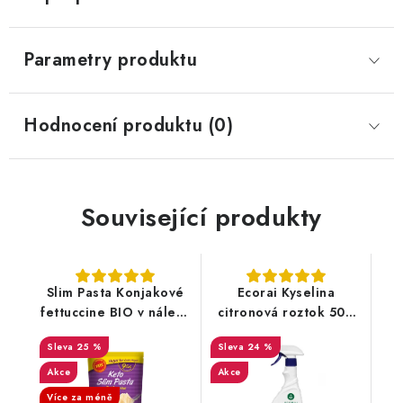
Parametry produktu
Hodnocení produktu (0)
Související produkty
Slim Pasta Konjakové
Ecorai Kyselina
fettuccine BIO v nálevu
citronová roztok 500
270 g
ml - rozprašovač
25 %
24 %
Akce
Akce
Více za méně