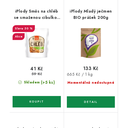
iPlody Směs na chléb
iPlody Mladý ječmen
se smaženou cibulkou
BIO prášek 200g
Low carb 125g
30 %
Akce
133 Kč
41 Kč
59 Kč
Měrná
665 Kč / 1 kg
cena:
(>5 ks)
Skladem
Momentálně nedostupné